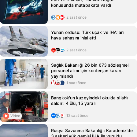
konusunda mutabakata vardı
2 saat önce
Yunan ordusu: Türk uçak ve İHA'ları
hava sahasını ihlal etti
2 saat önce
Sağlık Bakanlığı 26 bin 673 sözleşmeli
personel alımı için kontenjan kararı
yayımlandı
1 saat önce
Bangkok'un kuzeyindeki okulda silahlı
saldırı: 4 ölü, 15 yaralı
12 saat önce
Video
Rusya Savunma Bakanlığı: Karadeniz'de
3 askeri yük gemisi İHA ile vuruldu