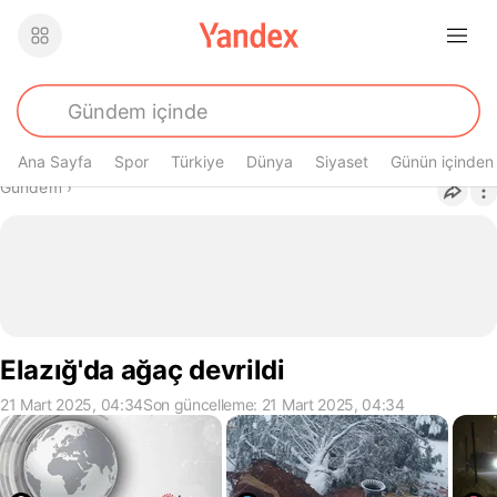
Ana Sayfa
Spor
Türkiye
Dünya
Siyaset
Günün içinden
Buradasın
Gündem
›
Elazığ'da ağaç devrildi
21 Mart 2025, 04:34
Son güncelleme: 21 Mart 2025, 04:34