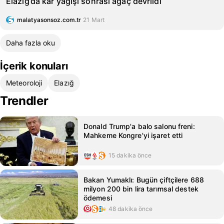
Elazığ’da kar yağışı sonrası ağaç devrildi
malatyasonsoz.com.tr
21 Mart
Daha fazla oku
İçerik konuları
Meteoroloji
Elazığ
Trendler
Donald Trump'a balo salonu freni:
Mahkeme Kongre'yi işaret etti
15 dakika önce
Bakan Yumaklı: Bugün çiftçilere 688
milyon 200 bin lira tarımsal destek
ödemesi
48 dakika önce