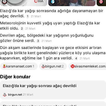
Elazığ'da kar yağışı sonrasında ağırlığa dayanamayan bir
ağaç devrildi.
1
21 Mart
Meteorolojinin kuvvetli yağış uyarı yaptığı Elazığ’da kar
etkili oldu.
2
21 Mart
Devrilen ağaç, bölgedeki kar yağışının yoğunluğunu
gözler önüne serdi.
3
21 Mart
Dün akşam saatlerinde başlayan ve gece etkisini artıran
yağışla birlikte kent genelindeki yüzlerce köy yolu ulaşıma
kapanırken, eğitime ise 1 gün ara verildi.
4
21 Mart
karsmanset.com
1
birgun.net
2
sivasmemleket.com.
Diğer konular
Elazığ’da kar yağışı sonrası ağaç devrildi
birgun.net
21 Mart