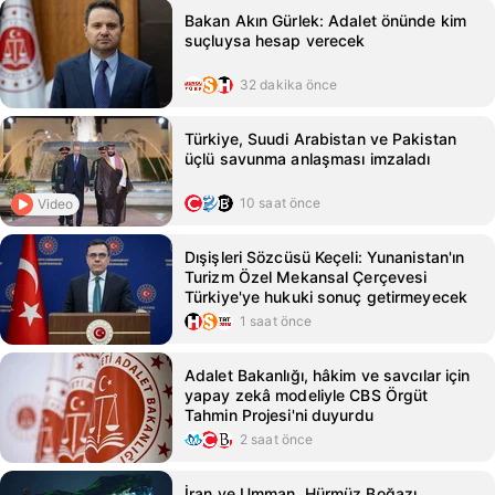
Bakan Akın Gürlek: Adalet önünde kim
suçluysa hesap verecek
32 dakika önce
Türkiye, Suudi Arabistan ve Pakistan
üçlü savunma anlaşması imzaladı
10 saat önce
Video
Dışişleri Sözcüsü Keçeli: Yunanistan'ın
Turizm Özel Mekansal Çerçevesi
Türkiye'ye hukuki sonuç getirmeyecek
1 saat önce
Adalet Bakanlığı, hâkim ve savcılar için
yapay zekâ modeliyle CBS Örgüt
Tahmin Projesi'ni duyurdu
2 saat önce
İran ve Umman, Hürmüz Boğazı