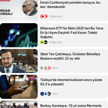
İmralı Cumhuriyeti yeniden kuruyor, bu
kez ‘demokratik’
5 Ağustos
Ethereum ETF’ler Ekim 2025’ten Bu Yana
En İyi Ayını Geçirdi: Fed Kararı Talebi
Soğuttu
5 Ağustos
Sibel Tan Çetinkaya, Üsküdar Belediye
Başkanı seçildi: 22 oy aldı
Dün
Türkiye'de internet kullanım oranı yüzde
92,3'e yükseldi
Dün
Burkay Karatepe, 10 yıl sonra Marmaris