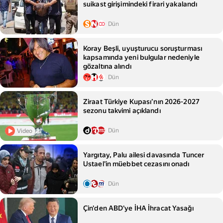
suikast girişimindeki firari yakalandı
Dün
Koray Beşli, uyuşturucu soruşturması
kapsamında yeni bulgular nedeniyle
gözaltına alındı
Dün
Ziraat Türkiye Kupası’nın 2026-2027
sezonu takvimi açıklandı
Dün
Video
Yargıtay, Palu ailesi davasında Tuncer
Ustael'in müebbet cezasını onadı
Dün
Çin'den ABD'ye İHA İhracat Yasağı