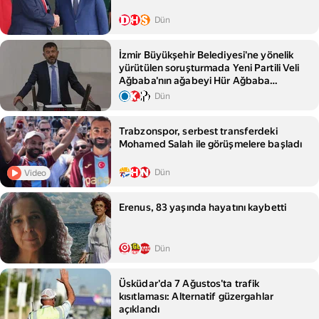
Dün
İzmir Büyükşehir Belediyesi'ne yönelik
yürütülen soruşturmada Yeni Partili Veli
Ağbaba'nın ağabeyi Hür Ağbaba
gözaltına alındı
Dün
Trabzonspor, serbest transferdeki
Mohamed Salah ile görüşmelere başladı
Dün
Video
Erenus, 83 yaşında hayatını kaybetti
Dün
Üsküdar'da 7 Ağustos'ta trafik
kısıtlaması: Alternatif güzergahlar
açıklandı