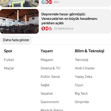
Dün
Depremde hasar görmüştü:
Venezuela'nın en büyük havalimanı
yeniden açıldı
22 dakika önce
Daha fazla göster
Spor
Yaşam
Bilim & Teknoloji
Futbol
Magazin
Teknoloji
Maçlar
Sinema & TV
Akıllı Cihazlar
Kültür-Sanat
Yapay Zeka
Sağlık
Oyun
Seyahat
Big Tech
Gastronomi
Girişimler
Moda & Bakım