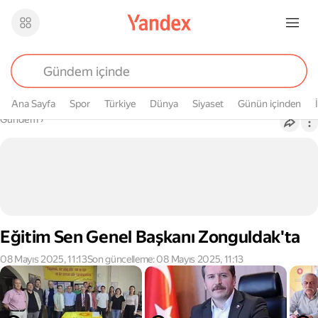
Ana Sayfa
Spor
Türkiye
Dünya
Siyaset
Günün içinden
Buradasın
Gündem
›
Eğitim Sen Genel Başkanı Zonguldak'ta
08 Mayıs 2025, 11:13
Son güncelleme: 08 Mayıs 2025, 11:13