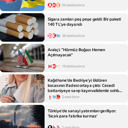
50 dakika önce
Sigara zamları peş peşe geldi: Bir paketi
140 TL'ye dayandı
36 dakika önce
Arakçi: "Hürmüz Boğazı Hemen
Açılmayacak"
19 dakika önce
Kağıthane’de Bedriye'yi öldüren
kocasının ifadesi ortaya çıktı: Cesedi
battaniyeye sarıp kayınvalidemle sohbet
ettim
2 saat önce
Türkiye’de sanayi yatırımları geriliyor:
'Sıcak para fabrika kurmaz'
1 saat önce