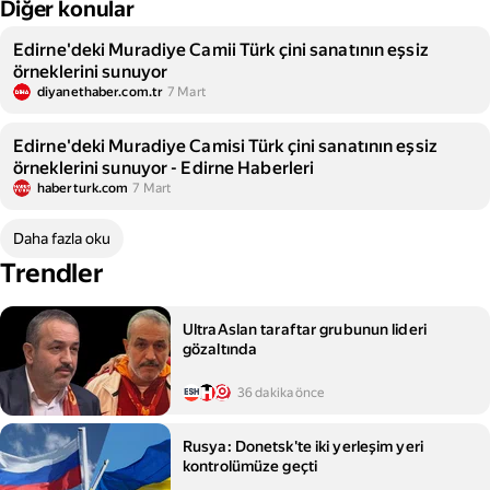
Diğer konular
Edirne'deki Muradiye Camii Türk çini sanatının eşsiz
örneklerini sunuyor
diyanethaber.com.tr
7 Mart
Edirne'deki Muradiye Camisi Türk çini sanatının eşsiz
örneklerini sunuyor - Edirne Haberleri
haberturk.com
7 Mart
Daha fazla oku
Trendler
UltraAslan taraftar grubunun lideri
gözaltında
36 dakika önce
Rusya: Donetsk'te iki yerleşim yeri
kontrolümüze geçti