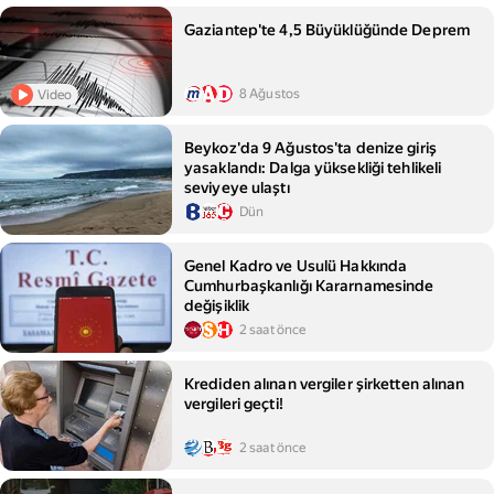
Gaziantep'te 4,5 Büyüklüğünde Deprem
8 Ağustos
Video
Beykoz'da 9 Ağustos'ta denize giriş
yasaklandı: Dalga yüksekliği tehlikeli
seviyeye ulaştı
Dün
Genel Kadro ve Usulü Hakkında
Cumhurbaşkanlığı Kararnamesinde
değişiklik
2 saat önce
Krediden alınan vergiler şirketten alınan
vergileri geçti!
2 saat önce