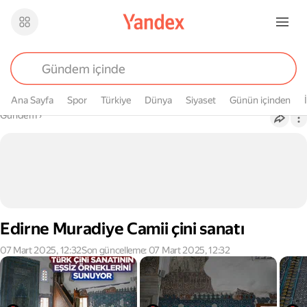
Ana Sayfa
Spor
Türkiye
Dünya
Siyaset
Günün içinden
Buradasın
Gündem
›
Edirne Muradiye Camii çini sanatı
07 Mart 2025, 12:32
Son güncelleme: 07 Mart 2025, 12:32