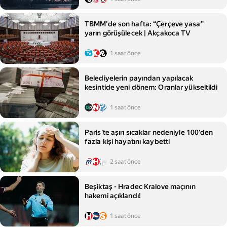
TBMM’de son hafta: “Çerçeve yasa”
yarın görüşülecek | Akçakoca TV
1 saat önce
Belediyelerin payından yapılacak
kesintide yeni dönem: Oranlar yükseltildi
1 saat önce
Paris'te aşırı sıcaklar nedeniyle 100'den
fazla kişi hayatını kaybetti
2 saat önce
Beşiktaş - Hradec Kralove maçının
hakemi açıklandı!
1 saat önce