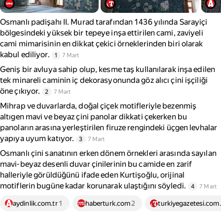
Osmanlı padişahı II. Murad tarafından 1436 yılında Sarayiçi
bölgesindeki yüksek bir tepeye inşa ettirilen cami, zaviyeli
cami mimarisinin en dikkat çekici örneklerinden biri olarak
kabul ediliyor.
1
7 Mart
Geniş bir avluya sahip olup, kesme taş kullanılarak inşa edilen
tek minareli caminin iç dekorasyonunda göz alıcı çini işçiliği
öne çıkıyor.
2
7 Mart
Mihrap ve duvarlarda, doğal çiçek motifleriyle bezenmiş
altıgen mavi ve beyaz çini panolar dikkati çekerken bu
panoların arasına yerleştirilen firuze rengindeki üçgen levhalar
yapıya uyum katıyor.
3
7 Mart
Osmanlı çini sanatının erken dönem örnekleri arasında sayılan
mavi-beyaz desenli duvar çinilerinin bu camide en zarif
halleriyle görüldüğünü ifade eden Kurtişoğlu, orijinal
motiflerin bugüne kadar korunarak ulaştığını söyledi.
4
7 Mart
aydinlik.com.tr
1
haberturk.com
2
turkiyegazetesi.com.