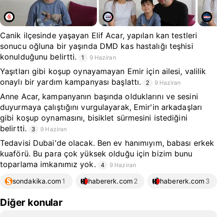
Canik ilçesinde yaşayan Elif Acar, yapılan kan testleri
sonucu oğluna bir yaşında DMD kas hastalığı teşhisi
konulduğunu belirtti.
1
9 Haziran
Yaşıtları gibi koşup oynayamayan Emir için ailesi, valilik
onaylı bir yardım kampanyası başlattı.
2
9 Haziran
Anne Acar, kampanyanın başında olduklarını ve sesini
duyurmaya çalıştığını vurgulayarak, Emir'in arkadaşları
gibi koşup oynamasını, bisiklet sürmesini istediğini
belirtti.
3
9 Haziran
Tedavisi Dubai'de olacak. Ben ev hanımıyım, babası erkek
kuaförü. Bu para çok yüksek olduğu için bizim bunu
toparlama imkanımız yok.
4
9 Haziran
sondakika.com
1
habererk.com
2
habererk.com
3
Diğer konular