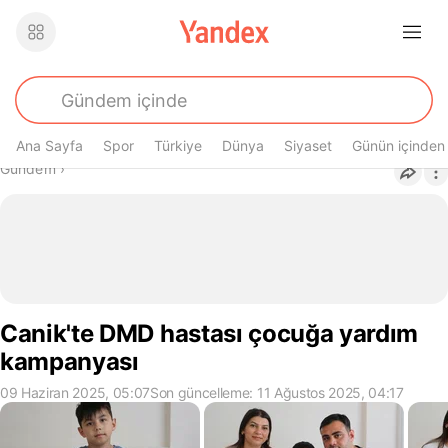
Ana Sayfa
Spor
Türkiye
Dünya
Siyaset
Günün içinden
Buradasın
Gündem
›
Canik'te DMD hastası çocuğa yardım
kampanyası
09 Haziran 2025, 05:07
Son güncelleme: 11 Ağustos 2025, 04:17