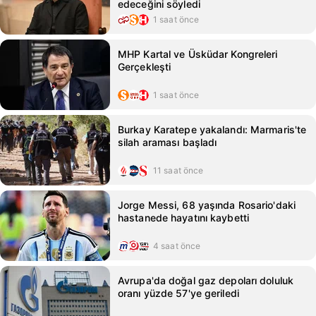
edeceğini söyledi
1 saat önce
MHP Kartal ve Üsküdar Kongreleri
Gerçekleşti
1 saat önce
Burkay Karatepe yakalandı: Marmaris'te
silah araması başladı
11 saat önce
Jorge Messi, 68 yaşında Rosario'daki
hastanede hayatını kaybetti
4 saat önce
Avrupa'da doğal gaz depoları doluluk
oranı yüzde 57'ye geriledi