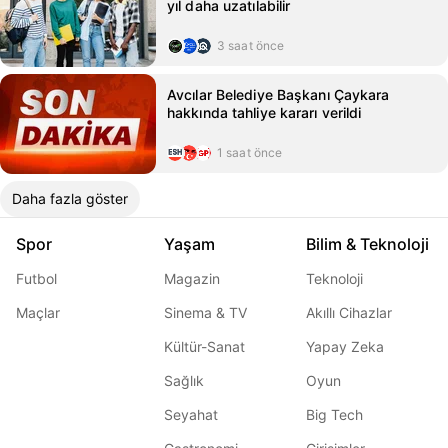
yıl daha uzatılabilir
3 saat önce
Avcılar Belediye Başkanı Çaykara
hakkında tahliye kararı verildi
1 saat önce
Daha fazla göster
Spor
Yaşam
Bilim & Teknoloji
Futbol
Magazin
Teknoloji
Maçlar
Sinema & TV
Akıllı Cihazlar
Kültür-Sanat
Yapay Zeka
Sağlık
Oyun
Seyahat
Big Tech