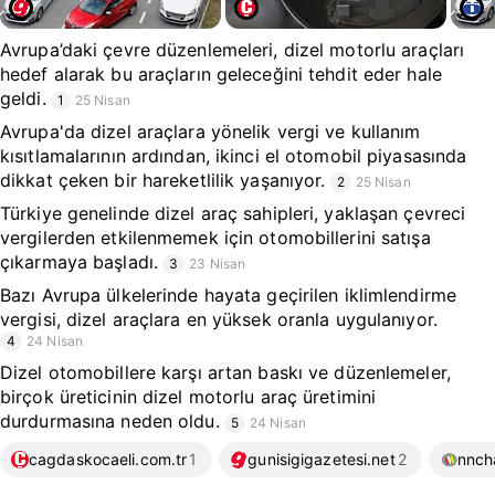
Avrupa’daki çevre düzenlemeleri, dizel motorlu araçları
hedef alarak bu araçların geleceğini tehdit eder hale
geldi.
1
25 Nisan
Avrupa'da dizel araçlara yönelik vergi ve kullanım
kısıtlamalarının ardından, ikinci el otomobil piyasasında
dikkat çeken bir hareketlilik yaşanıyor.
2
25 Nisan
Türkiye genelinde dizel araç sahipleri, yaklaşan çevreci
vergilerden etkilenmemek için otomobillerini satışa
çıkarmaya başladı.
3
23 Nisan
Bazı Avrupa ülkelerinde hayata geçirilen iklimlendirme
vergisi, dizel araçlara en yüksek oranla uygulanıyor.
4
24 Nisan
Dizel otomobillere karşı artan baskı ve düzenlemeler,
birçok üreticinin dizel motorlu araç üretimini
durdurmasına neden oldu.
5
24 Nisan
cagdaskocaeli.com.tr
1
gunisigigazetesi.net
2
nnch