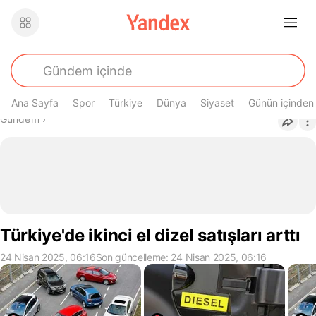
Ana Sayfa
Spor
Türkiye
Dünya
Siyaset
Günün içinden
Buradasın
Gündem
›
Türkiye'de ikinci el dizel satışları arttı
24 Nisan 2025, 06:16
Son güncelleme: 24 Nisan 2025, 06:16