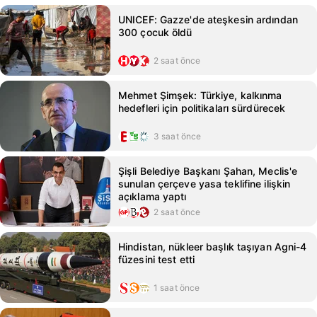
UNICEF: Gazze'de ateşkesin ardından
300 çocuk öldü
2 saat önce
Mehmet Şimşek: Türkiye, kalkınma
hedefleri için politikaları sürdürecek
3 saat önce
Şişli Belediye Başkanı Şahan, Meclis'e
sunulan çerçeve yasa teklifine ilişkin
açıklama yaptı
2 saat önce
Hindistan, nükleer başlık taşıyan Agni-4
füzesini test etti
1 saat önce