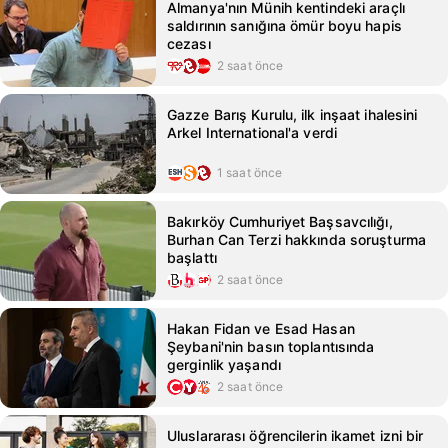
Almanya'nın Münih kentindeki araçlı
saldırının sanığına ömür boyu hapis
cezası
2 saat önce
Gazze Barış Kurulu, ilk inşaat ihalesini
Arkel International'a verdi
1 saat önce
Bakırköy Cumhuriyet Başsavcılığı,
Burhan Can Terzi hakkında soruşturma
başlattı
2 saat önce
Hakan Fidan ve Esad Hasan
Şeybani'nin basın toplantısında
gerginlik yaşandı
2 saat önce
Uluslararası öğrencilerin ikamet izni bir