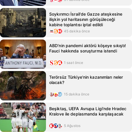
Soykırımcı İsrail'de Gazze ateşkesine
ilişkin yol haritasının görüşüleceği
kabine toplantısı iptal edildi
45 dakika önce
ABD'nin pandemi aktörü köşeye sıkıştı!
Fauci hakkında soruşturma istendi
1 saat önce
Terörsüz Türkiye'nin kazanımları neler
olacak?
15 dakika önce
Beşiktaş, UEFA Avrupa Ligi'nde Hradec
Kralove ile deplasmanda karşılaşacak
5 Ağustos