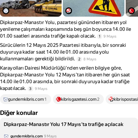
Dipkarpaz-Manastır Yolu, pazartesi gününden itibaren yol
yenileme çalışmaları kapsamında beş gün boyunca 14.00 ile
01.00 saatleri arasında trafiğe kapalı olacak.
1
9 Mayıs
Sürücülerin 12 Mayıs 2025 Pazartesi itibarıyla, bir sonraki
duyuruya kadar saat 14.00 ile 01.00 arasında yolu
kullanmamaları gerektiği bildirildi.
2
8 Mayıs
Karayolları Dairesi Müdürlüğü’nden verilen bilgiye göre,
Dipkarpaz-Manastır Yolu 12 Mayıs’tan itibaren her gün saat
14.00 ile 01.00 arasında, bir sonraki duyuruya kadar trafiğe
kapatılacak.
3
9 Mayıs
gundemkibris.com
1
kibrisgazetesi.com
2
kibrispostas
Diğer konular
Dipkarpaz-Manastır Yolu 17 Mayıs'ta trafiğe açılacak
gundemkibris.com
9 Mayıs