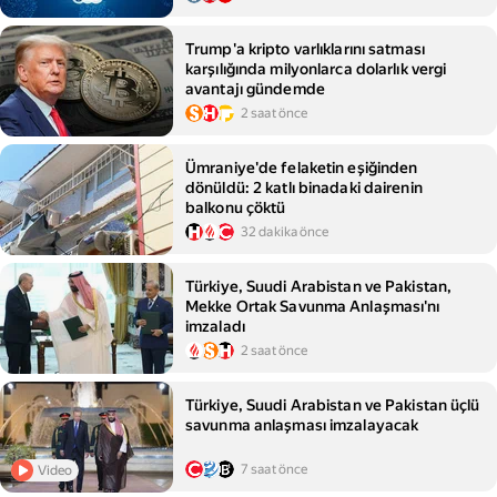
Trump'a kripto varlıklarını satması
karşılığında milyonlarca dolarlık vergi
avantajı gündemde
2 saat önce
Ümraniye'de felaketin eşiğinden
dönüldü: 2 katlı binadaki dairenin
balkonu çöktü
32 dakika önce
Türkiye, Suudi Arabistan ve Pakistan,
Mekke Ortak Savunma Anlaşması'nı
imzaladı
2 saat önce
Türkiye, Suudi Arabistan ve Pakistan üçlü
savunma anlaşması imzalayacak
7 saat önce
Video