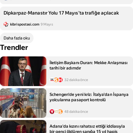
Dipkarpaz-Manastır Yolu 17 Mayıs'ta trafiğe açılacak
kibrispostasi.com
9 Mayıs
Daha fazla oku
Trendler
İletişim Başkanı Duran: Mekke Anlaşması
tarihi bir adımdır
32 dakika önce
Schengen'de yeni kriz: İtalya'dan İspanya
yolcularına pasaport kontrolü
48 dakika önce
Adana'da kızını rahatsız ettiği iddiasıyla
bir genci öldüren sanığa 15 yıl hapis