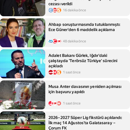
cezası verildi
16 dakika önce
Ahbap soruşturmasında tutuklanmıştı:
Ece Güner'den 6 maddelik açıklama
48 dakika önce
Adalet Bakanı Gürlek, Iğdır'daki
çalıştayda 'Terörsüz Türkiye' sürecini
açıkladı
1 saat önce
Musa Anter davasının yeniden açılması
için başvuru yapıldı
1 saat önce
2026–2027 Süper Lig fikstürü açıklandı:
İlk maç 14 Ağustos'ta Galatasaray –
Çorum FK