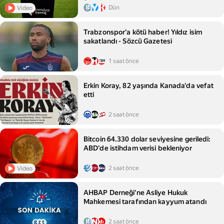
Dün
Video
Trabzonspor'a kötü haber! Yıldız isim
sakatlandı - Sözcü Gazetesi
1 saat önce
Erkin Koray, 82 yaşında Kanada'da vefat
etti
2 saat önce
Bitcoin 64.330 dolar seviyesine geriledi:
ABD'de istihdam verisi bekleniyor
2 saat önce
Video
AHBAP Derneği'ne Asliye Hukuk
Mahkemesi tarafından kayyum atandı
2 saat önce