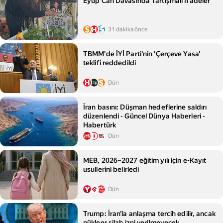
Eyüp Can Davasında Tartışmalı İfadeler
31 dakika önce
TBMM'de İYİ Parti'nin 'Çerçeve Yasa'
teklifi reddedildi
Dün
İran basını: Düşman hedeflerine saldırı
düzenlendi - Güncel Dünya Haberleri -
Habertürk
Dün
MEB, 2026–2027 eğitim yılı için e-Kayıt
usullerini belirledi
Dün
Trump: İran'la anlaşma tercih edilir, ancak
nükleer silah izni verilmeyecek