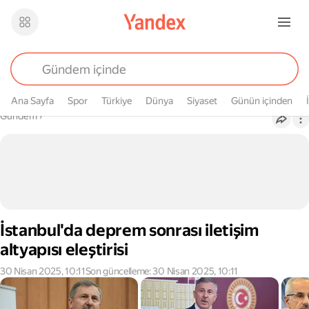
Ana Sayfa
Spor
Türkiye
Dünya
Siyaset
Günün içinden
Buradasın
Gündem
›
İstanbul'da deprem sonrası iletişim
altyapısı eleştirisi
30 Nisan 2025, 10:11
Son güncelleme: 30 Nisan 2025, 10:11