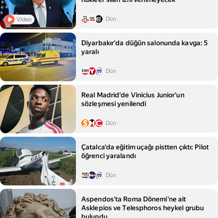
Dün
Video
Diyarbakır'da düğün salonunda kavga: 5
yaralı
Dün
Real Madrid'de Vinicius Junior'un
sözleşmesi yenilendi
Dün
Çatalca'da eğitim uçağı pistten çıktı: Pilot
öğrenci yaralandı
Dün
Aspendos'ta Roma Dönemi'ne ait
Asklepios ve Telesphoros heykel grubu
bulundu