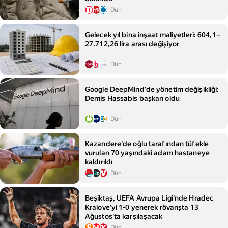
Dün
Gelecek yıl bina inşaat maliyetleri: 604,1–
27.712,26 lira arası değişiyor
Dün
Google DeepMind'de yönetim değişikliği:
Demis Hassabis başkan oldu
Dün
Kazandere'de oğlu tarafından tüfekle
vurulan 70 yaşındaki adam hastaneye
kaldırıldı
Dün
Beşiktaş, UEFA Avrupa Ligi'nde Hradec
Kralove'yi 1-0 yenerek rövanşta 13
Ağustos'ta karşılaşacak
Dün