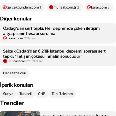
gercekgundem.com
1
muhalif.com.tr
2
karar.com
3
Diğer konular
Özdağ’dan sert tepki: Her depremde çöken iletişim
altyapısının hesabı sorulmalı
karar.com
28 Nisan
Selçuk Özdağ’dan 6.2’lik İstanbul depremi sonrası sert
tepki: “İletişim çöküşü ihmalin sonucudur”
muhalif.com.tr
29 Nisan
Daha fazla oku
İçerik konuları
Suriye
Turkcell
CHP
Türk Telekom
Trendler