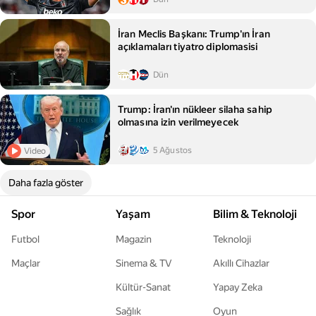
İran Meclis Başkanı: Trump'ın İran
açıklamaları tiyatro diplomasisi
Dün
Trump: İran'ın nükleer silaha sahip
olmasına izin verilmeyecek
5 Ağustos
Video
Daha fazla göster
Spor
Yaşam
Bilim & Teknoloji
Futbol
Magazin
Teknoloji
Maçlar
Sinema & TV
Akıllı Cihazlar
Kültür-Sanat
Yapay Zeka
Sağlık
Oyun