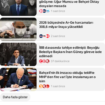
görüşme: Uğur Mumcu ve Behçet Oktay
dosyaları masada
1 saat önce
2026 bütçesinde Ar-Ge harcamaları
308,6 milyar liraya yükseltildi
2 saat önce
İBB davasında tahliye edilmişti: Beyoğlu
Belediye Başkanı İnan Güney göreve iade
edilmedi
37 dakika önce
Bahçeli'nin ilk imzacısı olduğu teklifte
MHP'den fire var! İşte imzalamayan o
isim
1 saat önce
Daha fazla göster