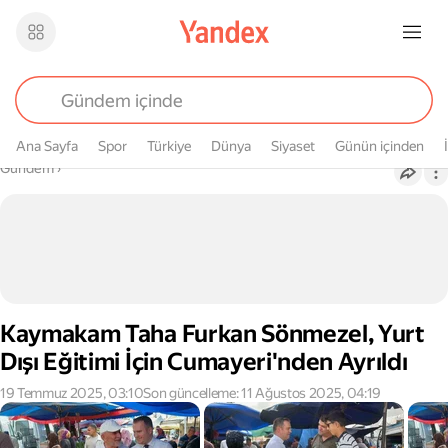
Ana Sayfa
Spor
Türkiye
Dünya
Siyaset
Günün içinden
Buradasın
Gündem
›
Kaymakam Taha Furkan Sönmezel, Yurt
Dışı Eğitimi İçin Cumayeri'nden Ayrıldı
19 Temmuz 2025, 03:10
Son güncelleme: 11 Ağustos 2025, 04:19