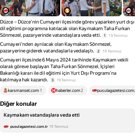
Düzce – Düzce'nin Cumayeri ilçesinde görev yaparken yurt dışı
dil eğitimi programına katılacak olan Kaymakam Taha Furkan
Sönmezel, pazaryerinde vatandaşlara veda etti.
1
19 Temmuz
Cumayeri'nden ayrılacak olan Kaymakam Sönmezel,
pazaryerine giderek vatandaşlarla vedalaştı.
2
19 Temmuz
Cumayeri ilçesinde 6 Mayıs 2024 tarihinde Kaymakam vekili
olarak göreve başlayan Taha Furkan Sönmezel, İçişleri
Bakanlığı kararı ile dil eğitimi için Yurt Dışı Programı’na
katılmaya hak kazandı.
3
19 Temmuz
karsmanset.com
1
haberler.com
2
pusulagazetesi.com.
Diğer konular
Kaymakam vatandaşlara veda etti
pusulagazetesi.com.tr
19 Temmuz