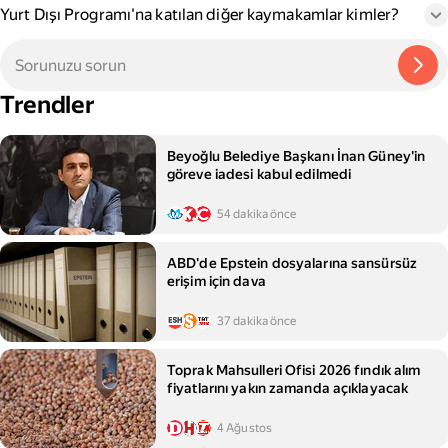
Yurt Dışı Programı'na katılan diğer kaymakamlar kimler?
Trendler
Beyoğlu Belediye Başkanı İnan Güney'in
göreve iadesi kabul edilmedi
54 dakika önce
ABD'de Epstein dosyalarına sansürsüz
erişim için dava
37 dakika önce
Toprak Mahsulleri Ofisi 2026 fındık alım
fiyatlarını yakın zamanda açıklayacak
4 Ağustos