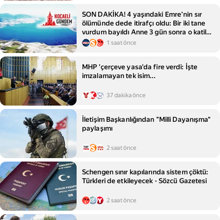
SON DAKİKA! 4 yaşındaki Emre’nin sır
ölümünde dede itirafçı oldu: Bir iki tane
vurdum bayıldı Anne 3 gün sonra o katil
ile evlenmiş...
1 saat önce
MHP 'çerçeve yasa'da fire verdi: İşte
imzalamayan tek isim...
37 dakika önce
İletişim Başkanlığından "Milli Dayanışma"
paylaşımı
2 saat önce
Schengen sınır kapılarında sistem çöktü:
Türkleri de etkileyecek - Sözcü Gazetesi
2 saat önce