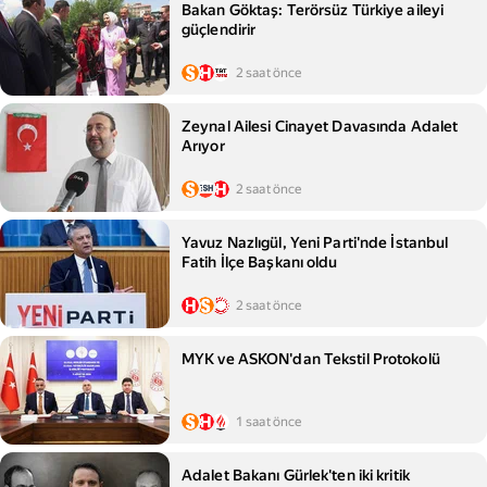
Bakan Göktaş: Terörsüz Türkiye aileyi
güçlendirir
2 saat önce
Zeynal Ailesi Cinayet Davasında Adalet
Arıyor
2 saat önce
Yavuz Nazlıgül, Yeni Parti'nde İstanbul
Fatih İlçe Başkanı oldu
2 saat önce
MYK ve ASKON'dan Tekstil Protokolü
1 saat önce
Adalet Bakanı Gürlek'ten iki kritik