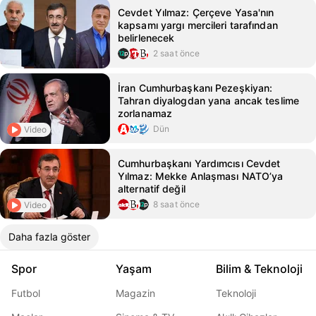
Cevdet Yılmaz: Çerçeve Yasa'nın
kapsamı yargı mercileri tarafından
belirlenecek
2 saat önce
İran Cumhurbaşkanı Pezeşkiyan:
Tahran diyalogdan yana ancak teslime
zorlanamaz
Dün
Video
Cumhurbaşkanı Yardımcısı Cevdet
Yılmaz: Mekke Anlaşması NATO’ya
alternatif değil
8 saat önce
Video
Daha fazla göster
Spor
Yaşam
Bilim & Teknoloji
Futbol
Magazin
Teknoloji