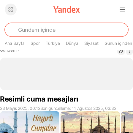
Ana Sayfa
Spor
Türkiye
Dünya
Siyaset
Günün içinden
Buradasın
Gündem
›
Resimli cuma mesajları
23 Mayıs 2025, 00:12
Son güncelleme: 11 Ağustos 2025, 03:32