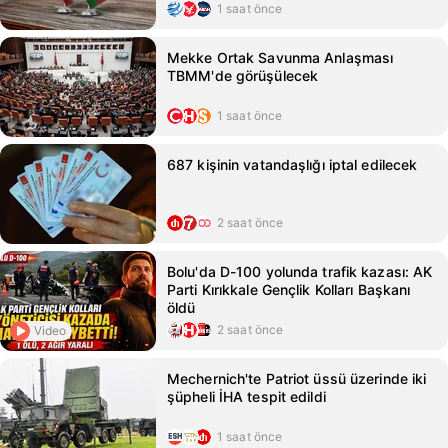
1 saat önce
Mekke Ortak Savunma Anlaşması
TBMM'de görüşülecek
1 saat önce
687 kişinin vatandaşlığı iptal edilecek
2 saat önce
Bolu'da D-100 yolunda trafik kazası: AK
Parti Kırıkkale Gençlik Kolları Başkanı
öldü
2 saat önce
Video
Mechernich'te Patriot üssü üzerinde iki
şüpheli İHA tespit edildi
1 saat önce