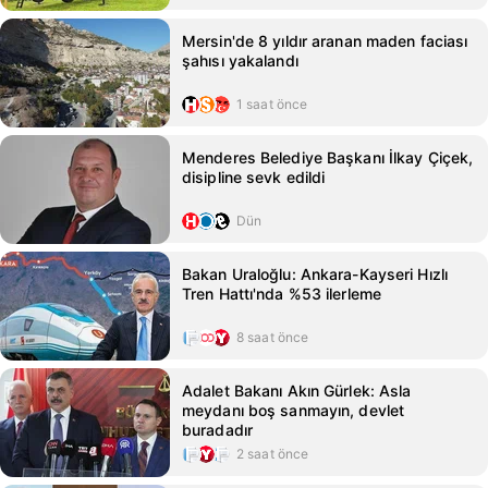
Mersin'de 8 yıldır aranan maden faciası
şahısı yakalandı
1 saat önce
Menderes Belediye Başkanı İlkay Çiçek,
disipline sevk edildi
Dün
Bakan Uraloğlu: Ankara-Kayseri Hızlı
Tren Hattı'nda %53 ilerleme
8 saat önce
Adalet Bakanı Akın Gürlek: Asla
meydanı boş sanmayın, devlet
buradadır
2 saat önce