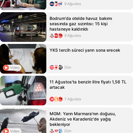
9 Ağustos
Bodrum'da otelde havuz bakımı
sırasında gaz sızıntısı: 15 kişi
hastaneye kaldırıldı
9 Ağustos
YKS tercih süreci yarın sona erecek
Dün
Video
11 Ağustos'ta benzin litre fiyatı 1,56 TL
artacak
7 Ağustos
MGM: Yarın Marmara'nın doğusu,
Akdeniz ve Karadeniz'de yağış
bekleniyor
Dün
Video