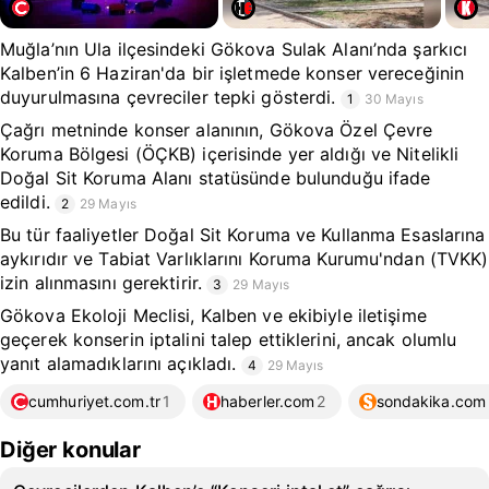
Muğla’nın Ula ilçesindeki Gökova Sulak Alanı’nda şarkıcı
Kalben’in 6 Haziran'da bir işletmede konser vereceğinin
duyurulmasına çevreciler tepki gösterdi.
1
30 Mayıs
Çağrı metninde konser alanının, Gökova Özel Çevre
Koruma Bölgesi (ÖÇKB) içerisinde yer aldığı ve Nitelikli
Doğal Sit Koruma Alanı statüsünde bulunduğu ifade
edildi.
2
29 Mayıs
Bu tür faaliyetler Doğal Sit Koruma ve Kullanma Esaslarına
aykırıdır ve Tabiat Varlıklarını Koruma Kurumu'ndan (TVKK)
izin alınmasını gerektirir.
3
29 Mayıs
Gökova Ekoloji Meclisi, Kalben ve ekibiyle iletişime
geçerek konserin iptalini talep ettiklerini, ancak olumlu
yanıt alamadıklarını açıkladı.
4
29 Mayıs
cumhuriyet.com.tr
1
haberler.com
2
sondakika.com
Diğer konular