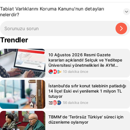
Tabiat Varlıklarını Koruma Kanunu'nun detayları
nelerdir?
Trendler
10 Ağustos 2026 Resmi Gazete
kararları açıklandı! Selçuk ve Yeditepe
Üniversitesi yönetmelikleri ile AYM
kararları Resmi Gazete'de!
10 dakika önce
İstanbul'da sıfır konut talebinin patladığı
14 İlçe! Eski evi yenilemek 1 milyon TL
tutuyor
56 dakika önce
TBMM'de 'Terörsüz Türkiye' süreci için
düzenleme oylanıyor