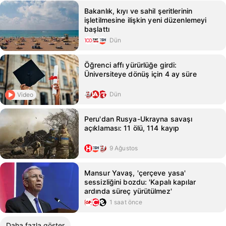
Bakanlık, kıyı ve sahil şeritlerinin
işletilmesine ilişkin yeni düzenlemeyi
başlattı
Dün
Öğrenci affı yürürlüğe girdi:
Üniversiteye dönüş için 4 ay süre
Dün
Video
Peru'dan Rusya-Ukrayna savaşı
açıklaması: 11 ölü, 114 kayıp
9 Ağustos
Mansur Yavaş, 'çerçeve yasa'
sessizliğini bozdu: 'Kapalı kapılar
ardında süreç yürütülmez'
1 saat önce
Daha fazla göster