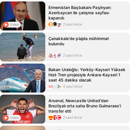
Ermenistan Başbakanı Paşinyan:
Azerbaycan ile çatışma sayfası
kapandı
2 saat önce
Video
Çanakkale'de plajda mühimmat
bulundu
2 saat önce
Bakan Uraloğlu: Yerköy-Kayseri Yüksek
Hızlı Tren projesiyle Ankara-Kayseri 1
saat 45 dakika olacak
4 saat önce
Arsenal, Newcastle United'dan
Brezilyalı orta saha Bruno Guimaraes'i
transfer etti
2 saat önce
Video