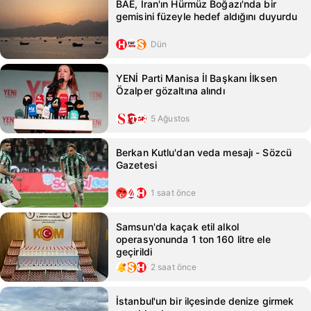
BAE, İran'ın Hürmüz Boğazı'nda bir
gemisini füzeyle hedef aldığını duyurdu
Dün
YENİ Parti Manisa İl Başkanı İlksen
Özalper gözaltına alındı
5 Ağustos
Berkan Kutlu'dan veda mesajı - Sözcü
Gazetesi
1 saat önce
Samsun'da kaçak etil alkol
operasyonunda 1 ton 160 litre ele
geçirildi
2 saat önce
İstanbul'un bir ilçesinde denize girmek