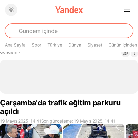
Ana Sayfa
Spor
Türkiye
Dünya
Siyaset
Günün içinden
Buradasın
Gündem
›
Çarşamba'da trafik eğitim parkuru
açıldı
19 Mayıs 2025, 14:41
Son güncelleme: 19 Mayıs 2025, 14:41