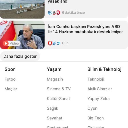
yasaklandı
6 dakika önce
İran Cumhurbaşkanı Pezeşkiyan: ABD
ile 14 Haziran mutabakatı destekleniyor
Dün
Video
Daha fazla göster
Spor
Yaşam
Bilim & Teknoloji
Futbol
Magazin
Teknoloji
Maçlar
Sinema & TV
Akıllı Cihazlar
Kültür-Sanat
Yapay Zeka
Sağlık
Oyun
Seyahat
Big Tech
Gastronomi
Girişimler