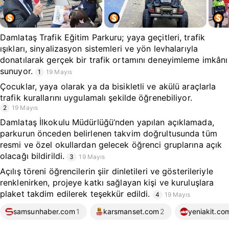
Damlataş Trafik Eğitim Parkuru; yaya geçitleri, trafik
ışıkları, sinyalizasyon sistemleri ve yön levhalarıyla
donatılarak gerçek bir trafik ortamını deneyimleme imkânı
sunuyor.
1
19 Mayıs
Çocuklar, yaya olarak ya da bisikletli ve akülü araçlarla
trafik kurallarını uygulamalı şekilde öğrenebiliyor.
2
19 Mayıs
Damlataş İlkokulu Müdürlüğü’nden yapılan açıklamada,
parkurun önceden belirlenen takvim doğrultusunda tüm
resmi ve özel okullardan gelecek öğrenci gruplarına açık
olacağı bildirildi.
3
19 Mayıs
Açılış töreni öğrencilerin şiir dinletileri ve gösterileriyle
renklenirken, projeye katkı sağlayan kişi ve kuruluşlara
plaket takdim edilerek teşekkür edildi.
4
19 Mayıs
samsunhaber.com
1
karsmanset.com
2
yeniakit.com