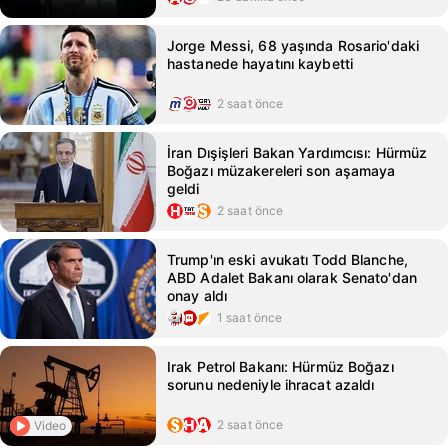
Jorge Messi, 68 yaşında Rosario'daki
hastanede hayatını kaybetti
2 saat önce
İran Dışişleri Bakan Yardımcısı: Hürmüz
Boğazı müzakereleri son aşamaya
geldi
2 saat önce
Trump'ın eski avukatı Todd Blanche,
ABD Adalet Bakanı olarak Senato'dan
onay aldı
1 saat önce
Irak Petrol Bakanı: Hürmüz Boğazı
sorunu nedeniyle ihracat azaldı
2 saat önce
Video