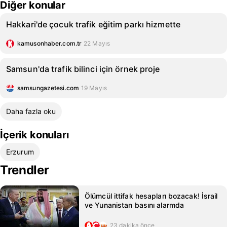
Diğer konular
Hakkari'de çocuk trafik eğitim parkı hizmette
kamusonhaber.com.tr
22 Mayıs
Samsun'da trafik bilinci için örnek proje
samsungazetesi.com
19 Mayıs
Daha fazla oku
İçerik konuları
Erzurum
Trendler
Ölümcül ittifak hesapları bozacak! İsrail
ve Yunanistan basını alarmda
23 dakika önce