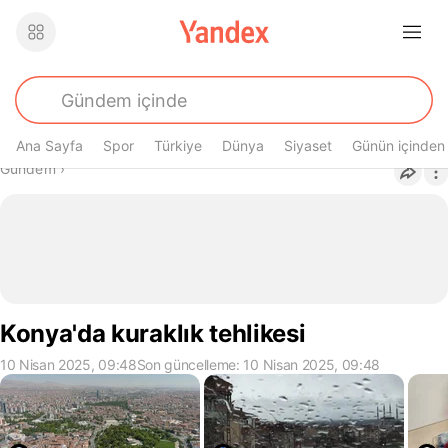
Ana Sayfa
Spor
Türkiye
Dünya
Siyaset
Günün içinden
Buradasın
Gündem
›
Konya'da kuraklık tehlikesi
10 Nisan 2025, 09:48
Son güncelleme: 10 Nisan 2025, 09:48