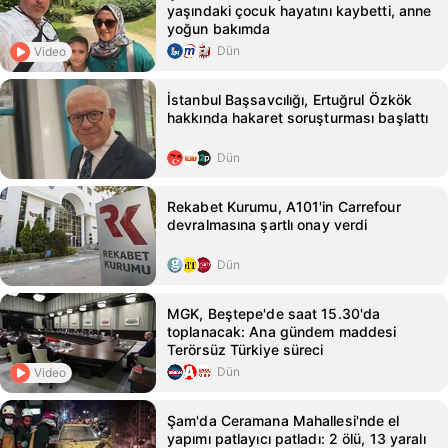
yaşındaki çocuk hayatını kaybetti, anne
yoğun bakımda
Dün
Video
İstanbul Başsavcılığı, Ertuğrul Özkök
hakkında hakaret soruşturması başlattı
Dün
Rekabet Kurumu, A101'in Carrefour
devralmasına şartlı onay verdi
Dün
MGK, Beştepe'de saat 15.30'da
toplanacak: Ana gündem maddesi
Terörsüz Türkiye süreci
Dün
Video
Şam'da Ceramana Mahallesi'nde el
yapımı patlayıcı patladı: 2 ölü, 13 yaralı