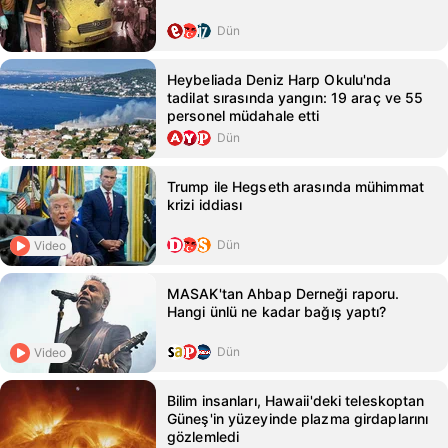
Dün
Heybeliada Deniz Harp Okulu'nda
tadilat sırasında yangın: 19 araç ve 55
personel müdahale etti
Dün
Trump ile Hegseth arasında mühimmat
krizi iddiası
Dün
Video
MASAK'tan Ahbap Derneği raporu.
Hangi ünlü ne kadar bağış yaptı?
Dün
Video
Bilim insanları, Hawaii'deki teleskoptan
Güneş'in yüzeyinde plazma girdaplarını
gözlemledi