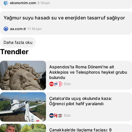
ekonomim.com
8 Nisan
Yağmur suyu hasadı su ve enerjiden tasarruf sağlıyor
aa.com.tr
11 Nisan
Daha fazla oku
Trendler
Aspendos'ta Roma Dönemi'ne ait
Asklepios ve Telesphoros heykel grubu
bulundu
Dün
Çatalca'da uçuş okulunda kaza:
Öğrenci pilot hafif yaralandı
Dün
Çanakkale’de ilaçlama faciası: 9