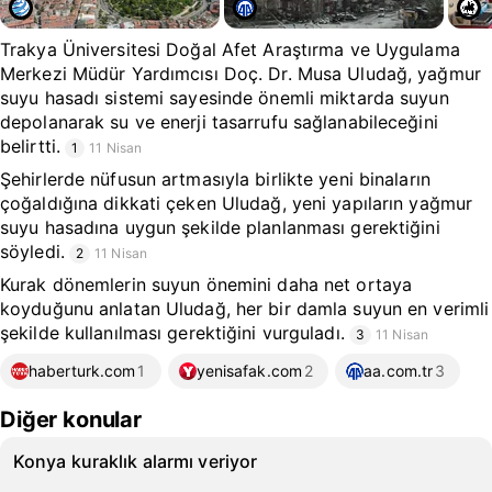
Trakya Üniversitesi Doğal Afet Araştırma ve Uygulama
Merkezi Müdür Yardımcısı Doç. Dr. Musa Uludağ, yağmur
suyu hasadı sistemi sayesinde önemli miktarda suyun
depolanarak su ve enerji tasarrufu sağlanabileceğini
belirtti.
1
11 Nisan
Şehirlerde nüfusun artmasıyla birlikte yeni binaların
çoğaldığına dikkati çeken Uludağ, yeni yapıların yağmur
suyu hasadına uygun şekilde planlanması gerektiğini
söyledi.
2
11 Nisan
Kurak dönemlerin suyun önemini daha net ortaya
koyduğunu anlatan Uludağ, her bir damla suyun en verimli
şekilde kullanılması gerektiğini vurguladı.
3
11 Nisan
haberturk.com
1
yenisafak.com
2
aa.com.tr
3
Diğer konular
Konya kuraklık alarmı veriyor