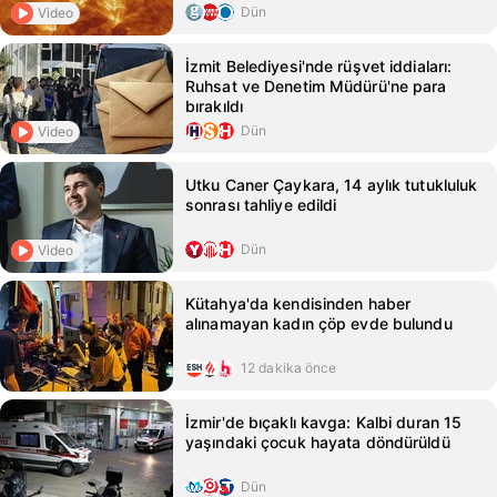
Dün
Video
İzmit Belediyesi'nde rüşvet iddiaları:
Ruhsat ve Denetim Müdürü'ne para
bırakıldı
Dün
Video
Utku Caner Çaykara, 14 aylık tutukluluk
sonrası tahliye edildi
Dün
Video
Kütahya'da kendisinden haber
alınamayan kadın çöp evde bulundu
12 dakika önce
İzmir'de bıçaklı kavga: Kalbi duran 15
yaşındaki çocuk hayata döndürüldü
Dün