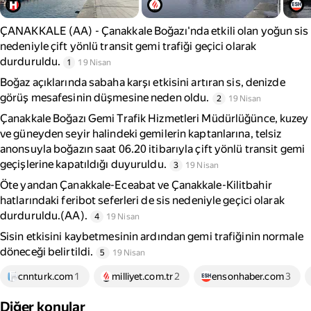
ÇANAKKALE (AA) - Çanakkale Boğazı'nda etkili olan yoğun sis
nedeniyle çift yönlü transit gemi trafiği geçici olarak
durduruldu.
1
19 Nisan
Boğaz açıklarında sabaha karşı etkisini artıran sis, denizde
görüş mesafesinin düşmesine neden oldu.
2
19 Nisan
Çanakkale Boğazı Gemi Trafik Hizmetleri Müdürlüğünce, kuzey
ve güneyden seyir halindeki gemilerin kaptanlarına, telsiz
anonsuyla boğazın saat 06.20 itibarıyla çift yönlü transit gemi
geçişlerine kapatıldığı duyuruldu.
3
19 Nisan
Öte yandan Çanakkale-Eceabat ve Çanakkale-Kilitbahir
hatlarındaki feribot seferleri de sis nedeniyle geçici olarak
durduruldu.(AA).
4
19 Nisan
Sisin etkisini kaybetmesinin ardından gemi trafiğinin normale
döneceği belirtildi.
5
19 Nisan
cnnturk.com
1
milliyet.com.tr
2
ensonhaber.com
3
Diğer konular