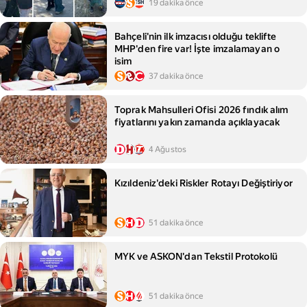
evlenmiş...
19 dakika önce
Bahçeli'nin ilk imzacısı olduğu teklifte
MHP'den fire var! İşte imzalamayan o
isim
37 dakika önce
Toprak Mahsulleri Ofisi 2026 fındık alım
fiyatlarını yakın zamanda açıklayacak
4 Ağustos
Kızıldeniz'deki Riskler Rotayı Değiştiriyor
51 dakika önce
MYK ve ASKON'dan Tekstil Protokolü
51 dakika önce