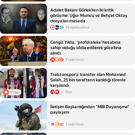
Adalet Bakanı Gürlek'ten iki kritik
görüşme: Uğur Mumcu ve Behçet Oktay
dosyaları masada
19 dakika önce
Cengiz Yıldız, 'profdraleks' hesabına
sahip olduğu iddia edilerek gözaltına
alındı
2 saat önce
Trabzonspor'a transfer olan Mohamed
Salah, 25 bin taraftarın katıldığı törenle
karşılandı
Dün
Video
İletişim Başkanlığından "Milli Dayanışma"
paylaşımı
1 saat önce