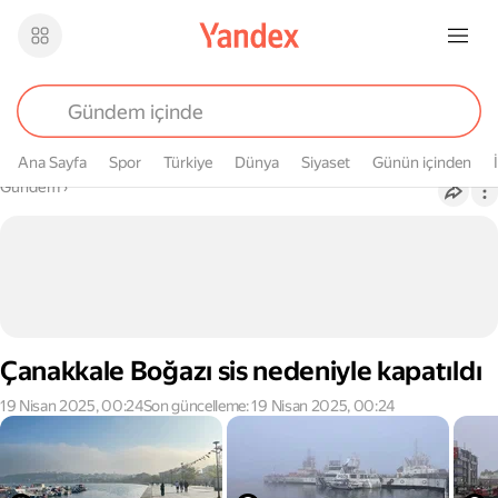
Ana Sayfa
Spor
Türkiye
Dünya
Siyaset
Günün içinden
Buradasın
Gündem
›
Çanakkale Boğazı sis nedeniyle kapatıldı
19 Nisan 2025, 00:24
Son güncelleme: 19 Nisan 2025, 00:24