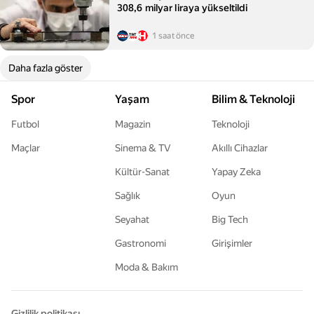
308,6 milyar liraya yükseltildi
1 saat önce
Daha fazla göster
Spor
Yaşam
Bilim & Teknoloji
Futbol
Magazin
Teknoloji
Maçlar
Sinema & TV
Akıllı Cihazlar
Kültür-Sanat
Yapay Zeka
Sağlık
Oyun
Seyahat
Big Tech
Gastronomi
Girişimler
Moda & Bakım
Gizlilik politikası