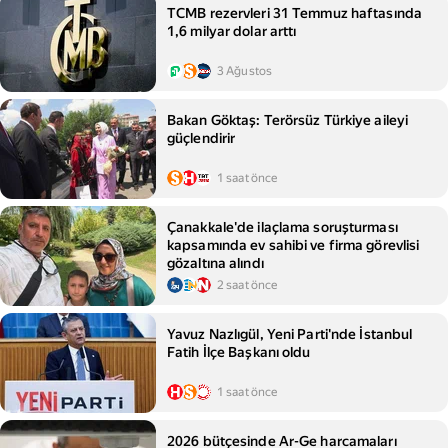
TCMB rezervleri 31 Temmuz haftasında
1,6 milyar dolar arttı
3 Ağustos
Bakan Göktaş: Terörsüz Türkiye aileyi
güçlendirir
1 saat önce
Çanakkale'de ilaçlama soruşturması
kapsamında ev sahibi ve firma görevlisi
gözaltına alındı
2 saat önce
Yavuz Nazlıgül, Yeni Parti'nde İstanbul
Fatih İlçe Başkanı oldu
1 saat önce
2026 bütçesinde Ar-Ge harcamaları