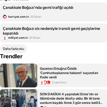
Çanakkale Boğazı'nda gemi trafiği açıldı
hurriyet.com.tr
20 Nisan
Çanakkale Boğazı sis nedeniyle transit gemi geçişlerine
kapatıldı
milliyet.com.tr
20 Nisan
Daha fazla oku
Trendler
Gazeteci Ertuğrul Özkök
'Cumhurbaşkanına hakaret' suçundan
ifade verdi
2 saat önce
SON DAKİKA! 4 yaşındaki Emre’nin sır
ölümünde dede itirafçı oldu: Bir iki tane
vurdum bayıldı Anne 3 gün sonra katil ile