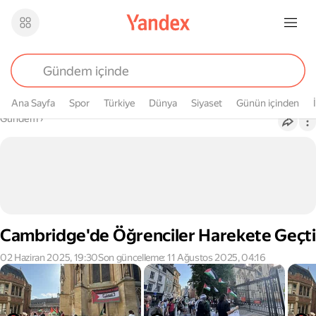
Ana Sayfa
Spor
Türkiye
Dünya
Siyaset
Günün içinden
Buradasın
Gündem
›
Cambridge'de Öğrenciler Harekete Geçti
02 Haziran 2025, 19:30
Son güncelleme: 11 Ağustos 2025, 04:16