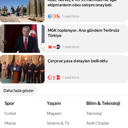
ekipmanların olası satışını onayladı
1 saat önce
MGK toplanıyor: Ana gündem Terörsüz
Türkiye
1 saat önce
Çerçeve yasa detayları belli oldu
1 saat önce
Daha fazla göster
Spor
Yaşam
Bilim & Teknoloji
Futbol
Magazin
Teknoloji
Maçlar
Sinema & TV
Akıllı Cihazlar