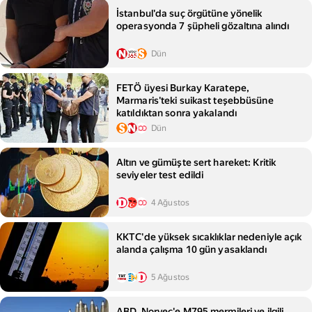
İstanbul'da suç örgütüne yönelik
operasyonda 7 şüpheli gözaltına alındı
Dün
FETÖ üyesi Burkay Karatepe,
Marmaris'teki suikast teşebbüsüne
katıldıktan sonra yakalandı
Dün
Altın ve gümüşte sert hareket: Kritik
seviyeler test edildi
4 Ağustos
KKTC'de yüksek sıcaklıklar nedeniyle açık
alanda çalışma 10 gün yasaklandı
5 Ağustos
ABD, Norveç'e M795 mermileri ve ilgili