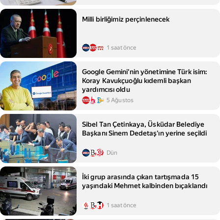
Milli birliğimiz perçinlenecek
1 saat önce
Google Gemini'nin yönetimine Türk isim:
Koray Kavukçuoğlu kıdemli başkan
yardımcısı oldu
5 Ağustos
Sibel Tan Çetinkaya, Üsküdar Belediye
Başkanı Sinem Dedetaş'ın yerine seçildi
Dün
İki grup arasında çıkan tartışmada 15
yaşındaki Mehmet kalbinden bıçaklandı
1 saat önce