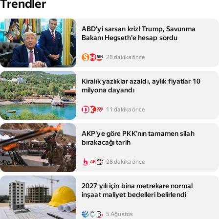
Trendler
ABD'yi sarsan kriz! Trump, Savunma
Bakanı Hegseth'e hesap sordu
28 dakika önce
Kiralık yazlıklar azaldı, aylık fiyatlar 10
milyona dayandı
11 dakika önce
AKP'ye göre PKK'nın tamamen silah
bırakacağı tarih
28 dakika önce
2027 yılı için bina metrekare normal
inşaat maliyet bedelleri belirlendi
5 Ağustos