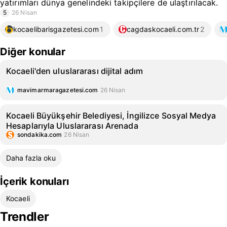
yatırımları dünya genelindeki takipçilere de ulaştırılacak.
5
26 Nisan
kocaelibarisgazetesi.com
1
cagdaskocaeli.com.tr
2
Diğer konular
Kocaeli'den uluslararası dijital adım
mavimarmaragazetesi.com
26 Nisan
Kocaeli Büyükşehir Belediyesi, İngilizce Sosyal Medya
Hesaplarıyla Uluslararası Arenada
sondakika.com
26 Nisan
Daha fazla oku
İçerik konuları
Kocaeli
Trendler