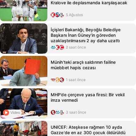
Kralove ile deplasmanda karşılaşacak
5 Ağustos
İçişleri Bakanlığı, Beyoğlu Belediye
Başkanı İnan Güney'in görevden
uzaklaştırılmasını 2 ay daha uzattı
2 saat önce
Münih'teki araçlı saldırının failine
müebbet hapis cezası
1 saat önce
MHP’de çerçeve yasa firesi: Bir vekil
imza vermedi
3 saat önce
Video
UNICEF: Ateşkese rağmen 10 ayda
Gazze'de en az 300 çocuk öldürüldü