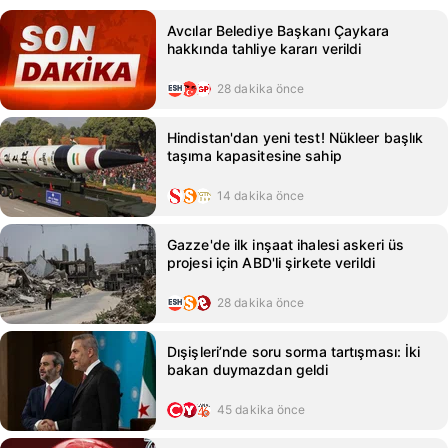
Avcılar Belediye Başkanı Çaykara
hakkında tahliye kararı verildi
28 dakika önce
Hindistan'dan yeni test! Nükleer başlık
taşıma kapasitesine sahip
14 dakika önce
Gazze'de ilk inşaat ihalesi askeri üs
projesi için ABD'li şirkete verildi
28 dakika önce
Dışişleri’nde soru sorma tartışması: İki
bakan duymazdan geldi
45 dakika önce