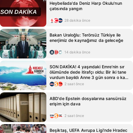
Heybeliada'da Deniz Harp Okulu'nun
çatısında yangın
28 dakika önce
Bakan Uraloğlu: Terörsüz Türkiye ile
enerjimiz de kaynağımız da geleceğe
14 dakika önce
SON DAKİKA! 4 yaşındaki Emre’nin sır
ölümünde dede itirafçı oldu: Bir iki tane
vurdum bayıldı Anne 3 gün sonra o katil
ile evlenmiş...
2 saat önce
ABD'de Epstein dosyalarına sansürsüz
erişim için dava
2 saat önce
Beşiktaş, UEFA Avrupa Ligi'nde Hradec