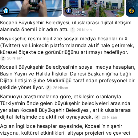
Kocaeli Büyükşehir Belediyesi, uluslararası dijital iletişim
alanında önemli bir adım attı.
1
26 Nisan
Büyükşehir, resmi İngilizce sosyal medya hesaplarını X
(Twitter) ve LinkedIn platformlarında aktif hale getirerek,
küresel ölçekte de görünürlüğünü artırmayı hedefliyor.
2
26 Nisan
Kocaeli Büyükşehir Belediyesi’nin sosyal medya hesapları,
Basın Yayın ve Halkla İlişkiler Dairesi Başkanlığı’na bağlı
Dijital İletişim Şube Müdürlüğü tarafından profesyonel bir
şekilde yönetiliyor.
3
26 Nisan
Kamuoyu araştırmalarına göre, etkileşim oranlarıyla
Türkiye’nin önde gelen büyükşehir belediyeleri arasında
yer alan Kocaeli Büyükşehir Belediyesi, artık uluslararası
dijital iletişimde de aktif rol oynayacak.
4
26 Nisan
Açılan İngilizce hesaplar sayesinde, Kocaeli’nin şehir
vizyonu, kültürel etkinlikleri, altyapı projeleri ve çevreci