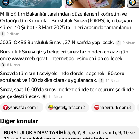
Milli Eğitim Bakanlığı tarafından düzenlenen İlköğretim ve
Ortaöğretim Kurumları Bursluluk Sınavı (İOKBS) için başvuru
süreci 10 Şubat - 3 Mart 2025 tarihleri arasında tamamlandı.
1
9 Nisan
2025 İOKBS Bursluluk Sınavı, 27 Nisan’da yapılacak.
2
9 Nisan
Bursluluk Sınavı giriş belgeleri sınav tarihinden en az 7 gün
önce www.meb.gov.tr internet adresinden ilan edilecek.
3
8 Nisan
Sınavda tüm sınıf seviyelerinde dörder seçenekli 80 soru
sorulacak ve 100 dakika olarak uygulanacak.
4
11 Nisan
Sınav, saat 10.00'da sınav merkezlerinde tek oturum şeklinde
gerçekleştirilecek.
5
11 Nisan
yenisafak.com
1
egetelgraf.com
2
haberturk.com
3
Diğer konular
BURSLULUK SINAV TARİHİ: 5, 6, 7, 8, hazırlık sınıfı, 9, 10 ve
11. sınıf bursluluk sınavı ne zaman, giriş belgesi