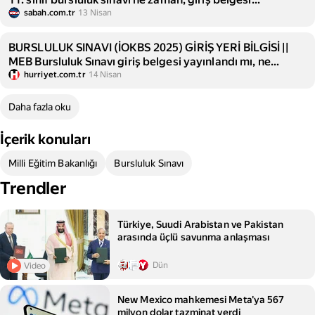
yayımlandı mı?
sabah.com.tr
13 Nisan
BURSLULUK SINAVI (İOKBS 2025) GİRİŞ YERİ BİLGİSİ ||
MEB Bursluluk Sınavı giriş belgesi yayınlandı mı, ne
zaman yayınlanacak? İOKBS ne zaman? 2025 İOKBS sınav
hurriyet.com.tr
14 Nisan
yerleri nereden, nasıl öğrenilir?
Daha fazla oku
İçerik konuları
Milli Eğitim Bakanlığı
Bursluluk Sınavı
Trendler
Türkiye, Suudi Arabistan ve Pakistan
arasında üçlü savunma anlaşması
Dün
Video
New Mexico mahkemesi Meta'ya 567
milyon dolar tazminat verdi