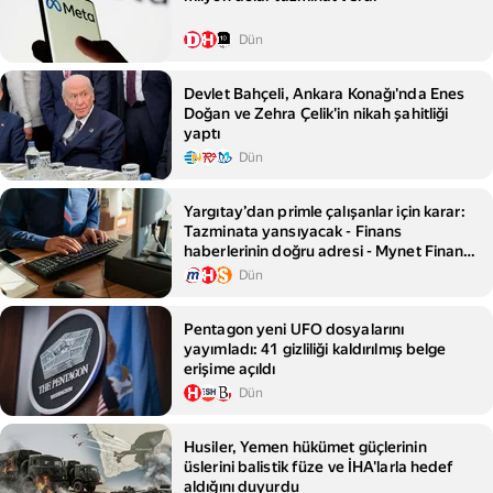
Dün
Devlet Bahçeli, Ankara Konağı'nda Enes
Doğan ve Zehra Çelik'in nikah şahitliği
yaptı
Dün
Yargıtay’dan primle çalışanlar için karar:
Tazminata yansıyacak - Finans
haberlerinin doğru adresi - Mynet Finans
Haber
Dün
Pentagon yeni UFO dosyalarını
yayımladı: 41 gizliliği kaldırılmış belge
erişime açıldı
Dün
Husiler, Yemen hükümet güçlerinin
üslerini balistik füze ve İHA'larla hedef
aldığını duyurdu