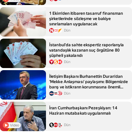
1 Ekim'den itibaren tasarruf finansman
şirketlerinde sözleşme ve bakiye
sınırlamaları uygulanacak
Dün
İstanbul'da sahte ekspertiz raporlarıyla
vatandaşlık kazanan suç örgütüne 80
şüpheli yakalandı
Dün
İletişim Başkanı Burhanettin Duran'dan
'Mekke Anlaşması' paylaşımı: Bölgemizde
barış ve istikrarın korunmasına önemli
katkılar sağlayacak
Dün
İran Cumhurbaşkanı Pezeşkiyan: 14
Haziran mutabakatı uygulanmalı
Dün
Video