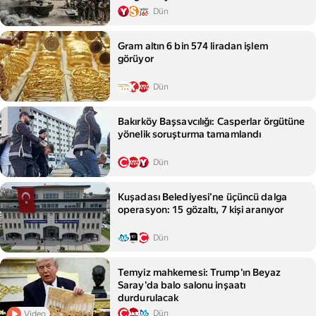
Dün
Gram altın 6 bin 574 liradan işlem
görüyor
Dün
Bakırköy Başsavcılığı: Casperlar örgütüne
yönelik soruşturma tamamlandı
Dün
Kuşadası Belediyesi’ne üçüncü dalga
operasyon: 15 gözaltı, 7 kişi aranıyor
Dün
Temyiz mahkemesi: Trump'ın Beyaz
Saray'da balo salonu inşaatı
durdurulacak
Dün
Video