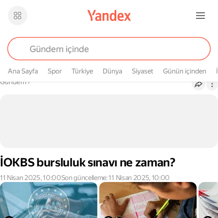
Ana Sayfa
Spor
Türkiye
Dünya
Siyaset
Günün içinden
Buradasın
Gündem
›
İOKBS bursluluk sınavı ne zaman?
11 Nisan 2025, 10:00
Son güncelleme: 11 Nisan 2025, 10:00