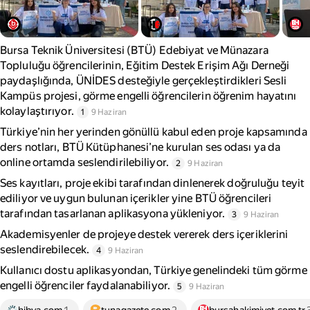
Bursa Teknik Üniversitesi (BTÜ) Edebiyat ve Münazara
Topluluğu öğrencilerinin, Eğitim Destek Erişim Ağı Derneği
paydaşlığında, ÜNİDES desteğiyle gerçekleştirdikleri Sesli
Kampüs projesi, görme engelli öğrencilerin öğrenim hayatını
kolaylaştırıyor.
1
9 Haziran
Türkiye’nin her yerinden gönüllü kabul eden proje kapsamında
ders notları, BTÜ Kütüphanesi’ne kurulan ses odası ya da
online ortamda seslendirilebiliyor.
2
9 Haziran
Ses kayıtları, proje ekibi tarafından dinlenerek doğruluğu teyit
ediliyor ve uygun bulunan içerikler yine BTÜ öğrencileri
tarafından tasarlanan aplikasyona yükleniyor.
3
9 Haziran
Akademisyenler de projeye destek vererek ders içeriklerini
seslendirebilecek.
4
9 Haziran
Kullanıcı dostu aplikasyondan, Türkiye genelindeki tüm görme
engelli öğrenciler faydalanabiliyor.
5
9 Haziran