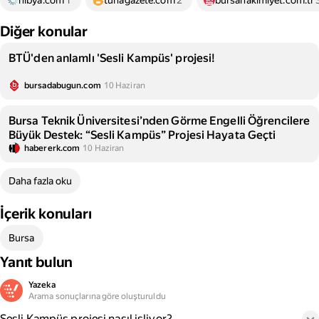
hibya.com
1
tunagazete.com
2
bursahakimiyet.com.tr
Diğer konular
BTÜ'den anlamlı 'Sesli Kampüs' projesi!
bursadabugun.com
10 Haziran
Bursa Teknik Üniversitesi’nden Görme Engelli Öğrencilere
Büyük Destek: “Sesli Kampüs” Projesi Hayata Geçti
habererk.com
10 Haziran
Daha fazla oku
İçerik konuları
Bursa
Yanıt bulun
Yazeka
Arama sonuçlarına göre oluşturuldu
Sesli Kampüs projesi nasıl işliyor?