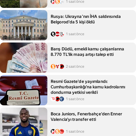
1 saat önce
Rusya: Ukrayna’nın İHA saldırısında
Belgorod'da 5 kişi öldü
1 saat önce
Barış Düdü, emekli kamu çalışanlarına
8.770 TL'lik maaş artışı talep etti
2 saat önce
Resmi Gazete'de yayımlandı:
Cumhurbaşkanlığı'na kamu kadrolarını
dondurma yetkisi verildi
1 saat önce
Boca Juniors, Fenerbahçe'den Enner
Valencia'yı transfer etti
1 saat önce