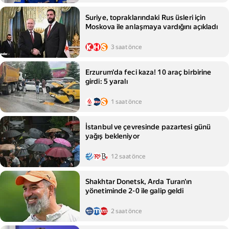
Suriye, topraklarındaki Rus üsleri için
Moskova ile anlaşmaya vardığını açıkladı
3 saat önce
Erzurum'da feci kaza! 10 araç birbirine
girdi: 5 yaralı
1 saat önce
İstanbul ve çevresinde pazartesi günü
yağış bekleniyor
12 saat önce
Shakhtar Donetsk, Arda Turan'ın
yönetiminde 2-0 ile galip geldi
2 saat önce