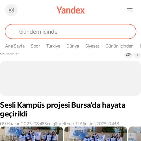
Ana Sayfa
Spor
Türkiye
Dünya
Siyaset
Günün içinden
Buradasın
Gündem
›
Sesli Kampüs projesi Bursa'da hayata
geçirildi
09 Haziran 2025, 08:48
Son güncelleme: 11 Ağustos 2025, 04:18