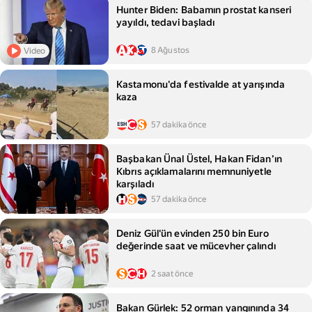
Hunter Biden: Babamın prostat kanseri
yayıldı, tedavi başladı
8 Ağustos
Video
Kastamonu'da festivalde at yarışında
kaza
57 dakika önce
Başbakan Ünal Üstel, Hakan Fidan’ın
Kıbrıs açıklamalarını memnuniyetle
karşıladı
57 dakika önce
Deniz Gül'ün evinden 250 bin Euro
değerinde saat ve mücevher çalındı
2 saat önce
Bakan Gürlek: 52 orman yangınında 34