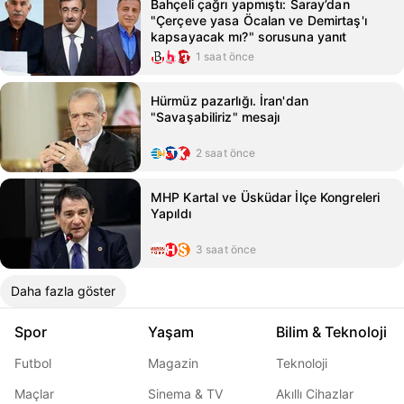
Bahçeli çağrı yapmıştı: Saray’dan
"Çerçeve yasa Öcalan ve Demirtaş'ı
kapsayacak mı?" sorusuna yanıt
1 saat önce
Hürmüz pazarlığı. İran'dan
"Savaşabiliriz" mesajı
2 saat önce
MHP Kartal ve Üsküdar İlçe Kongreleri
Yapıldı
3 saat önce
Daha fazla göster
Spor
Yaşam
Bilim & Teknoloji
Futbol
Magazin
Teknoloji
Maçlar
Sinema & TV
Akıllı Cihazlar