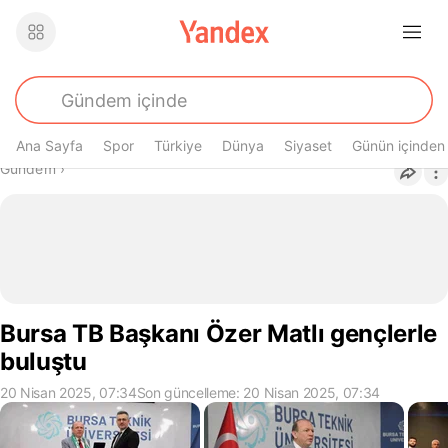
Ana Sayfa
Spor
Türkiye
Dünya
Siyaset
Günün içinden
Buradasın
Gündem
›
Bursa TB Başkanı Özer Matlı gençlerle
buluştu
20 Nisan 2025, 07:34
Son güncelleme: 20 Nisan 2025, 07:34