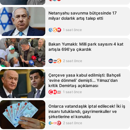
Netanyahu savunma bütçesinde 17
milyar dolarlık artış talep etti
1 saat önce
Bakan Yumaklı: Milli park sayısını 4 kat
artışla 696'ya çıkardık
2 saat önce
Çerçeve yasa kabul edilmişti: Bahçeli
‘evine dönmeli’ demişti… Yılmaz’dan
kritik Demirtaş açıklaması
1 saat önce
Onlarca vatandaşlık iptal edilecek! İki iş
insanı tutuklandı, gayrimenkuller ve
şirketlerine el konuldu
2 saat önce