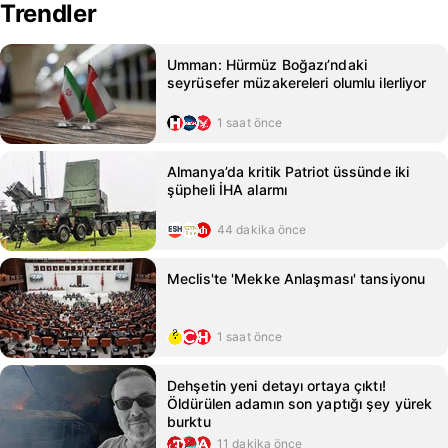
Trendler
Umman: Hürmüz Boğazı’ndaki
seyrüsefer müzakereleri olumlu ilerliyor
1 saat önce
Almanya’da kritik Patriot üssünde iki
şüpheli İHA alarmı
44 dakika önce
Meclis'te 'Mekke Anlaşması' tansiyonu
1 saat önce
Dehşetin yeni detayı ortaya çıktı!
Öldürülen adamın son yaptığı şey yürek
burktu
11 dakika önce