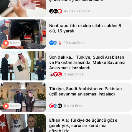
42 dakika önce
Nonthaburi'de okulda silahlı saldırı: 6
ölü, 15 yaralı
10 saat önce
Video
Son dakika... Türkiye, Suudi Arabistan
ve Pakistan arasında 'Mekke Savunma
Anlaşması' imzalandı
3 saat önce
Türkiye, Suudi Arabistan ve Pakistan
üçlü savunma anlaşması imzaladı
8 saat önce
Video
Efkan Ala: Türkiye'de üçüncü göze
gerek yok, sorunlar kendimiz
çözebiliriz