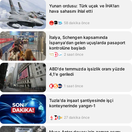
Yunan ordusu: Türk uçak ve İHA'ları
hava sahasını ihlal etti
58 dakika önce
İtalya, Schengen kapsamında
İspanya'dan gelen uçuşlarda pasaport
kontrolüne başladı
2 saat önce
ABD'de temmuzda işsizlik oranı yüzde
4,1'e geriledi
1 saat önce
Tuzla'da inşaat şantiyesinde işçi
konteynerinde yangın-1
27 dakika önce
Musa Anter davası için zaman aşımı