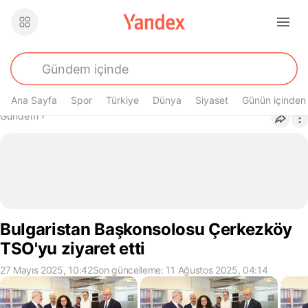
Ana Sayfa
Spor
Türkiye
Dünya
Siyaset
Günün içinden
Buradasın
Gündem
›
Bulgaristan Başkonsolosu Çerkezköy
TSO'yu ziyaret etti
27 Mayıs 2025, 10:42
Son güncelleme: 11 Ağustos 2025, 04:14