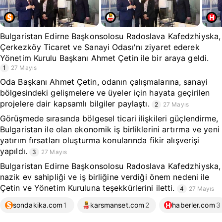
Bulgaristan Edirne Başkonsolosu Radoslava Kafedzhiyska,
Çerkezköy Ticaret ve Sanayi Odası'nı ziyaret ederek
Yönetim Kurulu Başkanı Ahmet Çetin ile bir araya geldi.
1
27 Mayıs
Oda Başkanı Ahmet Çetin, odanın çalışmalarına, sanayi
bölgesindeki gelişmelere ve üyeler için hayata geçirilen
projelere dair kapsamlı bilgiler paylaştı.
2
27 Mayıs
Görüşmede sırasında bölgesel ticari ilişkileri güçlendirme,
Bulgaristan ile olan ekonomik iş birliklerini artırma ve yeni
yatırım fırsatları oluşturma konularında fikir alışverişi
yapıldı.
3
27 Mayıs
Bulgaristan Edirne Başkonsolosu Radoslava Kafedzhiyska,
nazik ev sahipliği ve iş birliğine verdiği önem nedeni ile
Çetin ve Yönetim Kuruluna teşekkürlerini iletti.
4
27 Mayıs
sondakika.com
1
karsmanset.com
2
haberler.com
3