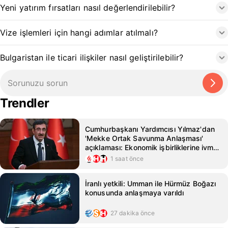
Yeni yatırım fırsatları nasıl değerlendirilebilir?
Vize işlemleri için hangi adımlar atılmalı?
Bulgaristan ile ticari ilişkiler nasıl geliştirilebilir?
Trendler
Cumhurbaşkanı Yardımcısı Yılmaz'dan
'Mekke Ortak Savunma Anlaşması'
açıklaması: Ekonomik işbirliklerine ivme
kazandırmasını bekliyoruz
1 saat önce
İranlı yetkili: Umman ile Hürmüz Boğazı
konusunda anlaşmaya varıldı
27 dakika önce