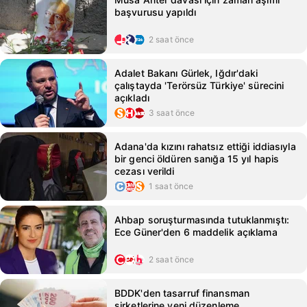
başvurusu yapıldı
2 saat önce
Adalet Bakanı Gürlek, Iğdır'daki
çalıştayda 'Terörsüz Türkiye' sürecini
açıkladı
3 saat önce
Adana'da kızını rahatsız ettiği iddiasıyla
bir genci öldüren sanığa 15 yıl hapis
cezası verildi
1 saat önce
Ahbap soruşturmasında tutuklanmıştı:
Ece Güner'den 6 maddelik açıklama
2 saat önce
BDDK'den tasarruf finansman
şirketlerine yeni düzenleme