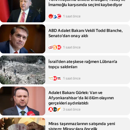
İmamoğlu karşısında seçimi kaybediyor
1 saat önce
ABD Adalet Bakanı Vekili Todd Blanche,
Senato'dan onay aldı
1 saat önce
İsrail'den ateşkese rağmen Lübnan'a
topçu saldırıları
1 saat önce
Adalet Bakanı Gürlek: Van ve
Afyonkarahisar'da iki ölüm olayının
gerçekleri aydınlatıldı
3 saat önce
Miras taşınmazlarının satışında yeni
sistem: Mirasçılara öncelik