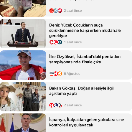
2 saat önce
Deniz Yücel: Çocukların suça
sürüklenmesine karşı erken müdahale
gerekiyor
1 saat önce
İlke Özyüksel, İstanbul'daki pentatlon
şampiyonasında finale çıktı
6 Ağustos
Bakan Göktaş, Doğan ailesiyle ilgili
açıklama yaptı
2 saat önce
İspanya, İtalya'dan gelen yolculara sınır
kontrolleri uygulayacak