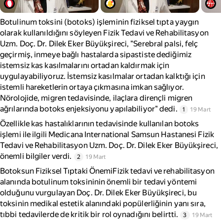
Botulinum toksini (botoks) işleminin fiziksel tıpta yaygın
olarak kullanıldığını söyleyen Fizik Tedavi ve Rehabilitasyon
Uzm. Doç. Dr. Dilek Eker Büyükşireci, "Serebral palsi, felç
geçirmiş, inmeye bağlı hastalarda sipastiste dediğimiz
istemsiz kas kasılmalarını ortadan kaldırmak için
uygulayabiliyoruz. İstemsiz kasılmalar ortadan kalktığı için
istemli hareketlerin ortaya çıkmasına imkan sağlıyor.
Nörolojide, migren tedavisinde, ilaçlara dirençli migren
ağrılarında botoks enjeksiyonu yapılabiliyor" dedi.
1
19 Mart
Özellikle kas hastalıklarının tedavisinde kullanılan botoks
işlemi ile ilgili Medicana International Samsun Hastanesi Fizik
Tedavi ve Rehabilitasyon Uzm. Doç. Dr. Dilek Eker Büyükşireci,
önemli bilgiler verdi.
2
19 Mart
Botoksun Fiziksel Tıptaki ÖnemiFizik tedavi ve rehabilitasyon
alanında botulinum toksininin önemli bir tedavi yöntemi
olduğunu vurgulayan Doç. Dr. Dilek Eker Büyükşireci, bu
toksinin medikal estetik alanındaki popülerliğinin yanı sıra,
tıbbi tedavilerde de kritik bir rol oynadığını belirtti.
3
19 Mart