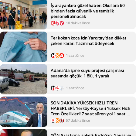
İş arayanlara güzel haber: Okullara 60
binden fazla güvenlik ve temizlik
personeli alınacak
10 dakika önce
Ter kokan koca için Yargıtay'dan dikkat
çeken karar: Tazminat ödeyecek
1 saat önce
Adana'da içme suyu projesi çalışması
sırasında göçük: 1 ölü, 1 yaralı
1 saat önce
SON DAKİKA YÜKSEK HIZLI TREN
HABERLERİ: Yerköy-Kayseri Yüksek Hızlı
Tren Özellikleri! 7 saat süren yol 1 saat 45
dakikaya düşecek
57 dakika önce
YÖN Araştırma anketi: Erdoğan, Yavaş ve