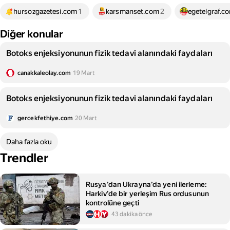
hursozgazetesi.com
1
karsmanset.com
2
egetelgraf.c
Diğer konular
Botoks enjeksiyonunun fizik tedavi alanındaki faydaları
canakkaleolay.com
19 Mart
Botoks enjeksiyonunun fizik tedavi alanındaki faydaları
gercekfethiye.com
20 Mart
Daha fazla oku
Trendler
Rusya’dan Ukrayna’da yeni ilerleme:
Harkiv’de bir yerleşim Rus ordusunun
kontrolüne geçti
43 dakika önce