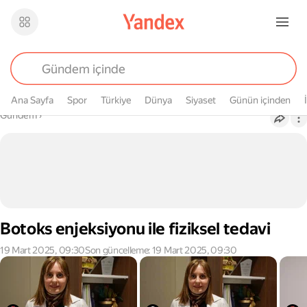
Ana Sayfa
Spor
Türkiye
Dünya
Siyaset
Günün içinden
Buradasın
Gündem
›
Botoks enjeksiyonu ile fiziksel tedavi
19 Mart 2025, 09:30
Son güncelleme: 19 Mart 2025, 09:30