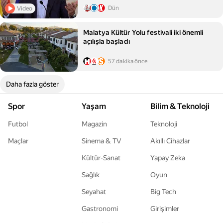
Dün
Video
Malatya Kültür Yolu festivali iki önemli
açılışla başladı
57 dakika önce
Daha fazla göster
Spor
Yaşam
Bilim & Teknoloji
Futbol
Magazin
Teknoloji
Maçlar
Sinema & TV
Akıllı Cihazlar
Kültür-Sanat
Yapay Zeka
Sağlık
Oyun
Seyahat
Big Tech
Gastronomi
Girişimler