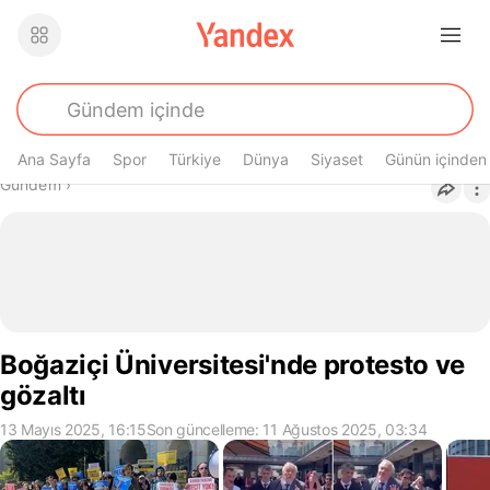
Ana Sayfa
Spor
Türkiye
Dünya
Siyaset
Günün içinden
Buradasın
Gündem
›
Boğaziçi Üniversitesi'nde protesto ve
gözaltı
13 Mayıs 2025, 16:15
Son güncelleme: 11 Ağustos 2025, 03:34