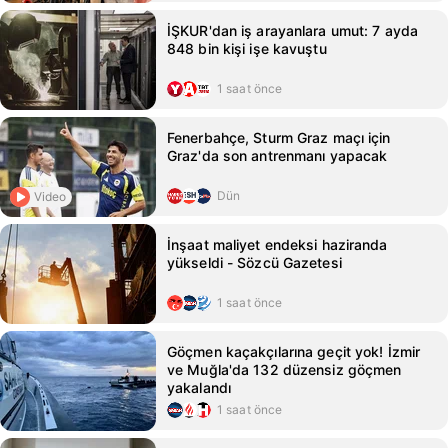
İŞKUR'dan iş arayanlara umut: 7 ayda
848 bin kişi işe kavuştu
1 saat önce
Fenerbahçe, Sturm Graz maçı için
Graz'da son antrenmanı yapacak
Dün
Video
İnşaat maliyet endeksi haziranda
yükseldi - Sözcü Gazetesi
1 saat önce
Göçmen kaçakçılarına geçit yok! İzmir
ve Muğla'da 132 düzensiz göçmen
yakalandı
1 saat önce