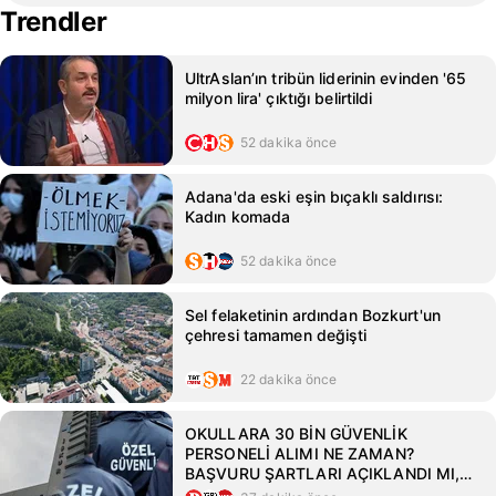
Trendler
UltrAslan’ın tribün liderinin evinden '65
milyon lira' çıktığı belirtildi
52 dakika önce
Adana'da eski eşin bıçaklı saldırısı:
Kadın komada
52 dakika önce
Sel felaketinin ardından Bozkurt'un
çehresi tamamen değişti
22 dakika önce
OKULLARA 30 BİN GÜVENLİK
PERSONELİ ALIMI NE ZAMAN?
BAŞVURU ŞARTLARI AÇIKLANDI MI,
KİMLER BAŞVURABİLİR?