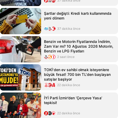
37 dakika önce
Şartlar değişti: Kredi kartı kullanımında
yeni dönem
37 dakika önce
Benzin ve Motorin Fiyatlarında İndirim,
Zam Var mı? 10 Ağustos 2026 Motorin,
Benzin ve LPG Fiyatları
2 saat önce
TOKİ'den ev sahibi olmak isteyenlere
büyük fırsat! 700 bin TL'den başlayan
satışlar başlıyor
22 dakika önce
İYİ Parti İzmir’den ‘Çerçeve Yasa’
tepkisi!
22 dakika önce