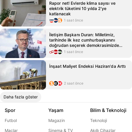
Rapor net! Evlerde klima sayısı ve
elektrik tüketimi 10 yılda 2'ye
katlanacak
1 saat önce
İletişim Başkanı Duran: Milletimiz,
tarihinde ilk kez cumhurbaşkanını
doğrudan seçerek demokrasimizde
yeni bir ufuk açtı
1 saat önce
İnşaat Maliyet Endeksi Haziran'da Arttı
2 saat önce
Daha fazla göster
Spor
Yaşam
Bilim & Teknoloji
Futbol
Magazin
Teknoloji
Maçlar
Sinema & TV
Akıllı Cihazlar