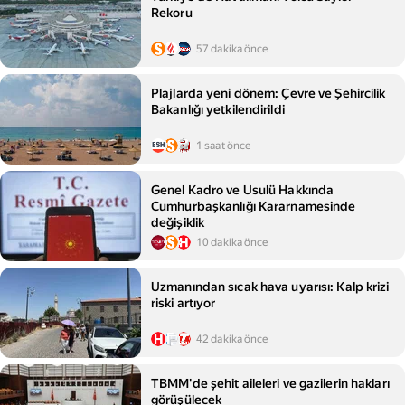
Rekoru
57 dakika önce
Plajlarda yeni dönem: Çevre ve Şehircilik
Bakanlığı yetkilendirildi
1 saat önce
Genel Kadro ve Usulü Hakkında
Cumhurbaşkanlığı Kararnamesinde
değişiklik
10 dakika önce
Uzmanından sıcak hava uyarısı: Kalp krizi
riski artıyor
42 dakika önce
TBMM'de şehit aileleri ve gazilerin hakları
görüşülecek