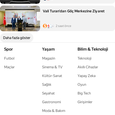
Vali Turan'dan Göç Merkezine Ziyaret
2 saat önce
Daha fazla göster
Spor
Yaşam
Bilim & Teknoloji
Futbol
Magazin
Teknoloji
Maçlar
Sinema & TV
Akıllı Cihazlar
Kültür-Sanat
Yapay Zeka
Sağlık
Oyun
Seyahat
Big Tech
Gastronomi
Girişimler
Moda & Bakım