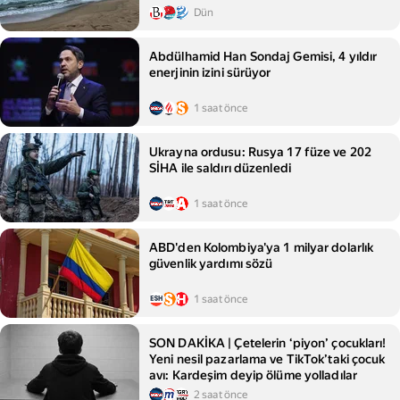
Dün
Abdülhamid Han Sondaj Gemisi, 4 yıldır
enerjinin izini sürüyor
1 saat önce
Ukrayna ordusu: Rusya 17 füze ve 202
SİHA ile saldırı düzenledi
1 saat önce
ABD'den Kolombiya'ya 1 milyar dolarlık
güvenlik yardımı sözü
1 saat önce
SON DAKİKA | Çetelerin ‘piyon’ çocukları!
Yeni nesil pazarlama ve TikTok’taki çocuk
avı: Kardeşim deyip ölüme yolladılar
2 saat önce