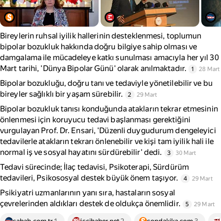
Bireylerin ruhsal iyilik hallerinin desteklenmesi, toplumun
bipolar bozukluk hakkında doğru bilgiye sahip olması ve
damgalama ile mücadeleye katkı sunulması amacıyla her yıl 30
Mart tarihi, 'Dünya Bipolar Günü' olarak anılmaktadır.
1
28 Mart
Bipolar bozukluğu, doğru tanı ve tedaviyle yönetilebilir ve bu
bireyler sağlıklı bir yaşam sürebilir.
2
29 Mart
Bipolar bozukluk tanısı konduğunda atakların tekrar etmesinin
önlenmesi için koruyucu tedavi başlanması gerektiğini
vurgulayan Prof. Dr. Ensari, 'Düzenli duygudurum dengeleyici
tedavilerle atakların tekrarı önlenebilir ve kişi tam iyilik hali ile
normal iş ve sosyal hayatını sürdürebilir' dedi.
3
30 Mart
Tedavi sürecinde; İlaç tedavisi, Psikoterapi, Sürdürüm
tedavileri, Psikososyal destek büyük önem taşıyor.
4
29 Mart
Psikiyatri uzmanlarının yanı sıra, hastaların sosyal
çevrelerinden aldıkları destek de oldukça önemlidir.
5
29 Mart