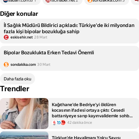
sabah.com.tr
1
iscihaber.net
2
sondakika.com
3
Diğer konular
İl Sağlık Müdürü Bildirici açıkladı: Türkiye'de iki milyondan
fazla kişi bipolar bozukluğa sahip
eskisehir.net
28 Mart
Bipolar Bozuklukta Erken Tedavi Önemli
sondakika.com
30 Mart
Daha fazla oku
Trendler
Kağıthane’de Bedriye'yi öldüren
kocasının ifadesi ortaya çıktı: Cesedi
battaniyeye sarıp kayınvalidemle sohbet
ettim
42 dakika önce
Türkiye'de Havalimanı Yolcu Sayısı