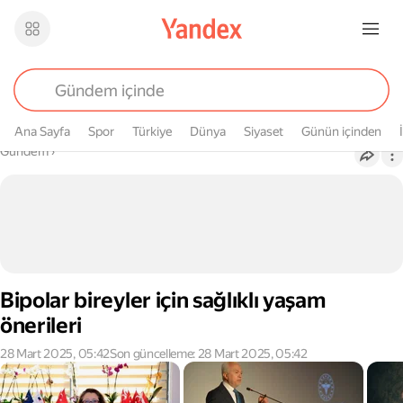
Ana Sayfa
Spor
Türkiye
Dünya
Siyaset
Günün içinden
Buradasın
Gündem
›
Bipolar bireyler için sağlıklı yaşam
önerileri
28 Mart 2025, 05:42
Son güncelleme: 28 Mart 2025, 05:42