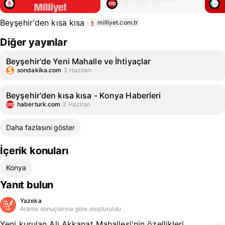
Beyşehir'den kısa kısa
milliyet.com.tr
Diğer yayınlar
Beyşehir'de Yeni Mahalle ve İhtiyaçlar
sondakika.com
3 Haziran
Beyşehir'den kısa kısa - Konya Haberleri
haberturk.com
3 Haziran
Daha fazlasını göster
İçerik konuları
Konya
Yanıt bulun
Yazeka
Arama sonuçlarına göre oluşturuldu
Yeni kurulan Ali Akkanat Mahallesi'nin özellikleri