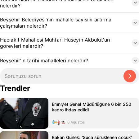
nelerdir?
Beyşehir Belediyesi'nin mahalle sayısını artırma
çalışmaları nelerdir?
Hacıakif Mahallesi Muhtarı Hüseyin Akbulut'un
görevleri nelerdir?
Beyşehir'in tarihi mahalleleri nelerdir?
Trendler
Emniyet Genel Müdürlüğüne 6 bin 250
kadro ihdas edildi
8 Ağustos
Bakan Gürlek: ‘Suça sürüklenen çocuk’