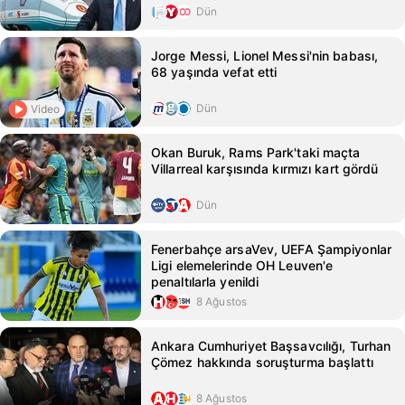
Dün
Jorge Messi, Lionel Messi'nin babası,
68 yaşında vefat etti
Dün
Video
Okan Buruk, Rams Park'taki maçta
Villarreal karşısında kırmızı kart gördü
Dün
Fenerbahçe arsaVev, UEFA Şampiyonlar
Ligi elemelerinde OH Leuven'e
penaltılarla yenildi
8 Ağustos
Ankara Cumhuriyet Başsavcılığı, Turhan
Çömez hakkında soruşturma başlattı
8 Ağustos