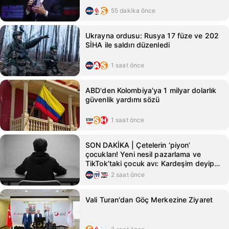
55 dakika önce
Ukrayna ordusu: Rusya 17 füze ve 202
SİHA ile saldırı düzenledi
1 saat önce
ABD'den Kolombiya'ya 1 milyar dolarlık
güvenlik yardımı sözü
1 saat önce
SON DAKİKA | Çetelerin ‘piyon’
çocukları! Yeni nesil pazarlama ve
TikTok’taki çocuk avı: Kardeşim deyip
ölüme yolladılar
2 saat önce
Vali Turan'dan Göç Merkezine Ziyaret