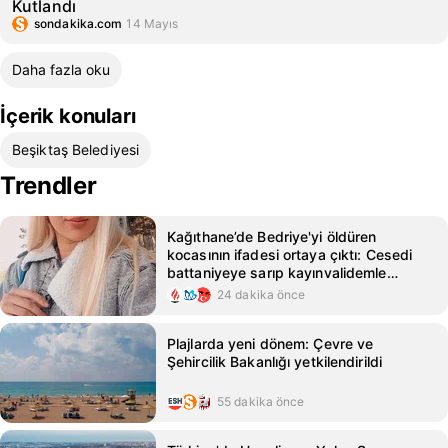
Kutlandı
sondakika.com
14 Mayıs
Daha fazla oku
İçerik konuları
Beşiktaş Belediyesi
Trendler
Kağıthane’de Bedriye'yi öldüren
kocasının ifadesi ortaya çıktı: Cesedi
battaniyeye sarıp kayınvalidemle
sohbet ettim
24 dakika önce
Plajlarda yeni dönem: Çevre ve
Şehircilik Bakanlığı yetkilendirildi
55 dakika önce