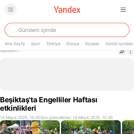
Ana Sayfa
Spor
Türkiye
Dünya
Siyaset
Günün içinden
Buradasın
Gündem
›
Beşiktaş'ta Engelliler Haftası
etkinlikleri
14 Mayıs 2025, 10:45
Son güncelleme: 14 Mayıs 2025, 10:45