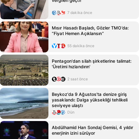
vergileri geçti!
7 dakika önce
Mısır Hasadı Başladı, Gözler TMO’da:
“Fiyat Hemen Açıklansın”
55 dakika önce
Pentagon'dan silah şirketlerine talimat:
'Üretimi hızlandırın'
2 saat önce
Beykoz'da 9 Ağustos'ta denize giriş
yasaklandı: Dalga yüksekliği tehlikeli
seviyeye ulaştı
Dün
Abdülhamid Han Sondaj Gemisi, 4 yıldır
enerjinin izini sürüyor