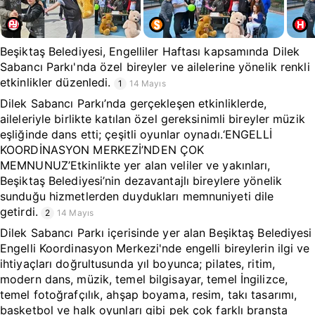
Beşiktaş Belediyesi, Engelliler Haftası kapsamında Dilek
Sabancı Parkı'nda özel bireyler ve ailelerine yönelik renkli
etkinlikler düzenledi.
1
14 Mayıs
Dilek Sabancı Parkı’nda gerçekleşen etkinliklerde,
aileleriyle birlikte katılan özel gereksinimli bireyler müzik
eşliğinde dans etti; çeşitli oyunlar oynadı.‘ENGELLİ
KOORDİNASYON MERKEZİ’NDEN ÇOK
MEMNUNUZ’Etkinlikte yer alan veliler ve yakınları,
Beşiktaş Belediyesi’nin dezavantajlı bireylere yönelik
sunduğu hizmetlerden duydukları memnuniyeti dile
getirdi.
2
14 Mayıs
Dilek Sabancı Parkı içerisinde yer alan Beşiktaş Belediyesi
Engelli Koordinasyon Merkezi'nde engelli bireylerin ilgi ve
ihtiyaçları doğrultusunda yıl boyunca; pilates, ritim,
modern dans, müzik, temel bilgisayar, temel İngilizce,
temel fotoğrafçılık, ahşap boyama, resim, takı tasarımı,
basketbol ve halk oyunları gibi pek çok farklı branşta