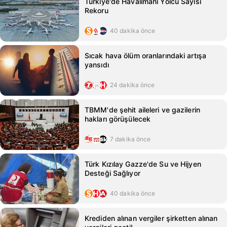
Türkiye'de Havalimanı Yolcu Sayısı
Rekoru
40 dakika önce
Sıcak hava ölüm oranlarındaki artışa
yansıdı
24 dakika önce
TBMM'de şehit aileleri ve gazilerin
hakları görüşülecek
7 dakika önce
Türk Kızılay Gazze'de Su ve Hijyen
Desteği Sağlıyor
40 dakika önce
Krediden alınan vergiler şirketten alınan