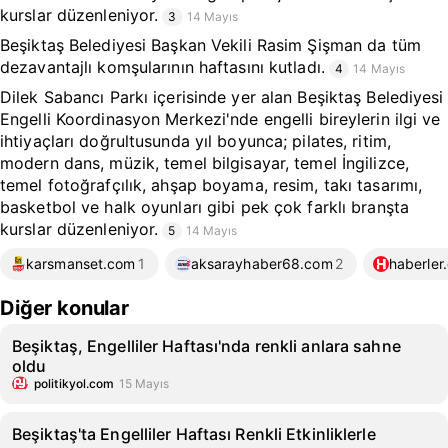
kurslar düzenleniyor.
3
14 Mayıs
Beşiktaş Belediyesi Başkan Vekili Rasim Şişman da tüm
dezavantajlı komşularının haftasını kutladı.
4
14 Mayıs
Dilek Sabancı Parkı içerisinde yer alan Beşiktaş Belediyesi
Engelli Koordinasyon Merkezi'nde engelli bireylerin ilgi ve
ihtiyaçları doğrultusunda yıl boyunca; pilates, ritim,
modern dans, müzik, temel bilgisayar, temel İngilizce,
temel fotoğrafçılık, ahşap boyama, resim, takı tasarımı,
basketbol ve halk oyunları gibi pek çok farklı branşta
kurslar düzenleniyor.
5
14 Mayıs
karsmanset.com
1
aksarayhaber68.com
2
haberler
Diğer konular
Beşiktaş, Engelliler Haftası'nda renkli anlara sahne
oldu
politikyol.com
15 Mayıs
Beşiktaş'ta Engelliler Haftası Renkli Etkinliklerle