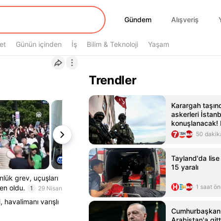
Gündem
Gündem
Alışveriş
et
Günün içinden
İş
Bilim & Teknoloji
Yaşam
Trendler
Karargah taşınd
askerleri İstan
konuşlanacak!
duyurdular
50 dakik
Tayland'da lise s
15 yaralı
nlük grev, uçuşları
1 saat ö
en oldu.
1
29 Nisan
 havalimanı varışlı
Cumhurbaşkanı
Arabistan'a gitt