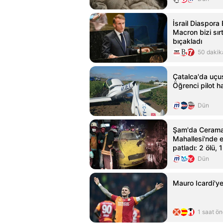
İsrail Diaspora 
Macron bizi sır
bıçakladı
50 dakik
Çatalca'da uçu
Öğrenci pilot ha
Dün
Şam'da Ceram
Mahallesi'nde e
patladı: 2 ölü, 1
Dün
Mauro Icardi'ye
1 saat ö