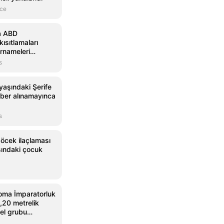
nce
a ABD
kısıtlamaları
rnameleri
s
yaşındaki Şerife
aber alınamayınca
s
öcek ilaçlaması
şındaki çocuk
oma İmparatorluk
,20 metrelik
el grubu