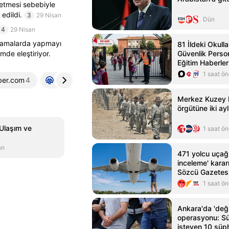
 etmesi sebebiyle
edildi.
3
29 Nisan
Dün
4
29 Nisan
rcamalarda yapmayı
81 İldeki Okull
imde eleştiriyor.
Güvenlik Perso
Eğitim Haberler
1 saat ö
ber.com
4
aa.com.tr
5
Merkez Kuzey I
örgütüne iki ayl
 Ulaşım ve
1 saat ö
an
471 yolcu uçağı 
inceleme' kararı
Sözcü Gazetes
1 saat ö
Ankara'da 'değ
operasyonu: Sü
isteyen 10 şüph