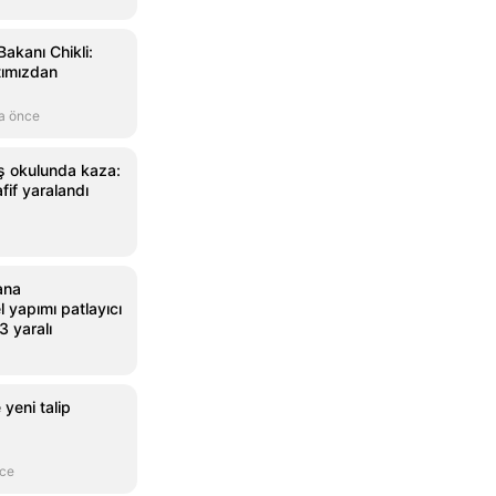
Bakanı Chikli:
tımızdan
a önce
ş okulunda kaza:
fif yaralandı
ana
l yapımı patlayıcı
3 yaralı
 yeni talip
nce