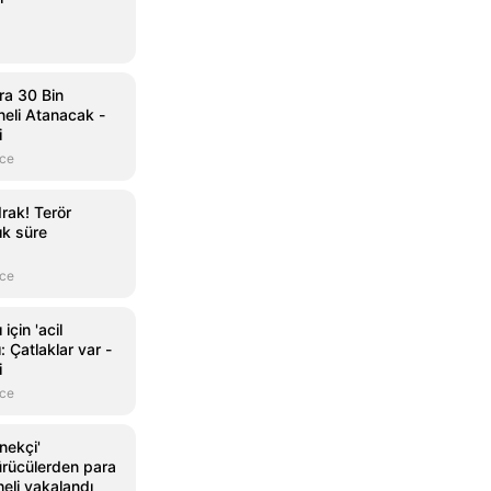
ara 30 Bin
neli Atanacak -
i
nce
rak! Terör
ık süre
nce
için 'acil
: Çatlaklar var -
i
nce
nekçi'
rücülerden para
eli yakalandı