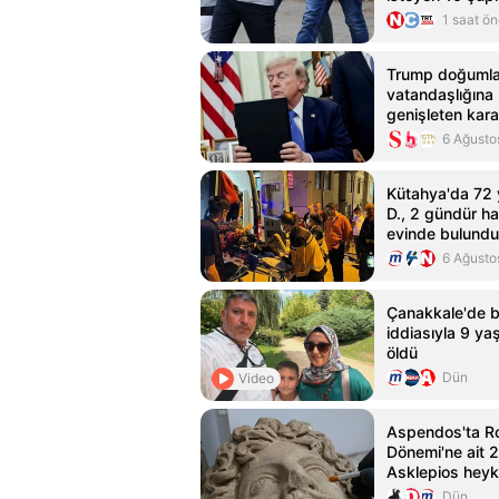
1 saat ö
Trump doğuml
vatandaşlığına 
genişleten kara
imzaladı
6 Ağusto
Kütahya'da 72 
D., 2 gündür h
evinde bulundu
6 Ağusto
Çanakkale'de b
iddiasıyla 9 ya
öldü
Dün
Video
Aspendos'ta R
Dönemi'ne ait 2
Asklepios heyk
bulundu
Dün