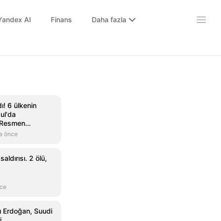
Yandex AI
Finans
Daha fazla
ı! 6 ülkenin
bul'da
 Resmen
a önce
aldırısı. 2 ölü,
nce
 Erdoğan, Suudi
i