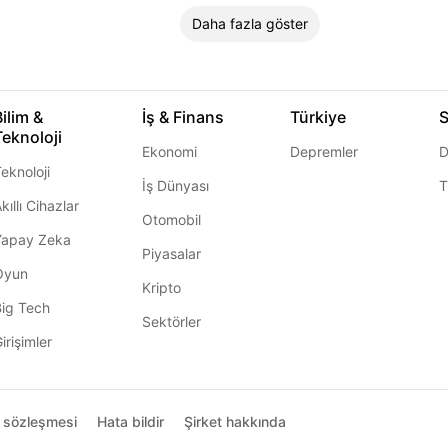
Daha fazla göster
Bilim &
İş & Finans
Türkiye
S
Teknoloji
Ekonomi
Depremler
D
eknoloji
İş Dünyası
T
kıllı Cihazlar
Otomobil
Yapay Zeka
Piyasalar
Oyun
Kripto
Big Tech
Sektörler
irişimler
ı sözleşmesi
Hata bildir
Şirket hakkında