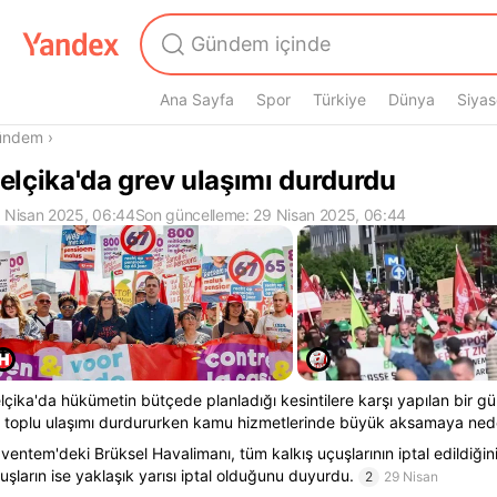
Ana Sayfa
Spor
Türkiye
Dünya
Siyas
radasın
ündem
›
elçika'da grev ulaşımı durdurdu
 Nisan 2025, 06:44
Son güncelleme: 29 Nisan 2025, 06:44
lçika'da hükümetin bütçede planladığı kesintilere karşı yapılan bir gü
 toplu ulaşımı durdururken kamu hizmetlerinde büyük aksamaya ned
ventem'deki Brüksel Havalimanı, tüm kalkış uçuşlarının iptal edildiğini,
uşların ise yaklaşık yarısı iptal olduğunu duyurdu.
2
29 Nisan