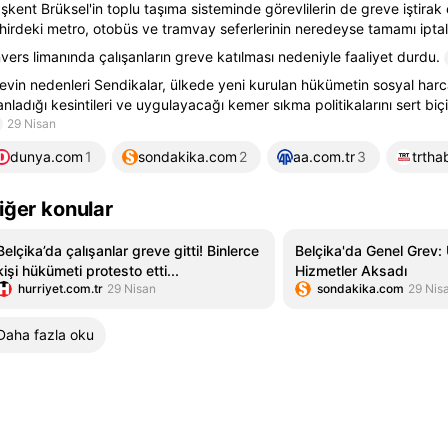
şkent Brüksel'in toplu taşıma sisteminde görevlilerin de greve iştirak
hirdeki metro, otobüs ve tramvay seferlerinin neredeyse tamamı iptal 
vers limanında çalışanların greve katılması nedeniyle faaliyet durdu.
evin nedenleri Sendikalar, ülkede yeni kurulan hükümetin sosyal ha
anladığı kesintileri ve uygulayacağı kemer sıkma politikalarını sert biç
29 Nisan
dunya.com
1
sondakika.com
2
aa.com.tr
3
trtha
iğer konular
Belçika’da çalışanlar greve gitti! Binlerce
Belçika'da Genel Grev:
kişi hükümeti protesto etti...
Hizmetler Aksadı
hurriyet.com.tr
29 Nisan
sondakika.com
29 Nis
Daha fazla oku