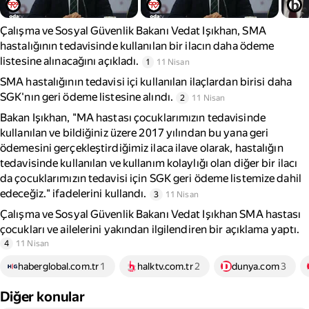
Çalışma ve Sosyal Güvenlik Bakanı Vedat Işıkhan, SMA
hastalığının tedavisinde kullanılan bir ilacın daha ödeme
listesine alınacağını açıkladı.
1
11 Nisan
SMA hastalığının tedavisi içi kullanılan ilaçlardan birisi daha
SGK'nın geri ödeme listesine alındı.
2
11 Nisan
Bakan Işıkhan, "MA hastası çocuklarımızın tedavisinde
kullanılan ve bildiğiniz üzere 2017 yılından bu yana geri
ödemesini gerçekleştirdiğimiz ilaca ilave olarak, hastalığın
tedavisinde kullanılan ve kullanım kolaylığı olan diğer bir ilacı
da çocuklarımızın tedavisi için SGK geri ödeme listemize dahil
edeceğiz." ifadelerini kullandı.
3
11 Nisan
Çalışma ve Sosyal Güvenlik Bakanı Vedat Işıkhan SMA hastası
çocukları ve ailelerini yakından ilgilendiren bir açıklama yaptı.
4
11 Nisan
haberglobal.com.tr
1
halktv.com.tr
2
dunya.com
3
Diğer konular