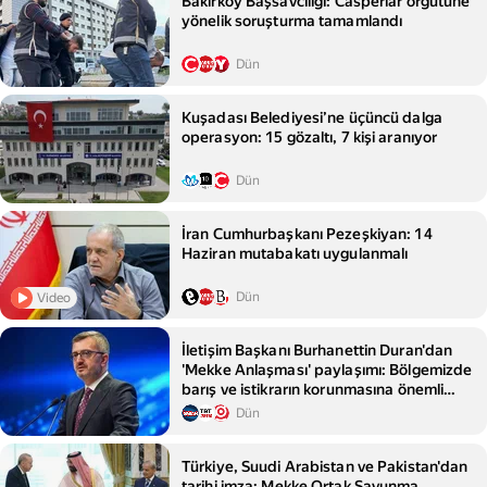
Bakırköy Başsavcılığı: Casperlar örgütüne
yönelik soruşturma tamamlandı
Dün
Kuşadası Belediyesi’ne üçüncü dalga
operasyon: 15 gözaltı, 7 kişi aranıyor
Dün
İran Cumhurbaşkanı Pezeşkiyan: 14
Haziran mutabakatı uygulanmalı
Dün
Video
İletişim Başkanı Burhanettin Duran'dan
'Mekke Anlaşması' paylaşımı: Bölgemizde
barış ve istikrarın korunmasına önemli
katkılar sağlayacak
Dün
Türkiye, Suudi Arabistan ve Pakistan'dan
tarihi imza: Mekke Ortak Savunma