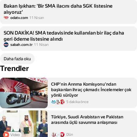
Bakan Işıkhan: 'Bir SMA ilacını daha SGK listesine
alıyoruz'
odatv.com
11 Nisan
SON DAKİKA! SMA tedavisinde kullanılan bir ilaç daha
geri ödeme listesine alındı
sabah.com.tr
11 Nisan
Daha fazla oku
Trendler
CHP’nin Arınma Komisyonu’ndan
başkanları ihraç çıkmadı: İncelemeler çok
yönlü sürüyor
5 dakika önce
Türkiye, Suudi Arabistan ve Pakistan
arasında üçlü savunma anlaşması
Dün
Video