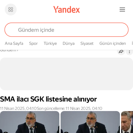
Ana Sayfa
Spor
Türkiye
Dünya
Siyaset
Günün içinden
Buradasın
Gündem
›
SMA ilacı SGK listesine alınıyor
11 Nisan 2025, 04:10
Son güncelleme: 11 Nisan 2025, 04:10