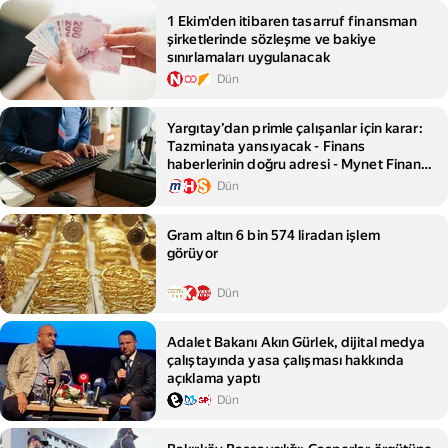
1 Ekim'den itibaren tasarruf finansman
şirketlerinde sözleşme ve bakiye
sınırlamaları uygulanacak
Dün
Yargıtay’dan primle çalışanlar için karar:
Tazminata yansıyacak - Finans
haberlerinin doğru adresi - Mynet Finans
Haber
Dün
Gram altın 6 bin 574 liradan işlem
görüyor
Dün
Adalet Bakanı Akın Gürlek, dijital medya
çalıştayında yasa çalışması hakkında
açıklama yaptı
Dün