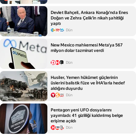
Devlet Bahçeli, Ankara Konağı'nda Enes
Doğan ve Zehra Çelik'in nikah şahitliği
yaptı
Dün
New Mexico mahkemesi Meta'ya 567
milyon dolar tazminat verdi
Dün
Husiler, Yemen hükümet güçlerinin
üslerini balistik füze ve İHA'larla hedef
aldığını duyurdu
Dün
Pentagon yeni UFO dosyalarını
yayımladı: 41 gizliliği kaldırılmış belge
erişime açıldı
Dün