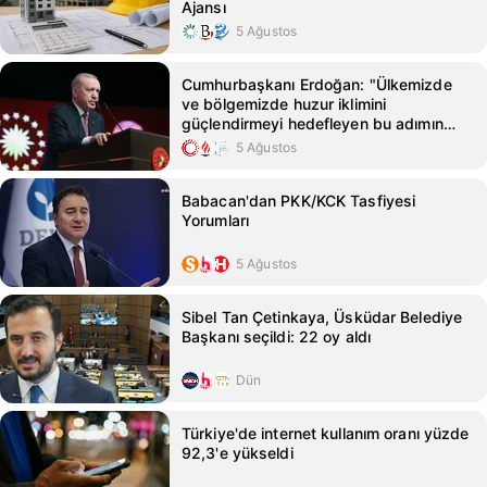
Ajansı
5 Ağustos
Cumhurbaşkanı Erdoğan: "Ülkemizde
ve bölgemizde huzur iklimini
güçlendirmeyi hedefleyen bu adımın
hayırlara vesile olmasını diliyorum"
5 Ağustos
Babacan'dan PKK/KCK Tasfiyesi
Yorumları
5 Ağustos
Sibel Tan Çetinkaya, Üsküdar Belediye
Başkanı seçildi: 22 oy aldı
Dün
Türkiye'de internet kullanım oranı yüzde
92,3'e yükseldi