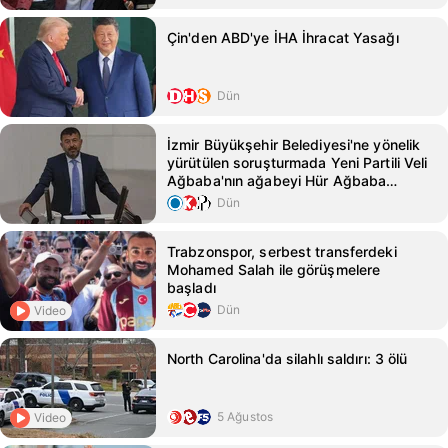
Çin'den ABD'ye İHA İhracat Yasağı
Dün
İzmir Büyükşehir Belediyesi'ne yönelik
yürütülen soruşturmada Yeni Partili Veli
Ağbaba'nın ağabeyi Hür Ağbaba
gözaltına alındı
Dün
Trabzonspor, serbest transferdeki
Mohamed Salah ile görüşmelere
başladı
Dün
Video
North Carolina'da silahlı saldırı: 3 ölü
5 Ağustos
Video