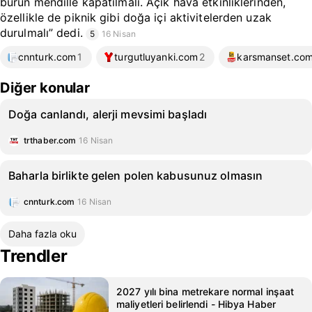
burun mendille kapatılmalı. Açık hava etkinliklerinden,
özellikle de piknik gibi doğa içi aktivitelerden uzak
durulmalı” dedi.
5
16 Nisan
cnnturk.com
1
turgutluyanki.com
2
karsmanset.co
Diğer konular
Doğa canlandı, alerji mevsimi başladı
trthaber.com
16 Nisan
Baharla birlikte gelen polen kabusunuz olmasın
cnnturk.com
16 Nisan
Daha fazla oku
Trendler
2027 yılı bina metrekare normal inşaat
maliyetleri belirlendi - Hibya Haber