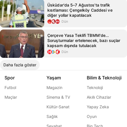
Üsküdar'da 5–7 Ağustos'ta trafik
kısıtlaması: Çengelköy Caddesi ve
diğer yollar kapatılacak
Dün
Çerçeve Yasa Teklifi TBMM'de...
Soruşturmalar ertelenecek, bazı suçlar
kapsam dışında tutulacak
Dün
Daha fazla göster
Spor
Yaşam
Bilim & Teknoloji
Futbol
Magazin
Teknoloji
Maçlar
Sinema & TV
Akıllı Cihazlar
Kültür-Sanat
Yapay Zeka
Sağlık
Oyun
Seyahat
Big Tech