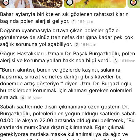
Bahar aylarıyla birlikte en sık gözlenen rahatsızlıkların
başında polen alerjisi geliyor.
1
16 Nisan
Doğanın uyanmasıyla ortaya çıkan polenler gözle
görülemese de sinüzitten nefes darlığına kadar pek çok
sağlık sorununa yol açabiliyor.
2
16 Nisan
Göğüs Hastalıkları Uzmanı Dr. Başak Burgazlıoğlu, polen
alerjisi ve korunma yolları hakkında bilgi verdi.
3
16 Nisan
“Burun akıntısı, burun ve gözlerde kaşıntı, sulanma,
hapşırma, sinüzit ve nefes darlığı gibi şikâyetler bu
dönemde artış gösteriyor” diyen Uzm. Dr. Burgazlıoğlu,
bu etkilerden korunmak için alınması gereken önlemleri
sıraladı.
4
16 Nisan
Sabah saatlerinde dışarı çıkmamaya özen gösterin Dr.
Burgazlıoğlu, polenlerin en yoğun olduğu saatlerin sabah
04.00 ile akşam 22.00 arasında olduğunu belirterek, “Bu
saatlerde mümkünse dışarı çıkılmamalı. Eğer çıkmak
gerekiyorsa mutlaka maske kullanılmalı ya da ağız ve