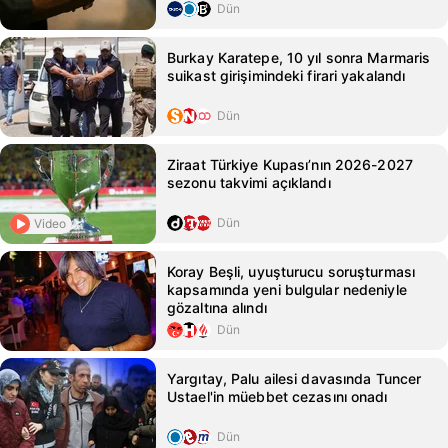
Dün
Burkay Karatepe, 10 yıl sonra Marmaris
suikast girişimindeki firari yakalandı
Dün
Ziraat Türkiye Kupası’nın 2026-2027
sezonu takvimi açıklandı
Dün
Video
Koray Beşli, uyuşturucu soruşturması
kapsamında yeni bulgular nedeniyle
gözaltına alındı
Dün
Yargıtay, Palu ailesi davasında Tuncer
Ustael'in müebbet cezasını onadı
Dün