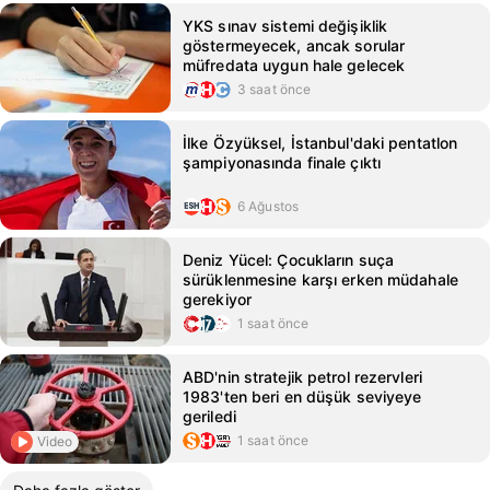
YKS sınav sistemi değişiklik
göstermeyecek, ancak sorular
müfredata uygun hale gelecek
3 saat önce
İlke Özyüksel, İstanbul'daki pentatlon
şampiyonasında finale çıktı
6 Ağustos
Deniz Yücel: Çocukların suça
sürüklenmesine karşı erken müdahale
gerekiyor
1 saat önce
ABD'nin stratejik petrol rezervleri
1983'ten beri en düşük seviyeye
geriledi
1 saat önce
Video