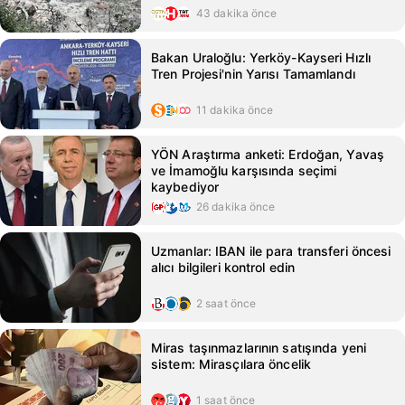
43 dakika önce
Bakan Uraloğlu: Yerköy-Kayseri Hızlı
Tren Projesi'nin Yarısı Tamamlandı
11 dakika önce
YÖN Araştırma anketi: Erdoğan, Yavaş
ve İmamoğlu karşısında seçimi
kaybediyor
26 dakika önce
Uzmanlar: IBAN ile para transferi öncesi
alıcı bilgileri kontrol edin
2 saat önce
Miras taşınmazlarının satışında yeni
sistem: Mirasçılara öncelik
1 saat önce