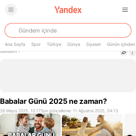
Ana Sayfa
Spor
Türkiye
Dünya
Siyaset
Günün içinden
Buradasın
Gündem
›
Babalar Günü 2025 ne zaman?
26 Mayıs 2025, 10:17
Son güncelleme: 11 Ağustos 2025, 04:13