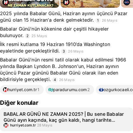
2025 yılında Babalar Günü, Haziran ayının üçüncü Pazar
günü olan 15 Haziran'a denk gelmektedir.
1
26 Mayıs
Babalar Günü'nün kökenine dair çeşitli hikayeler
bulunuyor.
2
25 Mayıs
İlk resmi kutlama 19 Haziran 1910’da Washington
eyaletinde gerçekleştirildi.
3
26 Mayıs
Babalar Günü'nün resmi tatil olarak kabul edilmesi 1966
yılında Başkan Lyndon B. Johnson'un, Haziran ayının
üçüncü Pazar gününü Babalar Günü olarak ilan eden
bildirisiyle gerçekleşti.
4
26 Mayıs
hurriyet.com.tr
1
paradurumu.com
2
ozgurkocaeli.c
Diğer konular
BABALAR GÜNÜ NE ZAMAN 2025? | Bu sene Babalar
Günü ayın kaçında, kaç gün kaldı, hangi tarihte
kutlanacak? Hediye alışverişi fikirleri... İşte Türkiye'de
hurriyet.com.tr
28 Mayıs
Babalar Günü tarihi!