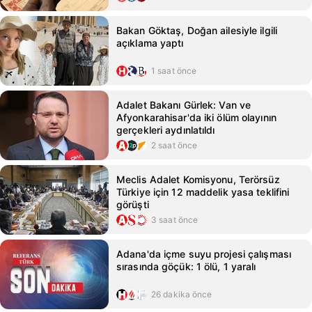
Bakan Göktaş, Doğan ailesiyle ilgili
açıklama yaptı
1 saat önce
Adalet Bakanı Gürlek: Van ve
Afyonkarahisar'da iki ölüm olayının
gerçekleri aydınlatıldı
2 saat önce
Meclis Adalet Komisyonu, Terörsüz
Türkiye için 12 maddelik yasa teklifini
görüşti
3 saat önce
Adana'da içme suyu projesi çalışması
sırasında göçük: 1 ölü, 1 yaralı
26 dakika önce