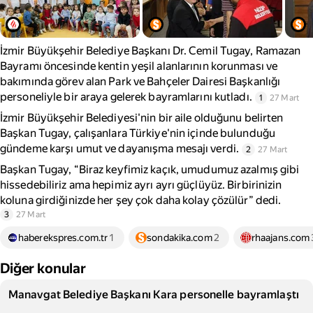
İzmir Büyükşehir Belediye Başkanı Dr. Cemil Tugay, Ramazan
Bayramı öncesinde kentin yeşil alanlarının korunması ve
bakımında görev alan Park ve Bahçeler Dairesi Başkanlığı
personeliyle bir araya gelerek bayramlarını kutladı.
1
27 Mart
İzmir Büyükşehir Belediyesi'nin bir aile olduğunu belirten
Başkan Tugay, çalışanlara Türkiye'nin içinde bulunduğu
gündeme karşı umut ve dayanışma mesajı verdi.
2
27 Mart
Başkan Tugay, “Biraz keyfimiz kaçık, umudumuz azalmış gibi
hissedebiliriz ama hepimiz ayrı ayrı güçlüyüz. Birbirinizin
koluna girdiğinizde her şey çok daha kolay çözülür” dedi.
3
27 Mart
haberekspres.com.tr
1
sondakika.com
2
rhaajans.com
Diğer konular
Manavgat Belediye Başkanı Kara personelle bayramlaştı