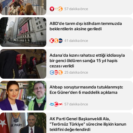
57 dakika önce
ABD’de tarım dışı istihdam temmuzda
beklentilerin aksine geriledi
41 dakika önce
Adana'da kızını rahatsız ettiği iddiasıyla
bir genci öldüren sanığa 15 yıl hapis
cezası verildi
25 dakika önce
Ahbap soruşturmasında tutuklanmıştı:
Ece Güner'den 6 maddelik açıklama
57 dakika önce
AK Parti Genel Başkanvekili Ala,
"Terörsüz Türkiye" sürecine ilişkin kanun
teklifini değerlendirdi