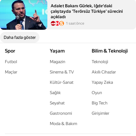
Adalet Bakanı Gürlek, Iğdır'daki
çalıştayda 'Terörsüz Türkiye' sürecini
açıkladı
1 saat önce
Daha fazla göster
Spor
Yaşam
Bilim & Teknoloji
Futbol
Magazin
Teknoloji
Maçlar
Sinema & TV
Akıllı Cihazlar
Kültür-Sanat
Yapay Zeka
Sağlık
Oyun
Seyahat
Big Tech
Gastronomi
Girişimler
Moda & Bakım