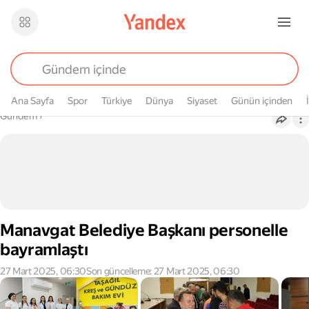
Ana Sayfa
Spor
Türkiye
Dünya
Siyaset
Günün içinden
Buradasın
Gündem
›
Manavgat Belediye Başkanı personelle
bayramlaştı
27 Mart 2025, 06:30
Son güncelleme: 27 Mart 2025, 06:30