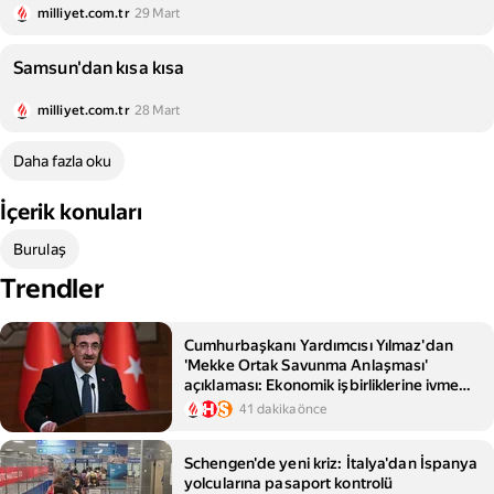
milliyet.com.tr
29 Mart
Samsun'dan kısa kısa
milliyet.com.tr
28 Mart
Daha fazla oku
İçerik konuları
Burulaş
Trendler
Cumhurbaşkanı Yardımcısı Yılmaz'dan
'Mekke Ortak Savunma Anlaşması'
açıklaması: Ekonomik işbirliklerine ivme
kazandırmasını bekliyoruz
41 dakika önce
Schengen'de yeni kriz: İtalya'dan İspanya
yolcularına pasaport kontrolü