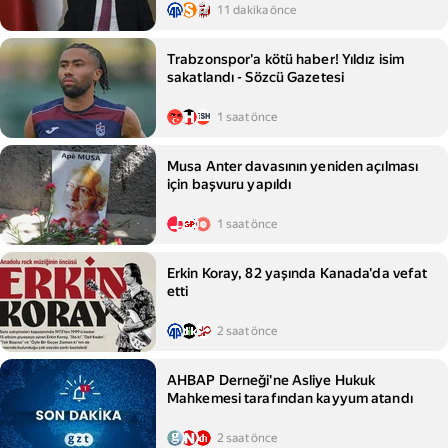
11 dakika önce
Trabzonspor'a kötü haber! Yıldız isim
sakatlandı - Sözcü Gazetesi
1 saat önce
Musa Anter davasının yeniden açılması
için başvuru yapıldı
1 saat önce
Erkin Koray, 82 yaşında Kanada'da vefat
etti
2 saat önce
AHBAP Derneği'ne Asliye Hukuk
Mahkemesi tarafından kayyum atandı
2 saat önce