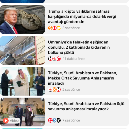
Trump'a kripto varlıklarını satması
karşılığında milyonlarca dolarlık vergi
avantajı gündemde
3 saat önce
Ümraniye'de felaketin eşiğinden
dönüldü: 2 katlı binadaki dairenin
balkonu çöktü
41 dakika önce
Türkiye, Suudi Arabistan ve Pakistan,
Mekke Ortak Savunma Anlaşması'nı
imzaladı
2 saat önce
Türkiye, Suudi Arabistan ve Pakistan üçlü
savunma anlaşması imzalayacak
7 saat önce
Video