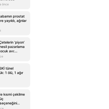
a önce
Babamın prostat
e yayıldı, ağrılar
s
telerin ‘piyon’
 nesil pazarlama
çocuk avı:
ölüme yolladılar
nce
Kİ tünel
k: 1 ölü, 1 ağır
'de kısmi çekilme
güç
seçeneğini
iddia edildi
nce