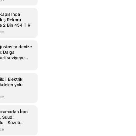
Kapısı’nda
ıkış Rekoru
de 2 Bin 454 TIR
nce
ustos'ta denize
ı: Dalga
keli seviyeye
ldi: Elektrik
kdelen yolu
nce
urumadan İran
, Suudi
du - Sözcü
nce