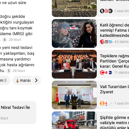
en ve uzun süre
1 saat ö
 doğru şekilde
ektiğini vurgulayan
Katil öğrenci de
, doğru tanı koymak
vermiş! Fatma 
tüleme (MRG) gibi
katledilmesinde 
.
4
28 Mart
42 dakik
 yeni nesil tedavi
i yaklaşımları, baş
Tepkilere rağ
ulmasına yardımcı
Parti’den ‘Çerç
ok hasta ağrılarını
karar: Genel Kur
tu.
5
28 Mart
diyecek
11 dakik
om
3
marasbugun.com.tr
4
karsmanset.com
5
Vali Turan'dan
Ziyaret
1 saat ö
 Nöral Tedavi İle
Şişli’de görme e
 Mart
valiziyle metro 
düştüğü anlar