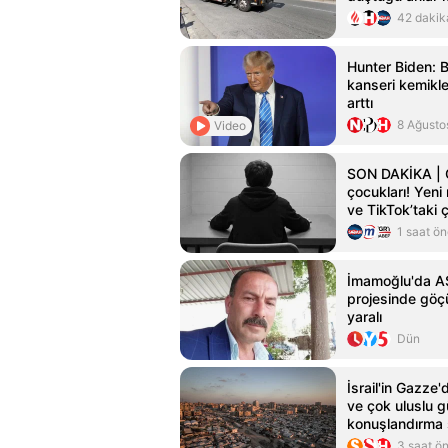
42 dakik
Hunter Biden: 
kanseri kemikler
arttı
8 Ağusto
Video
SON DAKİKA | Çe
çocukları! Yeni
ve TikTok’taki 
Kardeşim deyip 
1 saat ö
İmamoğlu'da AS
projesinde göçü
yaralı
Dün
İsrail'in Gazze
ve çok uluslu 
konuşlandırma 
değerlendirdiği 
3 saat ö