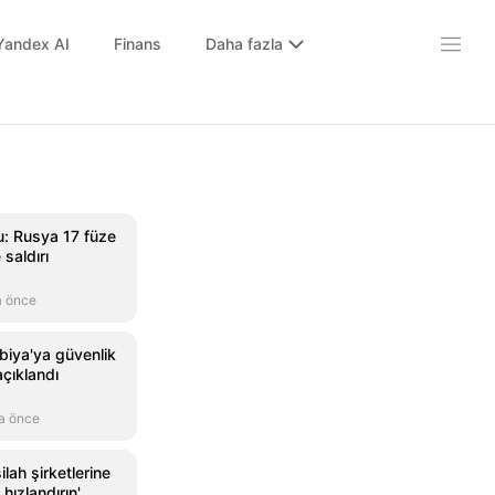
Yandex AI
Finans
Daha fazla
: Rusya 17 füze
saldırı
a önce
iya'ya güvenlik
açıklandı
a önce
lah şirketlerine
 hızlandırın'