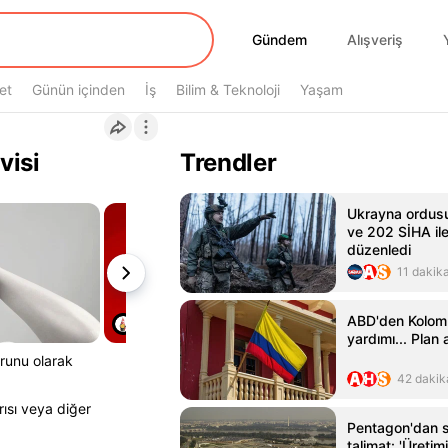
Gündem
Gündem
Alışveriş
et
Günün içinden
İş
Bilim & Teknoloji
Yaşam
visi
Trendler
Ukrayna ordusu
ve 202 SİHA ile 
düzenledi
11 dakik
ABD'den Kolomb
yardımı... Plan 
orunu olarak
42 dakik
rısı veya diğer
Pentagon'dan si
talimat: 'Üretimi