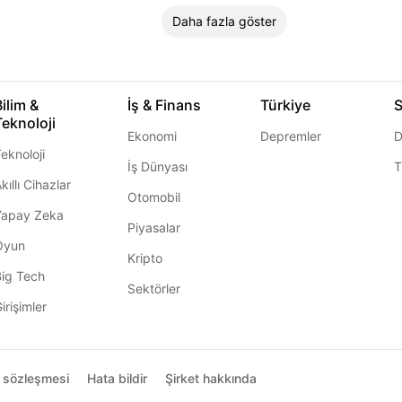
Daha fazla göster
Bilim &
İş & Finans
Türkiye
S
Teknoloji
Ekonomi
Depremler
D
eknoloji
İş Dünyası
T
kıllı Cihazlar
Otomobil
Yapay Zeka
Piyasalar
Oyun
Kripto
Big Tech
Sektörler
irişimler
ı sözleşmesi
Hata bildir
Şirket hakkında