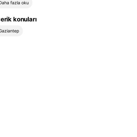
Daha fazla oku
çerik konuları
Gaziantep