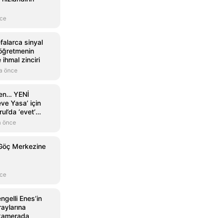
nce
falarca sinyal
öğretmenin
ihmal zinciri
a önce
men… YENİ
eve Yasa’ için
ul’da ‘evet’
a önce
 Göç Merkezine
nce
ngelli Enes’in
raylarına
 kamerada