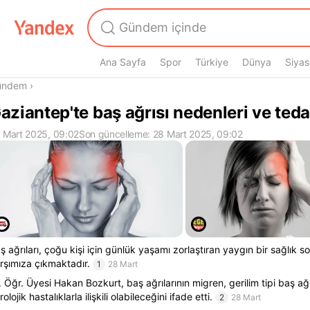
Ana Sayfa
Spor
Türkiye
Dünya
Siyas
radasın
ündem
›
aziantep'te baş ağrısı nedenleri ve teda
 Mart 2025, 09:02
Son güncelleme: 28 Mart 2025, 09:02
ş ağrıları, çoğu kişi için günlük yaşamı zorlaştıran yaygın bir sağlık s
rşımıza çıkmaktadır.
1
28 Mart
. Öğr. Üyesi Hakan Bozkurt, baş ağrılarının migren, gerilim tipi baş ağ
rolojik hastalıklarla ilişkili olabileceğini ifade etti.
2
28 Mart