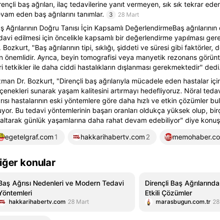
rençli baş ağrıları, ilaç tedavilerine yanıt vermeyen, sık sık tekrar ed
vam eden baş ağrılarını tanımlar.
3
28 Mart
ş Ağrılarının Doğru Tanısı İçin Kapsamlı DeğerlendirmeBaş ağrılarının
davi edilmesi için öncelikle kapsamlı bir değerlendirme yapılması ger
. Bozkurt, "Baş ağrılarının tipi, sıklığı, şiddeti ve süresi gibi faktörler
in önemlidir. Ayrıca, beyin tomografisi veya manyetik rezonans görün
eri tetkikler ile daha ciddi hastalıkların dışlanması gerekmektedir" dedi
man Dr. Bozkurt, "Dirençli baş ağrılarıyla mücadele eden hastalar için
çenekleri sunarak yaşam kalitesini artırmayı hedefliyoruz. Nöral tedav
rısı hastalarının eski yöntemlere göre daha hızlı ve etkin çözümler b
uyor. Bu tedavi yöntemlerinin başarı oranları oldukça yüksek olup, birç
altarak günlük yaşamlarına daha rahat devam edebiliyor" diye konuş
egetelgraf.com
1
hakkarihabertv.com
2
memohaber.c
iğer konular
Baş Ağrısı Nedenleri ve Modern Tedavi
Dirençli Baş Ağrılarında
Yöntemleri
Etkili Çözümler
hakkarihabertv.com
28 Mart
marasbugun.com.tr
28