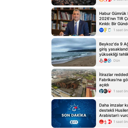
Habur Gümrük 
2026’nın TIR Ç
Kırıldı: Bir Gün
1 saat ö
Beykoz'da 9 Ağ
giriş yasakland
yüksekliği tehli
ulaştı
Dün
İtirazlar reddedi
Fabrikası'na gö
açıldı
1 saat ö
Daha imzalar k
destekli Husiler
Arabistan'ı vur
Gazetesi
1 saat ö