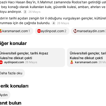
pazlı Hacı Hasan Bey’in, II.Mahmut zamanında Rodos’tan getirdiği ust
r bey konağı olarak kullanılan kule, güvenlik kulesi, ambarı, ahırları ve 
toyu andırıyor.
3
26 Mayıs
dın’ın tarihi açıdan zengin bir il olduğunu vurgulayan gençler, kültürel
runması için de çağrıda bulundu.
4
26 Mayıs
karsmanset.com
1
aydinpost.com
2
mansetaydin.com
iğer konular
Üniversiteli gençler, tarihi Arpaz
Üniversiteli gençler, tar
Kulesi’ne dikkat çekti
Kulesi’ne dikkat çekti
aydinpost.com
26 Mayıs
karsmanset.com
26 Ma
Daha fazla oku
çerik konuları
Aydın
anıt bulun