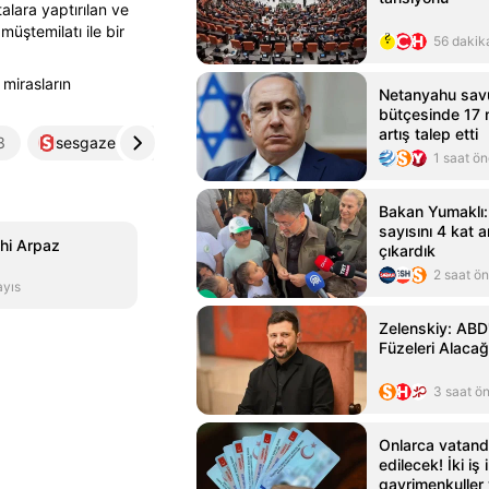
alara yaptırılan ve
müştemilatı ile bir
56 dakik
 mirasların
Netanyahu sa
bütçesinde 17 m
artış talep etti
3
sesgazetesi.com.tr
4
1 saat ö
Bakan Yumaklı: 
sayısını 4 kat a
ihi Arpaz
çıkardık
2 saat ö
yıs
Zelenskiy: ABD'
Füzeleri Alacağ
3 saat ö
Onlarca vatanda
edilecek! İki iş
gayrimenkuller v