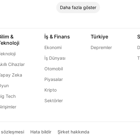
Daha fazla göster
Bilim &
İş & Finans
Türkiye
S
Teknoloji
Ekonomi
Depremler
D
eknoloji
İş Dünyası
T
kıllı Cihazlar
Otomobil
Yapay Zeka
Piyasalar
Oyun
Kripto
Big Tech
Sektörler
irişimler
ı sözleşmesi
Hata bildir
Şirket hakkında