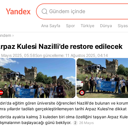
Ana Sayfa
Spor
Türkiye
Dünya
Siyas
radasın
ündem
›
rpaz Kulesi Nazilli'de restore edilecek
 Mayıs 2025, 05:58
Son güncelleme: 11 Ağustos 2025, 04:14
dın'da eğitim gören üniversite öğrencileri Nazilli'de bulunan ve korum
nra yıllardır tadilatı gerçekleştirilemeyen tarihi Arpaz Kulesi'ne dikkat 
dın’da ayakta kalmış 3 kuleden biri olma özelliğini taşıyan Arpaz Kule
lışmalarının başlayacağı günü bekliyor.
2
26 Mayıs