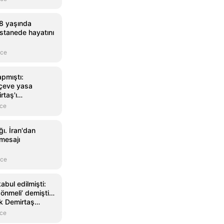
8 yaşında
astanede hayatını
nce
apmıştı:
rçeve yasa
rtaş'ı
?" sorusuna
nce
ı. İran'dan
 mesajı
nce
bul edilmişti:
dönmeli’ demişti…
ik Demirtaş
nce