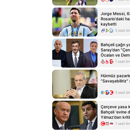
Jorge Messi, 6
Rosario'daki h
kaybetti
5 saat ö
Bahçeli çağrı y
Saray’dan "Çe
Öcalan ve Demi
kapsayacak mı
1 saat ö
yanıt
Hürmüz pazarlığ
"Savaşabiliriz"
2 saat ö
Çerçeve yasa ka
Bahçeli ‘evine 
Yılmaz’dan krit
açıklaması
1 saat ö