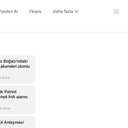
Yandex AI
Finans
Daha fazla
 Boğazı’ndaki
akereleri olumlu
a önce
ik Patriot
heli İHA alarmı
a önce
ke Anlaşması'