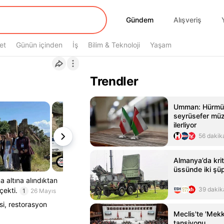
Gündem
Gündem
Alışveriş
et
Günün içinden
İş
Bilim & Teknoloji
Yaşam
Trendler
Umman: Hürmüz
seyrüsefer müz
ilerliyor
56 dakik
Almanya’da krit
üssünde iki şüp
a altına alındıktan
39 dakik
çekti.
1
26 Mayıs
si, restorasyon
Meclis'te 'Mek
tansiyonu