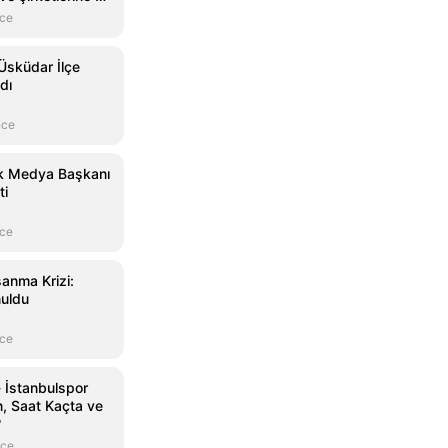
nce
Üsküdar İlçe
dı
nce
ik Medya Başkanı
ti
nce
anma Krizi:
nuldu
nce
 İstanbulspor
, Saat Kaçta ve
?
nce