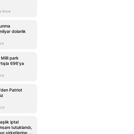
a önce
vunma
ilyar dolarlık
nce
Milli park
rtışla 696'ya
nce
den Patriot
ız
nce
şlık iptal
 insanı tutuklandı,
e şirketlerine el