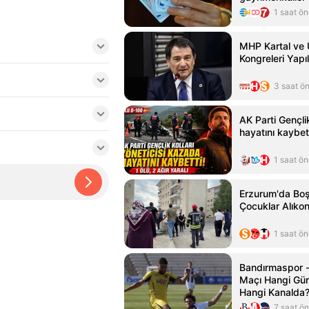
konuldu
1 saat ö
MHP Kartal ve 
Kongreleri Yapıl
3 saat ö
AK Parti Gençl
hayatını kaybet
1 saat ö
Erzurum'da Boş
Çocuklar Alıko
1 saat ö
Bandırmaspor -
Maçı Hangi Gün
Hangi Kanalda
7 saat ö