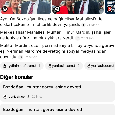
Aydın’ın Bozdoğan ilçesine bağlı Hisar Mahallesi’nde
dikkat çeken bir muhtarlık devri yaşandı.
1
21 Nisan
Merkez Hisar Mahallesi Muhtarı Timur Mardin, şahsi işleri
nedeniyle görevine bir aylık ara verdi.
2
22 Nisan
Muhtar Mardin, özel işleri nedeniyle bir ay boyuncu görevi
eşi Neriman Mardin'e devrettiğini sosyal medyasından
duyurdu.
3
22 Nisan
aydinhedef.com.tr
1
yeniasir.com.tr
2
yeniasir.com.t
Diğer konular
Bozdoğanlı muhtar görevi eşine devretti
yeniasir.com.tr
22 Nisan
Bozdoğanlı muhtar, görevi eşine devretti