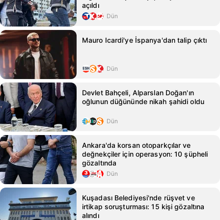
açıldı
Dün
Mauro Icardi'ye İspanya'dan talip çıktı
Dün
Devlet Bahçeli, Alparslan Doğan'ın
oğlunun düğününde nikah şahidi oldu
Dün
Ankara'da korsan otoparkçılar ve
değnekçiler için operasyon: 10 şüpheli
gözaltında
Dün
Kuşadası Belediyesi'nde rüşvet ve
irtikap soruşturması: 15 kişi gözaltına
alındı