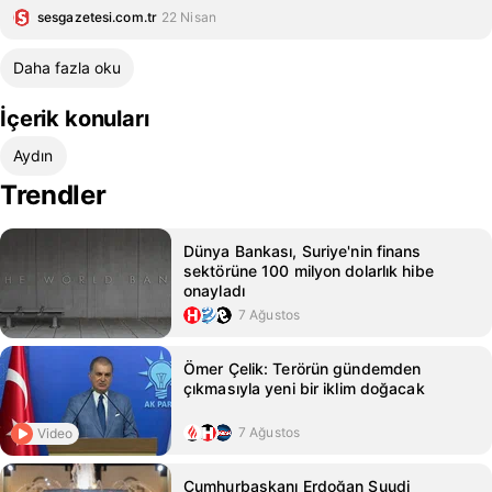
sesgazetesi.com.tr
22 Nisan
Daha fazla oku
İçerik konuları
Aydın
Trendler
Dünya Bankası, Suriye'nin finans
sektörüne 100 milyon dolarlık hibe
onayladı
7 Ağustos
Ömer Çelik: Terörün gündemden
çıkmasıyla yeni bir iklim doğacak
7 Ağustos
Video
Cumhurbaşkanı Erdoğan Suudi