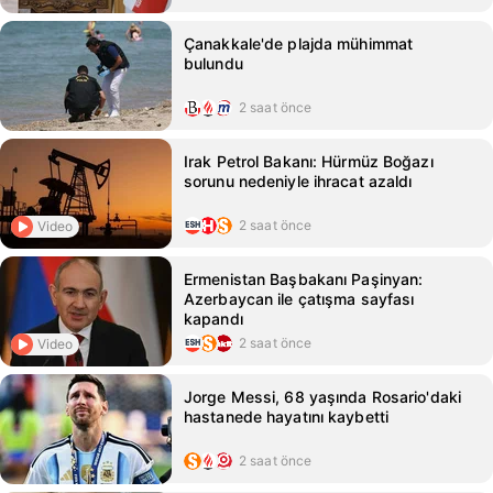
Çanakkale'de plajda mühimmat
bulundu
2 saat önce
Irak Petrol Bakanı: Hürmüz Boğazı
sorunu nedeniyle ihracat azaldı
2 saat önce
Video
Ermenistan Başbakanı Paşinyan:
Azerbaycan ile çatışma sayfası
kapandı
2 saat önce
Video
Jorge Messi, 68 yaşında Rosario'daki
hastanede hayatını kaybetti
2 saat önce