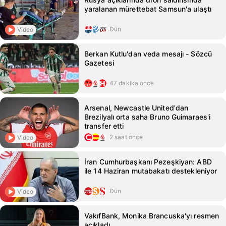
yaralanan mürettebat Samsun'a ulaştı
Dün
Video
Berkan Kutlu'dan veda mesajı - Sözcü
Gazetesi
47 dakika önce
Arsenal, Newcastle United'dan
Brezilyalı orta saha Bruno Guimaraes'i
transfer etti
2 saat önce
Video
İran Cumhurbaşkanı Pezeşkiyan: ABD
ile 14 Haziran mutabakatı destekleniyor
Dün
Video
VakıfBank, Monika Brancuska'yı resmen
açıkladı