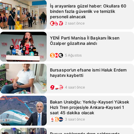
İş arayanlara güzel haber: Okullara 60
binden fazla güvenlik ve temizlik
personeli alınacak
2 saat önce
YENİ Parti Manisa İl Başkanı İlksen
Özalper gözaltına alındı
5 Ağustos
Bursaspor’un efsane ismi Haluk Erdem
hayatını kaybetti
4 saat önce
Bakan Uraloğlu: Yerköy-Kayseri Yüksek
Hızlı Tren projesiyle Ankara-Kayseri 1
saat 45 dakika olacak
3 saat önce
Rusya açıklarında dron saldırısında