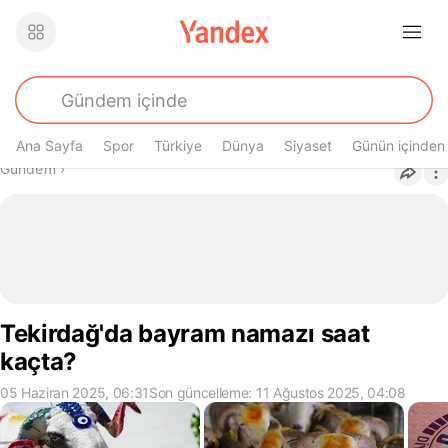
Ana Sayfa
Spor
Türkiye
Dünya
Siyaset
Günün içinden
Buradasın
Gündem
›
Tekirdağ'da bayram namazı saat
kaçta?
05 Haziran 2025, 06:31
Son güncelleme: 11 Ağustos 2025, 04:08