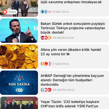
üçlü savunma anlaşması imzalayacak
6 saat önce
Video
Bakan Gürlek anket sonuçlarını paylaştı:
Terörsüz Türkiye projesine vatandaştan
büyük destek!
29 dakika önce
Altına yön veren ülkeden kritik hamle!
22 ay sonra bir ilk
2 saat önce
AHBAP Derneği'nin yönetimine kayyum
atandı: Derneğin tüm faaliyetleri
durduruldu
44 dakika önce
Yaşar Tüzün: '232 belediye başkanı
CHP'den istifa ederek YENİ Parti'ye