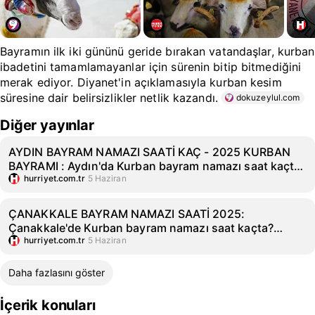
Bayramın ilk iki gününü geride bırakan vatandaşlar, kurban
ibadetini tamamlamayanlar için sürenin bitip bitmediğini
merak ediyor. Diyanet'in açıklamasıyla kurban kesim
süresine dair belirsizlikler netlik kazandı.
dokuzeylul.com
Diğer yayınlar
AYDIN BAYRAM NAMAZI SAATİ KAÇ - 2025 KURBAN
BAYRAMI : Aydın'da Kurban bayram namazı saat kaçta?
Diyanet Aydın Kurban Bayramı namaz saati
hurriyet.com.tr
5 Haziran
ÇANAKKALE BAYRAM NAMAZI SAATİ 2025:
Çanakkale'de Kurban bayram namazı saat kaçta?
Diyanet Çanakkale Kurban Bayramı namaz saati
hurriyet.com.tr
5 Haziran
Daha fazlasını göster
İçerik konuları