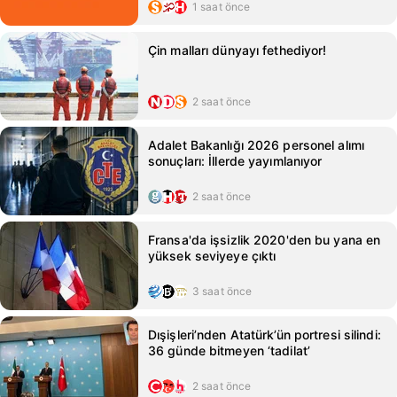
1 saat önce
Çin malları dünyayı fethediyor!
2 saat önce
Adalet Bakanlığı 2026 personel alımı
sonuçları: İllerde yayımlanıyor
2 saat önce
Fransa'da işsizlik 2020'den bu yana en
yüksek seviyeye çıktı
3 saat önce
Dışişleri’nden Atatürk’ün portresi silindi:
36 günde bitmeyen ‘tadilat’
2 saat önce