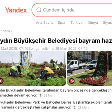
Ana Sayfa
Spor
Türkiye
Dünya
Siyas
radasın
ündem
›
ydın Büyükşehir Belediyesi bayram hazır
 Mart 2025, 07:46
Son güncelleme: 28 Mart 2025, 07:46
dın Büyükşehir Belediyesi tarafından bayram öncesinde gerçekleştiril
smeden devam ediyor.
1
28 Mart
yükşehir Belediyesi Park ve Bahçeler Dairesi Başkanlığı ekipleri taraf
r yanında gerçekleştirilen çalışmalar sürüyor.
2
28 Mart