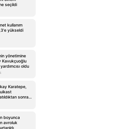
ne seçildi
rnet kullanım
,3'e yükseldi
nin yönetimine
ay Kavukçuoğlu
yardımcısı oldu
s
kay Karatepe,
uikast
tıldıktan sonra
ün boyunca
on avroluk
urtarıldı