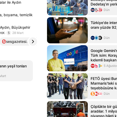
lar ile Aydın
Dedetaş'ın yeri
Dün
ma, boyama, temizlik
Türkiye'de inte
n Aydın, Büyükşehir
oranı yüzde 92
yor.
5
28 Mart
Dün
sesgazetesi.com.tr
4
mansetaydin.com
5
Google Gemini'
Türk isim: Kor
kıdemli başkan 
ın yeşil tonları
5 Ağusto
Mart
FETÖ üyesi Bur
Marmaris'teki s
teşebbüsüne ka
yakalandı
Dün
Çöplükte bir g
aradılar. 1 mily
piyango bileti k