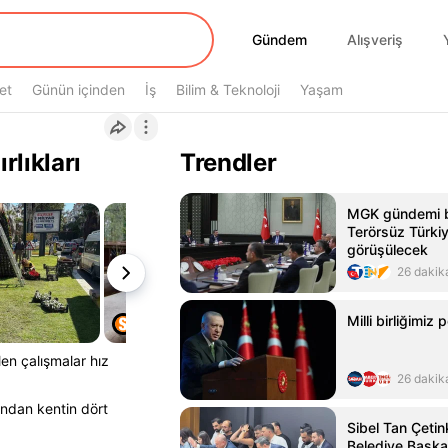
Gündem
Gündem
Alışveriş
et
Günün içinden
İş
Bilim & Teknoloji
Yaşam
lıkları
Trendler
MGK gündemi be
Terörsüz Türkiye
görüşülecek
26 dakik
Milli birliğimiz
en çalışmalar hız
26 dakik
ından kentin dört
Sibel Tan Çeti
Belediye Başka