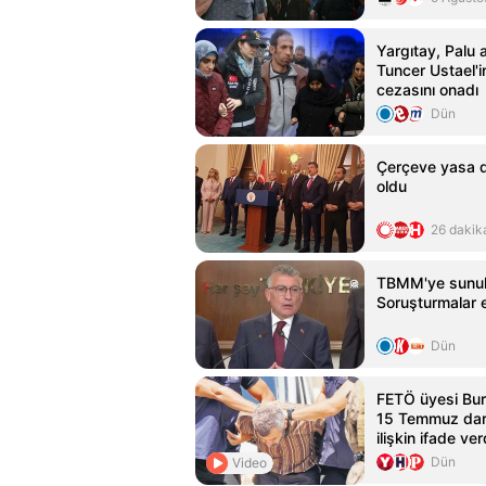
Yargıtay, Palu 
Tuncer Ustael'
cezasını onadı
Dün
Çerçeve yasa de
oldu
26 dakik
TBMM'ye sunula
Soruşturmalar 
Dün
FETÖ üyesi Bur
15 Temmuz darb
ilişkin ifade ver
Dün
Video