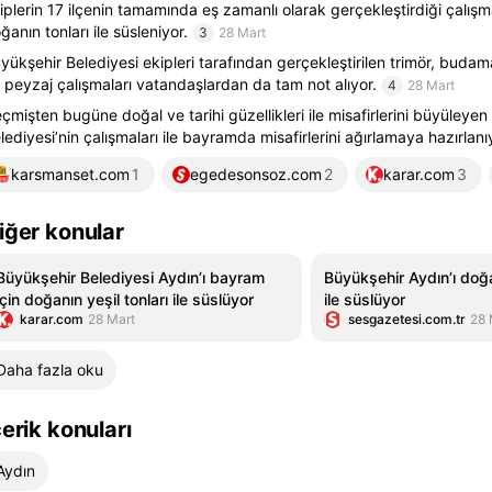
iplerin 17 ilçenin tamamında eş zamanlı olarak gerçekleştirdiği çalışma
ğanın tonları ile süsleniyor.
3
28 Mart
yükşehir Belediyesi ekipleri tarafından gerçekleştirilen trimör, buda
 peyzaj çalışmaları vatandaşlardan da tam not alıyor.
4
28 Mart
çmişten bugüne doğal ve tarihi güzellikleri ile misafirlerini büyüleye
lediyesi’nin çalışmaları ile bayramda misafirlerini ağırlamaya hazırlanı
karsmanset.com
1
egedesonsoz.com
2
karar.com
3
iğer konular
Büyükşehir Belediyesi Aydın’ı bayram
Büyükşehir Aydın’ı doğan
için doğanın yeşil tonları ile süslüyor
ile süslüyor
karar.com
28 Mart
sesgazetesi.com.tr
28 
Daha fazla oku
çerik konuları
Aydın