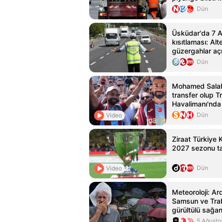
Dün
Üsküdar'da 7 Ağ
kısıtlaması: Alt
güzergahlar açı
Dün
Mohamed Salah
transfer olup 
Havalimanı'nda 
tarafından karş
Dün
Video
Ziraat Türkiye 
2027 sezonu ta
Dün
Video
Meteoroloji: Ar
Samsun ve Tra
gürültülü sağa
5 Ağusto