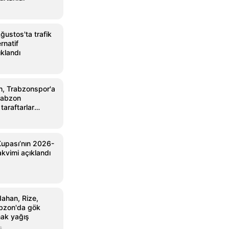
ustos'ta trafik
ernatif
klandı
, Trabzonspor'a
Trabzon
taraftarlar
ılandı
Kupası’nın 2026-
kvimi açıklandı
dahan, Rize,
bzon'da gök
nak yağış
s