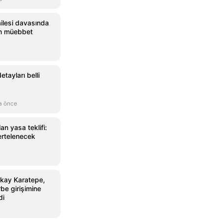
ailesi davasında
in müebbet
tayları belli
a önce
n yasa teklifi:
ertelenecek
kay Karatepe,
e girişimine
di