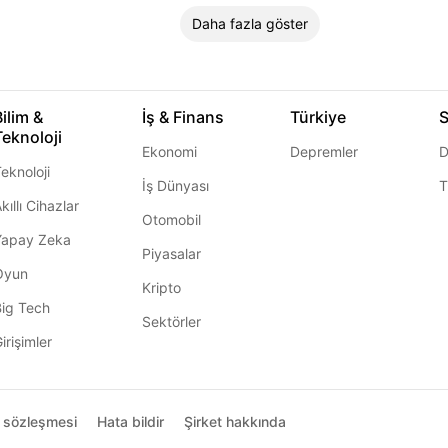
Daha fazla göster
Bilim &
İş & Finans
Türkiye
S
Teknoloji
Ekonomi
Depremler
D
eknoloji
İş Dünyası
T
kıllı Cihazlar
Otomobil
Yapay Zeka
Piyasalar
Oyun
Kripto
Big Tech
Sektörler
irişimler
ı sözleşmesi
Hata bildir
Şirket hakkında