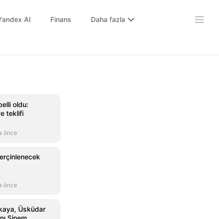
Yandex AI
Finans
Daha fazla
lli oldu:
 teklifi
a önce
 perçinlenecek
a önce
nkaya, Üsküdar
nı Sinem