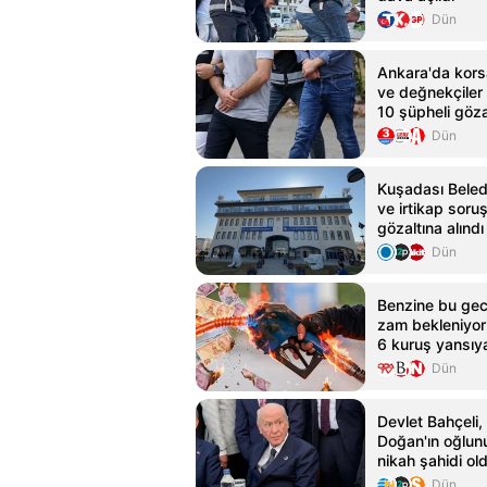
Dün
Ankara'da kors
ve değnekçiler 
10 şüpheli göza
Dün
Kuşadası Beled
ve irtikap soruş
gözaltına alındı
Dün
Benzine bu gec
zam bekleniyor
6 kuruş yansıy
Dün
Devlet Bahçeli,
Doğan'ın oğlu
nikah şahidi ol
Dün