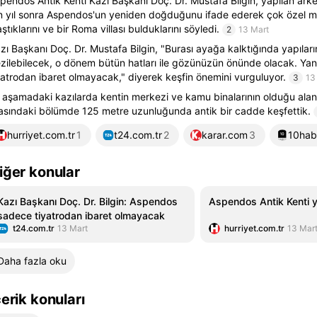
pendos Antik Kenti Kazı Başkanı Doç. Dr. Mustafa Bilgin, yapılan arkeo
n yıl sonra Aspendos'un yeniden doğduğunu ifade ederek çok özel m
aştıklarını ve bir Roma villası bulduklarını söyledi.
2
13 Mart
zı Başkanı Doç. Dr. Mustafa Bilgin, "Burası ayağa kalktığında yapıları
zilebilecek, o dönem bütün hatları ile gözünüzün önünde olacak. Y
yatrodan ibaret olmayacak," diyerek keşfin önemini vurguluyor.
3
13
k aşamadaki kazılarda kentin merkezi ve kamu binalarının olduğu alanl
asındaki bölümde 125 metre uzunluğunda antik bir cadde keşfettik.
hurriyet.com.tr
1
t24.com.tr
2
karar.com
3
10hab
iğer konular
Kazı Başkanı Doç. Dr. Bilgin: Aspendos
Aspendos Antik Kenti 
sadece tiyatrodan ibaret olmayacak
t24.com.tr
13 Mart
hurriyet.com.tr
13 Mar
Daha fazla oku
çerik konuları