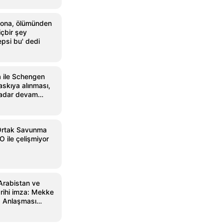
dona, ölümünden
içbir şey
psi bu' dedi
a ile Schengen
skıya alınması,
kadar devam
rtak Savunma
 ile çelişmiyor
Arabistan ve
arihi imza: Mekke
 Anlaşması