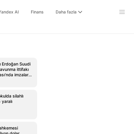
Yandex AI
Finans
Daha fazla
 Erdoğan Suudi
avunma ittifakı
sı'nda imzalar
kulda silahlı
5 yaralı
ahkemesi
lyon dolar