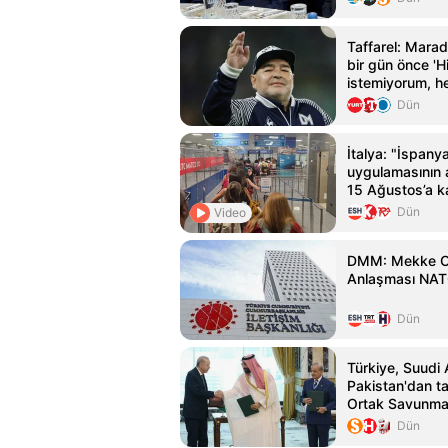
Taffarel: Mara
bir gün önce 'H
istemiyorum, he
Dün
İtalya: "İspany
uygulamasının a
15 Ağustos’a 
edecek"
Dün
Video
DMM: Mekke O
Anlaşması NATO
Dün
Türkiye, Suudi 
Pakistan'dan t
Ortak Savunma
yürürlükte
Dün