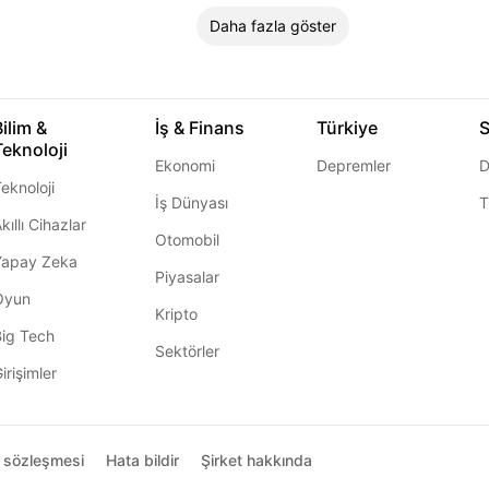
Daha fazla göster
Bilim &
İş & Finans
Türkiye
S
Teknoloji
Ekonomi
Depremler
D
eknoloji
İş Dünyası
T
kıllı Cihazlar
Otomobil
Yapay Zeka
Piyasalar
Oyun
Kripto
Big Tech
Sektörler
irişimler
ı sözleşmesi
Hata bildir
Şirket hakkında