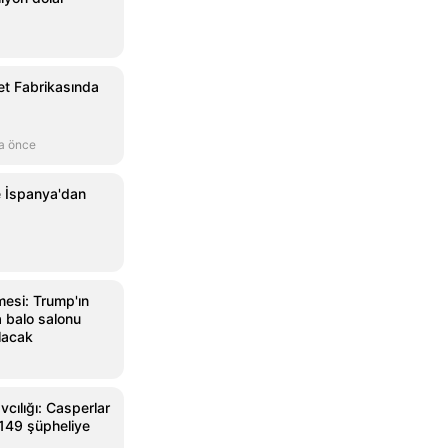
et Fabrikasında
a önce
e İspanya'dan
esi: Trump'ın
 balo salonu
lacak
cılığı: Casperlar
 149 şüpheliye