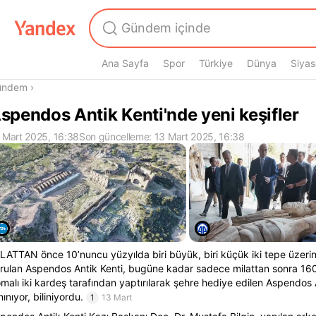
Ana Sayfa
Spor
Türkiye
Dünya
Siyas
radasın
ündem
›
spendos Antik Kenti'nde yeni keşifler
 Mart 2025, 16:38
Son güncelleme: 13 Mart 2025, 16:38
LATTAN önce 10’nuncu yüzyılda biri büyük, biri küçük iki tepe üzerin
rulan Aspendos Antik Kenti, bugüne kadar sadece milattan sonra 160
malı iki kardeş tarafından yaptırılarak şehre hediye edilen Aspendos A
nınıyor, biliniyordu.
1
13 Mart