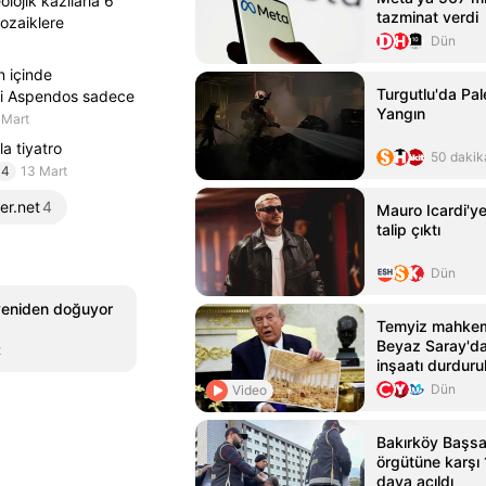
lojik kazılarla 6
tazminat verdi
ozaiklere
Dün
n içinde
Turgutlu'da Pal
ani Aspendos sadece
Yangın
 Mart
a tiyatro
50 dakik
4
13 Mart
er.net
4
Mauro Icardi'y
talip çıktı
Dün
yeniden doğuyor
Temyiz mahkem
Beyaz Saray'da
t
inşaatı durduru
Dün
Video
Bakırköy Başsav
örgütüne karşı
dava açıldı