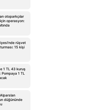
an otoparkçılar
için operasyon:
ltında
iyesi'nde rüşvet
turması: 15 kişi
e 1 TL 43 kuruş
: Pompaya 1 TL
acak
 Alparslan
nun düğününde
du