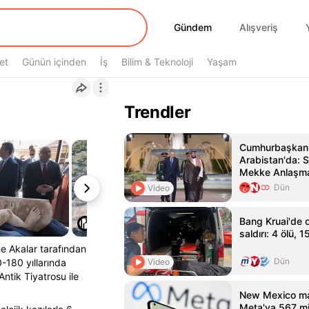
Gündem
Gündem
Alışveriş
et
Günün içinden
İş
Bilim & Teknoloji
Yaşam
Trendler
Cumhurbaşkanı
Arabistan'da: S
Mekke Anlaşma
atıldı!
Dün
Video
Bang Kruai'de o
saldırı: 4 ölü, 1
e Akalar tarafından
Dün
Video
-180 yıllarında
ntik Tiyatrosu ile
New Mexico m
Meta'ya 567 mi