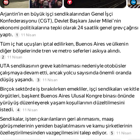
Arjantin'in en büyük işçi sendikalarından Genel İşçi
Konfederasyonu (CGT), Devlet Başkanı Javier Milei'nin
ekonomi politikalarına tepki olarak 24 saatlik genel grev çağrısı
yaptı.
1
11 Nisan
Tüm iç hat uçuşları iptal edilirken, Buenos Aires ve ülkenin
diğer bölgelerinde tren ve metro seferleri askıya alındı.
2
11 Nisan
UTA sendikasının greve katılmaması nedeniyle otobüsler
çalışmaya devam etti, ancak yolcu sayısında önemli oranda
düşüş yaşandı.
3
11 Nisan
Birçok sektörde iş bırakılırken emekliler, işçi sendikaları ve kitle
örgütleri, başkent Buenos Aires Ulusal Kongre binası önünde
yürüyüş düzenleyerek yaşam koşullarının düzeltilmesini
istedi.
4
11 Nisan
Sendikalar, işten çıkarılanların geri alınmasını, maaş
görüşmelerinin yeniden başlatılmasını ve kamu şirketlerinin
özelleştirilmesinden vazgeçilmesini talep ediyor.
5
11 Nisan