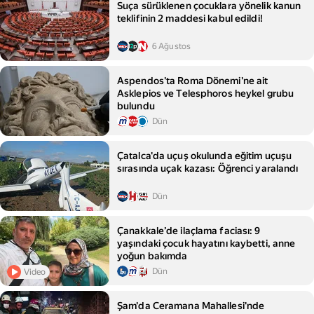
Suça sürüklenen çocuklara yönelik kanun
teklifinin 2 maddesi kabul edildi!
6 Ağustos
Aspendos'ta Roma Dönemi'ne ait
Asklepios ve Telesphoros heykel grubu
bulundu
Dün
Çatalca'da uçuş okulunda eğitim uçuşu
sırasında uçak kazası: Öğrenci yaralandı
Dün
Çanakkale’de ilaçlama faciası: 9
yaşındaki çocuk hayatını kaybetti, anne
yoğun bakımda
Dün
Video
Şam'da Ceramana Mahallesi'nde