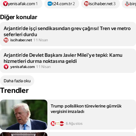
yenisafak.com
1
t24.com.tr
2
iscihaber.net
3
bir
Diğer konular
Arjantin'de işçi sendikasından grev çağrısı! Tren ve metro
seferleri durdu
iscihaber.net
11 Nisan
Arjantin'de Devlet Başkanı Javier Milei'ye tepki: Kamu
hizmetleri durma noktasına geldi
yenisafak.com
11 Nisan
Daha fazla oku
Trendler
Trump polisilikon türevlerine gümrük
vergisini imzaladı
6 Ağustos