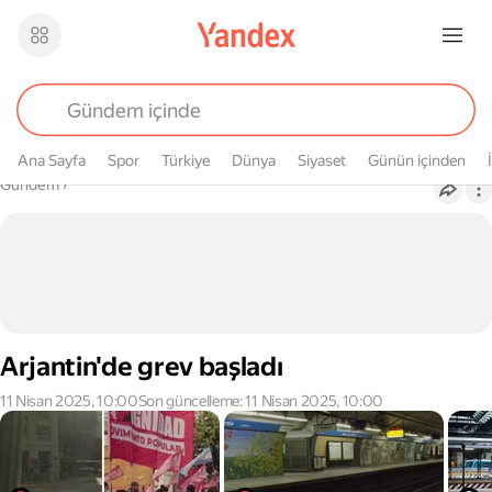
Ana Sayfa
Spor
Türkiye
Dünya
Siyaset
Günün içinden
Buradasın
Gündem
›
Arjantin'de grev başladı
11 Nisan 2025, 10:00
Son güncelleme: 11 Nisan 2025, 10:00