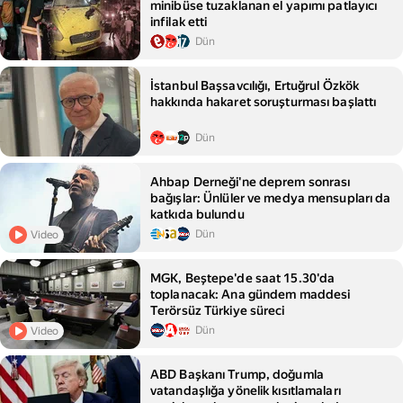
minibüse tuzaklanan el yapımı patlayıcı
infilak etti
Dün
İstanbul Başsavcılığı, Ertuğrul Özkök
hakkında hakaret soruşturması başlattı
Dün
Ahbap Derneği'ne deprem sonrası
bağışlar: Ünlüler ve medya mensupları da
katkıda bulundu
Dün
Video
MGK, Beştepe'de saat 15.30'da
toplanacak: Ana gündem maddesi
Terörsüz Türkiye süreci
Dün
Video
ABD Başkanı Trump, doğumla
vatandaşlığa yönelik kısıtlamaları