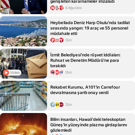
genişleten kararnameler imzaladı
6 Ağustos
Heybeliada Deniz Harp Okulu'nda tadilat
sırasında yangın: 19 araç ve 55 personel
müdahale etti
Dün
İzmit Belediyesi'nde rüşvet iddiaları:
Ruhsat ve Denetim Müdürü'ne para
bırakıldı
Dün
Video
Rekabet Kurumu, A101'in Carrefour
devralmasına şartlı onay verdi
Dün
Bilim insanları, Hawaii'deki teleskoptan
Güneş'in yüzeyinde plazma girdaplarını
gözlemledi