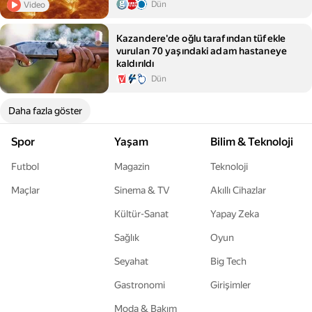
Dün
Video
Kazandere'de oğlu tarafından tüfekle
vurulan 70 yaşındaki adam hastaneye
kaldırıldı
Dün
Daha fazla göster
Spor
Yaşam
Bilim & Teknoloji
Futbol
Magazin
Teknoloji
Maçlar
Sinema & TV
Akıllı Cihazlar
Kültür-Sanat
Yapay Zeka
Sağlık
Oyun
Seyahat
Big Tech
Gastronomi
Girişimler
Moda & Bakım