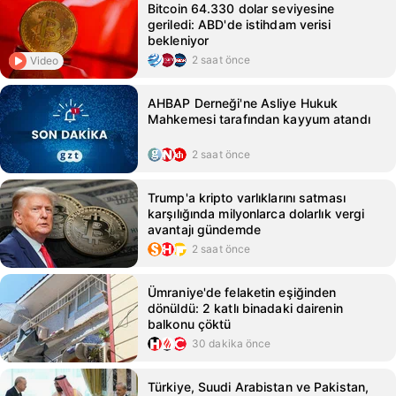
Bitcoin 64.330 dolar seviyesine
geriledi: ABD'de istihdam verisi
bekleniyor
2 saat önce
Video
AHBAP Derneği'ne Asliye Hukuk
Mahkemesi tarafından kayyum atandı
2 saat önce
Trump'a kripto varlıklarını satması
karşılığında milyonlarca dolarlık vergi
avantajı gündemde
2 saat önce
Ümraniye'de felaketin eşiğinden
dönüldü: 2 katlı binadaki dairenin
balkonu çöktü
30 dakika önce
Türkiye, Suudi Arabistan ve Pakistan,