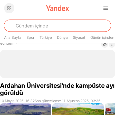
Ana Sayfa
Spor
Türkiye
Dünya
Siyaset
Günün içinden
Buradasın
Gündem
›
Ardahan Üniversitesi'nde kampüste ayı
görüldü
10 Mayıs 2025, 16:32
Son güncelleme: 11 Ağustos 2025, 03:36