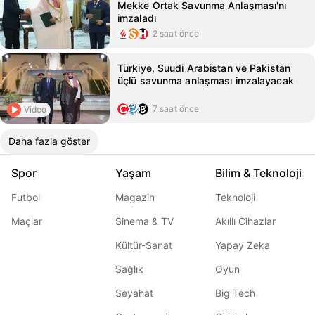
Mekke Ortak Savunma Anlaşması'nı
imzaladı
2 saat önce
Türkiye, Suudi Arabistan ve Pakistan
üçlü savunma anlaşması imzalayacak
7 saat önce
Video
Daha fazla göster
Spor
Yaşam
Bilim & Teknoloji
Futbol
Magazin
Teknoloji
Maçlar
Sinema & TV
Akıllı Cihazlar
Kültür-Sanat
Yapay Zeka
Sağlık
Oyun
Seyahat
Big Tech