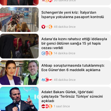
30 dakika önce
Schengen'de yeni kriz: İtalya'dan
İspanya yolcularına pasaport kontrolü
46 dakika önce
Adana'da kızını rahatsız ettiği iddiasıyla
bir genci öldüren sanığa 15 yıl hapis
cezası verildi
14 dakika önce
Ahbap soruşturmasında tutuklanmıştı:
Ece Güner'den 6 maddelik açıklama
46 dakika önce
Adalet Bakanı Gürlek, Iğdır'daki
çalıştayda 'Terörsüz Türkiye' sürecini
açıkladı
1 saat önce