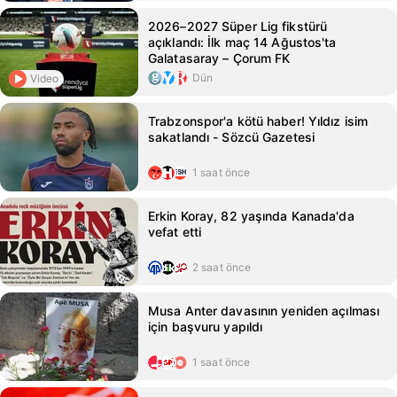
2026–2027 Süper Lig fikstürü
açıklandı: İlk maç 14 Ağustos'ta
Galatasaray – Çorum FK
Dün
Video
Trabzonspor'a kötü haber! Yıldız isim
sakatlandı - Sözcü Gazetesi
1 saat önce
Erkin Koray, 82 yaşında Kanada'da
vefat etti
2 saat önce
Musa Anter davasının yeniden açılması
için başvuru yapıldı
1 saat önce