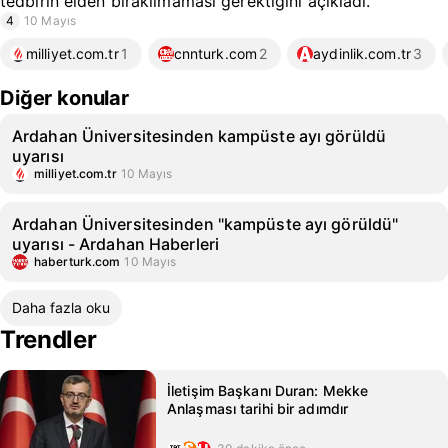
tedbirin elden bırakılmaması gerektiğini açıkladı.
4
10 Mayıs
milliyet.com.tr
1
cnnturk.com
2
aydinlik.com.tr
3
Diğer konular
Ardahan Üniversitesinden kampüste ayı görüldü
uyarısı
milliyet.com.tr
10 Mayıs
Ardahan Üniversitesinden "kampüste ayı görüldü"
uyarısı - Ardahan Haberleri
haberturk.com
10 Mayıs
Daha fazla oku
Trendler
İletişim Başkanı Duran: Mekke
Anlaşması tarihi bir adımdır