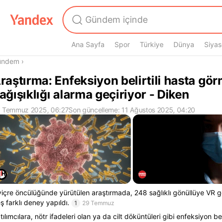
Ana Sayfa
Spor
Türkiye
Dünya
Siyas
radasın
ündem
›
raştırma: Enfeksiyon belirtili hasta gö
ağışıklığı alarma geçiriyor - Diken
 Temmuz 2025, 06:27
Son güncelleme: 11 Ağustos 2025, 04:20
viçre öncülüğünde yürütülen araştırmada, 248 sağlıklı gönüllüye VR gö
ş farklı deney yapıldı.
1
29 Temmuz
tılımcılara, nötr ifadeleri olan ya da cilt döküntüleri gibi enfeksiyon bel