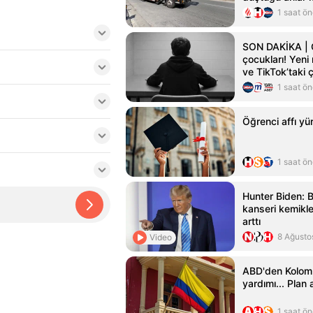
1 saat ö
SON DAKİKA | Çe
çocukları! Yeni
ve TikTok’taki 
Kardeşim deyip 
1 saat ö
Öğrenci affı yür
1 saat ö
Hunter Biden: 
kanseri kemikler
arttı
8 Ağusto
Video
ABD'den Kolomb
yardımı... Plan 
1 saat ö