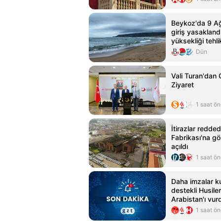
Beykoz'da 9 Ağ
giriş yasakland
yüksekliği tehli
ulaştı
Dün
Vali Turan'dan
Ziyaret
1 saat ö
İtirazlar reddedi
Fabrikası'na gö
açıldı
1 saat ö
Daha imzalar k
destekli Husiler
Arabistan'ı vur
Gazetesi
1 saat ö