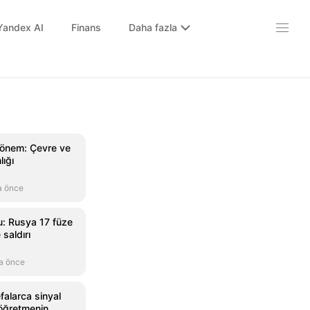
Yandex AI
Finans
Daha fazla
 dönem: Çevre ve
lığı
a önce
: Rusya 17 füze
saldırı
a önce
falarca sinyal
öğretmenin