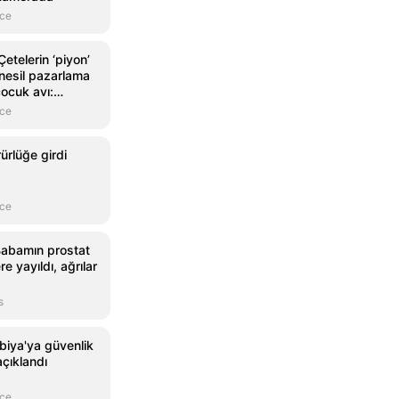
nce
telerin ‘piyon’
 nesil pazarlama
çocuk avı:
ölüme yolladılar
nce
ürlüğe girdi
nce
Babamın prostat
e yayıldı, ağrılar
s
iya'ya güvenlik
açıklandı
nce