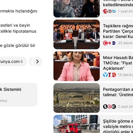
katledilmesinde 
ermekte hızlandığını
1 saat ö
estleri ve beyin
Tepkilere rağ
zellikle hipotalamus
Parti’den ‘Çerç
karar: Genel Kur
diyecek
35 dakik
e gözle görülür bir
Mısır Hasadı Ba
dunya.com
4
ekonomim.com
5
TMO’da: “Fiya
Açıklansın”
19 dakik
ık Sistemini
Pentagon'dan si
talimat: 'Üretimi
mmuz
2 saat ö
Şişli’de görme e
valiziyle metro 
düştüğü anlar