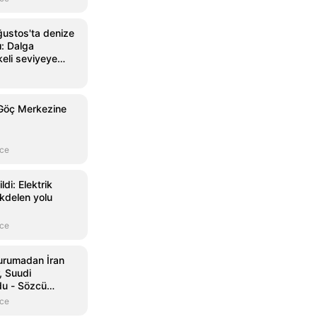
ustos'ta denize
ı: Dalga
keli seviyeye
 Göç Merkezine
nce
ldi: Elektrik
kdelen yolu
nce
urumadan İran
, Suudi
du - Sözcü
nce