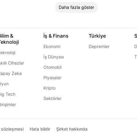
Daha fazla göster
Bilim &
İş & Finans
Türkiye
S
Teknoloji
Ekonomi
Depremler
D
eknoloji
İş Dünyası
T
kıllı Cihazlar
Otomobil
Yapay Zeka
Piyasalar
Oyun
Kripto
Big Tech
Sektörler
irişimler
ı sözleşmesi
Hata bildir
Şirket hakkında