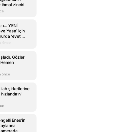
ihmal zinciri
nce
men… YENİ
eve Yasa’ için
ul’da ‘evet’
a önce
şladı, Gözler
t Hemen
a önce
lah şirketlerine
 hızlandırın'
nce
ngelli Enes’in
raylarına
 kamerada