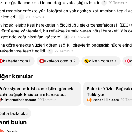
z fotoğraflarının kendilerine doğru yaklaştığı izletildi.
2
29 Temmuz
aştırmacılar enfekte yüz fotoğrafları yaklaştıkça katılımcıların tepki v
zlemledi.
3
29 Temmuz
yindeki elektriksel hareketlerin ölçüldüğü elektroensefalografi (EEG) t
rüntüleme yöntemleri, bu reflekse karşılık veren nöral hareketliliğin ö
lgesinde yoğunlaştığını gösterdi.
4
29 Temmuz
na göre enfekte yüzleri gören sağlıklı bireylerin bağışıklık hücrelerind
reketlenme tespit edildi.
5
29 Temmuz
haberler.com
1
aksiyon.com.tr
2
diken.com.tr
3
iğer konular
Enfeksiyon belirtisi olan kişileri görmek
Enfekte Yüzler Bağışıkl
dahi bağışıklık sistemini harekete
Tetikliyor
internethaber.com
29 Temmuz
sondakika.com
29 Te
geçiriyor
Daha fazla oku
anıt bulun
Yazeka