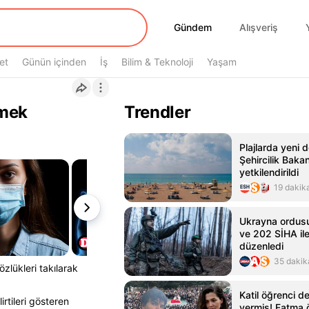
Gündem
Gündem
Alışveriş
et
Günün içinden
İş
Bilim & Teknoloji
Yaşam
rmek
Trendler
Plajlarda yeni
Şehircilik Bakan
yetkilendirildi
19 dakik
Ukrayna ordusu
ve 202 SİHA ile 
düzenledi
35 dakik
zlükleri takılarak
Katil öğrenci de
irtileri gösteren
vermiş! Fatma 