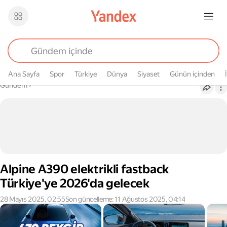
Ana Sayfa
Spor
Türkiye
Dünya
Siyaset
Günün içinden
Buradasın
Gündem
›
Alpine A390 elektrikli fastback
Türkiye'ye 2026'da gelecek
28 Mayıs 2025, 02:55
Son güncelleme: 11 Ağustos 2025, 04:14