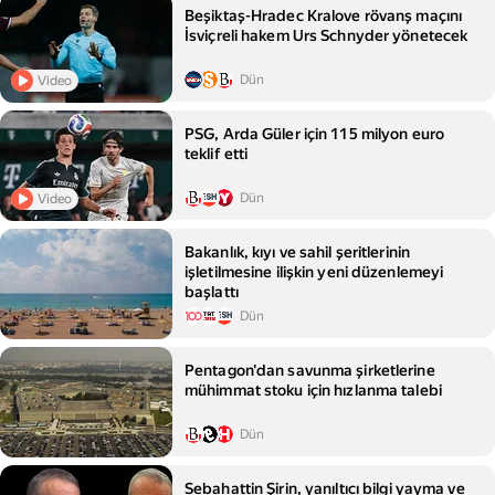
Beşiktaş-Hradec Kralove rövanş maçını
İsviçreli hakem Urs Schnyder yönetecek
Dün
Video
PSG, Arda Güler için 115 milyon euro
teklif etti
Dün
Video
Bakanlık, kıyı ve sahil şeritlerinin
işletilmesine ilişkin yeni düzenlemeyi
başlattı
Dün
Pentagon'dan savunma şirketlerine
mühimmat stoku için hızlanma talebi
Dün
Sebahattin Şirin, yanıltıcı bilgi yayma ve