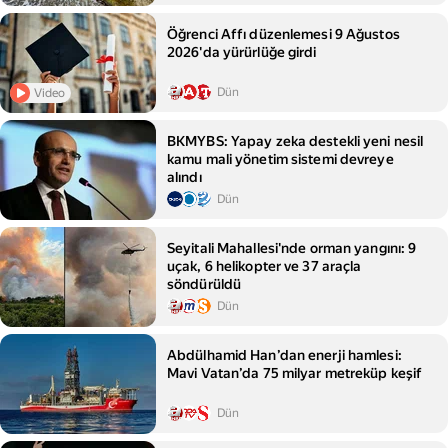
Öğrenci Affı düzenlemesi 9 Ağustos
2026'da yürürlüğe girdi
Dün
Video
BKMYBS: Yapay zeka destekli yeni nesil
kamu mali yönetim sistemi devreye
alındı
Dün
Seyitali Mahallesi'nde orman yangını: 9
uçak, 6 helikopter ve 37 araçla
söndürüldü
Dün
Abdülhamid Han’dan enerji hamlesi:
Mavi Vatan’da 75 milyar metreküp keşif
Dün