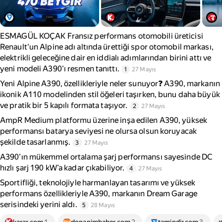
ESMAGÜL KOÇAK Fransız performans otomobili üreticisi
Renault'un Alpine adı altında ürettiği spor otomobil markası,
elektrikli geleceğine dair en iddialı adımlarından birini attı ve
yeni modeli A390'ı resmen tanıttı.
1
27 Mayıs
Yeni Alpine A390, özellikleriyle neler sunuyor❓ A390, markanın
ikonik A110 modelinden stil öğeleri taşırken, bunu daha büyük
ve pratik bir 5 kapılı formata taşıyor.
2
27 Mayıs
AmpR Medium platformu üzerine inşa edilen A390, yüksek
performansı batarya seviyesi ne olursa olsun koruyacak
şekilde tasarlanmış.
3
27 Mayıs
A390’ın mükemmel ortalama şarj performansı sayesinde DC
hızlı şarj 190 kW’a kadar çıkabiliyor.
4
27 Mayıs
Sportifliği, teknolojiyle harmanlayan tasarımı ve yüksek
performans özellikleriyle A390, markanın Dream Garage
serisindeki yerini aldı.
5
28 Mayıs