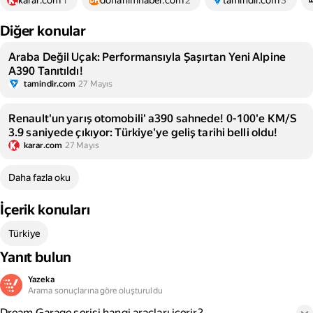
karar.com
1
donanimhaber.com
2
tamindir.com
3
Diğer konular
Araba Değil Uçak: Performansıyla Şaşırtan Yeni Alpine
A390 Tanıtıldı!
tamindir.com
27 Mayıs
Renault'un yarış otomobili' a390 sahnede! 0-100'e KM/S
3.9 saniyede çıkıyor: Türkiye'ye geliş tarihi belli oldu!
karar.com
27 Mayıs
Daha fazla oku
İçerik konuları
Türkiye
Yanıt bulun
Yazeka
Arama sonuçlarına göre oluşturuldu
Dream Garage serisi hangi araçları içerir?