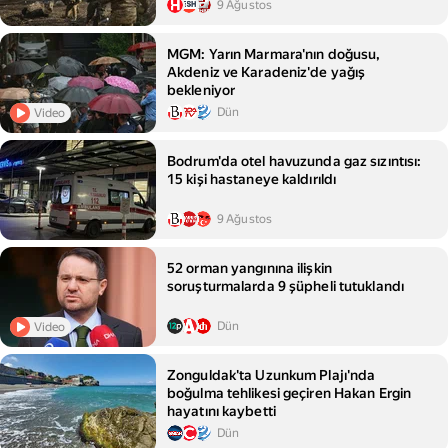
9 Ağustos
MGM: Yarın Marmara'nın doğusu,
Akdeniz ve Karadeniz'de yağış
bekleniyor
Dün
Video
Bodrum'da otel havuzunda gaz sızıntısı:
15 kişi hastaneye kaldırıldı
9 Ağustos
52 orman yangınına ilişkin
soruşturmalarda 9 şüpheli tutuklandı
Dün
Video
Zonguldak'ta Uzunkum Plajı'nda
boğulma tehlikesi geçiren Hakan Ergin
hayatını kaybetti
Dün