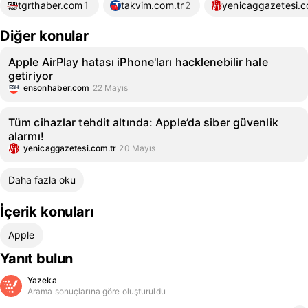
tgrthaber.com
1
takvim.com.tr
2
yenicaggazetesi.c
Diğer konular
Apple AirPlay hatası iPhone'ları hacklenebilir hale
getiriyor
ensonhaber.com
22 Mayıs
Tüm cihazlar tehdit altında: Apple’da siber güvenlik
alarmı!
yenicaggazetesi.com.tr
20 Mayıs
Daha fazla oku
İçerik konuları
Apple
Yanıt bulun
Yazeka
Arama sonuçlarına göre oluşturuldu