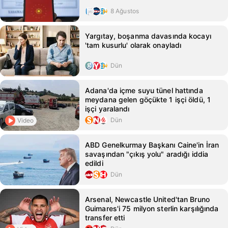
8 Ağustos
Yargıtay, boşanma davasında kocayı
'tam kusurlu' olarak onayladı
Dün
Adana'da içme suyu tünel hattında
meydana gelen göçükte 1 işçi öldü, 1
işçi yaralandı
Dün
Video
ABD Genelkurmay Başkanı Caine'in İran
savaşından "çıkış yolu" aradığı iddia
edildi
Dün
Arsenal, Newcastle United'tan Bruno
Guimares'i 75 milyon sterlin karşılığında
transfer etti