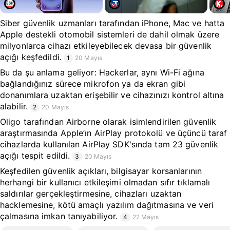
Siber güvenlik uzmanları tarafından iPhone, Mac ve hatta
Apple destekli otomobil sistemleri de dahil olmak üzere
milyonlarca cihazı etkileyebilecek devasa bir güvenlik
açığı keşfedildi.
1
20 Mayıs
Bu da şu anlama geliyor: Hackerlar, aynı Wi-Fi ağına
bağlandığınız sürece mikrofon ya da ekran gibi
donanımlara uzaktan erişebilir ve cihazınızı kontrol altına
alabilir.
2
20 Mayıs
Oligo tarafından Airborne olarak isimlendirilen güvenlik
araştırmasında Apple’ın AirPlay protokolü ve üçüncü taraf
cihazlarda kullanılan AirPlay SDK'sında tam 23 güvenlik
açığı tespit edildi.
3
20 Mayıs
Keşfedilen güvenlik açıkları, bilgisayar korsanlarının
herhangi bir kullanıcı etkileşimi olmadan sıfır tıklamalı
saldırılar gerçekleştirmesine, cihazları uzaktan
hacklemesine, kötü amaçlı yazılım dağıtmasına ve veri
çalmasına imkan tanıyabiliyor.
4
22 Mayıs