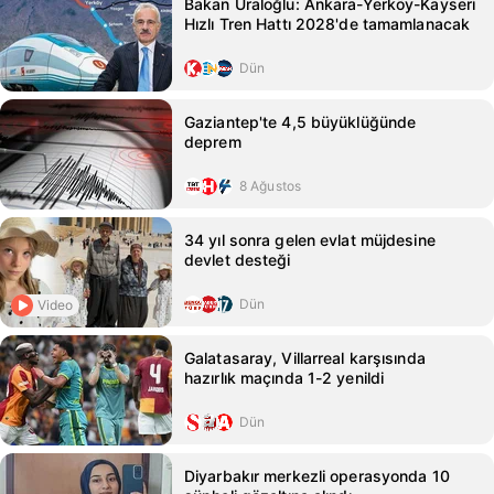
Bakan Uraloğlu: Ankara-Yerköy-Kayseri
Hızlı Tren Hattı 2028'de tamamlanacak
Dün
Gaziantep'te 4,5 büyüklüğünde
deprem
8 Ağustos
34 yıl sonra gelen evlat müjdesine
devlet desteği
Dün
Video
Galatasaray, Villarreal karşısında
hazırlık maçında 1-2 yenildi
Dün
Diyarbakır merkezli operasyonda 10