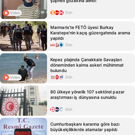
şüpheli gözaltına alındı
Dün
Video
Marmaris'te FETÖ üyesi Burkay
Karatepe'nin kaçış güzergahında arama
yapıldı
Dün
Kepez plajında Çanakkale Savaşları
döneminden kalma askeri mühimmat
bulundu
Dün
Video
80 ülkeye yönelik 107 sektörel pazar
araştırması iş dünyasına sunuldu
Dün
Cumhurbaşkanı kararına göre bazı
büyükelçiliklerde atamalar yapıldı