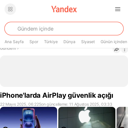
Ana Sayfa
Spor
Türkiye
Dünya
Siyaset
Günün içinden
Buradasın
Gündem
›
iPhone'larda AirPlay güvenlik açığı
22 Mayıs 2025, 06:22
Son güncelleme: 11 Ağustos 2025, 03:33