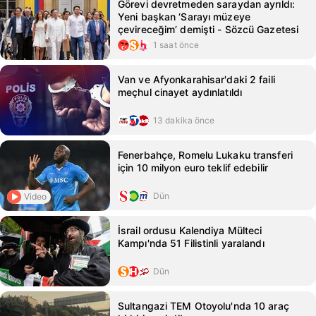
Görevi devretmeden saraydan ayrıldı:
Yeni başkan ‘Sarayı müzeye
çevireceğim’ demişti - Sözcü Gazetesi
1 saat önce
Van ve Afyonkarahisar'daki 2 faili
meçhul cinayet aydınlatıldı
13 dakika önce
Fenerbahçe, Romelu Lukaku transferi
için 10 milyon euro teklif edebilir
Dün
Video
İsrail ordusu Kalendiya Mülteci
Kampı'nda 51 Filistinli yaralandı
Dün
Sultangazi TEM Otoyolu'nda 10 araç