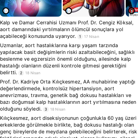
Kalp ve Damar Cerrahisi Uzmanı Prof. Dr. Cengiz Köksal,
aort damarındaki yırtılmaların ölümcül sonuçlara yol
açabileceği konusunda uyarıyor.
1
17 Nisan
Uzmanlar, aort hastalıklarına karşı yaşam tarzında
yapılacak basit değişimlerin riski azaltabileceğini, sağlıklı
beslenme ve egzersizin önemli olduğunu, ailesinde kalp
hastalığı olanların düzenli kontrole gitmesi gerektiğini
belirtti.
2
18 Nisan
Prof. Dr. Kadriye Orta Kılıçkesmez, AA muhabirine yaptığı
değerlendirmede, kontrolsüz hipertansiyon, aort
anevrizması, travma, genetik bağ dokusu hastalıkları ve
bazı doğumsal kalp hastalıklarının aort yırtılmasına neden
olduğunu söyledi.
3
18 Nisan
Kılıçkesmez, aort diseksiyonunun çoğunlukla 60 yaş üzeri
erkeklerde görülmekle birlikte, bağ dokusu hastalığı olan
genç bireylerde de meydana gelebileceğini belirterek, risk