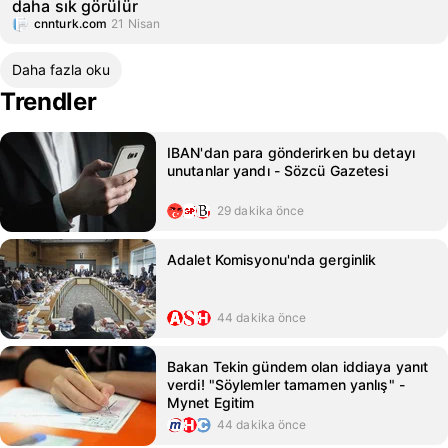
daha sık görülür
cnnturk.com
21 Nisan
Daha fazla oku
Trendler
IBAN'dan para gönderirken bu detayı
unutanlar yandı - Sözcü Gazetesi
29 dakika önce
Adalet Komisyonu'nda gerginlik
44 dakika önce
Bakan Tekin gündem olan iddiaya yanıt
verdi! "Söylemler tamamen yanlış" -
Mynet Egitim
44 dakika önce