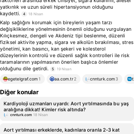
faktörleri arasında erkek cinsiyet, sigara kullanımı, ailesel
yatkınlık ve uzun süreli hipertansiyonun olduğunu
kaydetti.
4
18 Nisan
Kalp sağlığını korumak için bireylerin yaşam tarzı
değişikliklerine yönelmesinin önemli olduğunu vurgulayan
Kılıçkesmez, dengeli ve Akdeniz tipi beslenme, düzenli
fiziksel aktivite yapma, sigara ve alkolün bırakılması, stres
yönetimi, kan basıncı, kan şekeri ve kolesterol
düzeylerinin kontrolü ve düzenli sağlık kontrolleri ile risk
taramalarının yapılmasının önerilen başlıca önlemler
olduğunu dile getirdi.
5
19 Nisan
egetelgraf.com
1
aa.com.tr
2
cnnturk.com
3
Diğer konular
Kardiyoloji uzmanları uyardı: Aort yırtılmasında bu yaş
aralığına dikkat! Kimler risk altında?
cnnturk.com
18 Nisan
Aort yırtılması erkeklerde, kadınlara oranla 2-3 kat