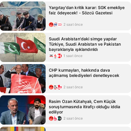
Yargıtay'dan kritik karar: SGK emekliye
faiz ödeyecek! - Sözcü Gazetesi
2 saat önce
Suudi Arabistan'daki simge yapılar
Türkiye, Suudi Arabistan ve Pakistan
bayraklarıyla ışıklandırıldı
1 saat önce
CHP kurmayları, hakkında dava
açılmamış belediyeleri denetleyecek
2 saat önce
Rasim Ozan Kütahyalı, Cem Küçük
soruşturmasında itirafçı olduğu iddia
ediliyor
2 saat önce