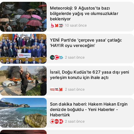
Meteoroloji: 9 Ağustos'ta bazı
bölgelerde yağış ve olumsuzluklar
bekleniyor
10 saat önce
YENİ Parti'de 'çerçeve yasa' çatlağı:
'HAYIR oyu vereceğim'
2 saat önce
İsrail, Doğu Kudüs’te 627 yasa dışı yeni
yerleşim konutu için ihale açtı
2 saat önce
Son dakika haberi: Hakem Hakan Ergin
denizde boğuldu - Yeni Haberler -
Habertürk
2 saat önce