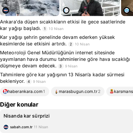
Ankara'da düşen sıcaklıkların etkisi ile gece saatlerinde
kar yağışı başladı.
1
10 Nisan
Kar yağışı şehrin genelinde devam ederken yüksek
kesimlerde ise etkisini artırdı.
2
10 Nisan
Meteoroloji Genel Müdürlüğünün internet sitesinde
yayımlanan hava durumu tahminlerine göre hava sıcaklığı
düşmeye devam edecek.
3
9 Nisan
Tahminlere göre kar yağışının 13 Nisan’a kadar sürmesi
bekleniyor.
4
9 Nisan
haberankara.com
1
marasbugun.com.tr
2
karsmans
Diğer konular
Nisanda kar sürprizi
sabah.com.tr
11 Nisan