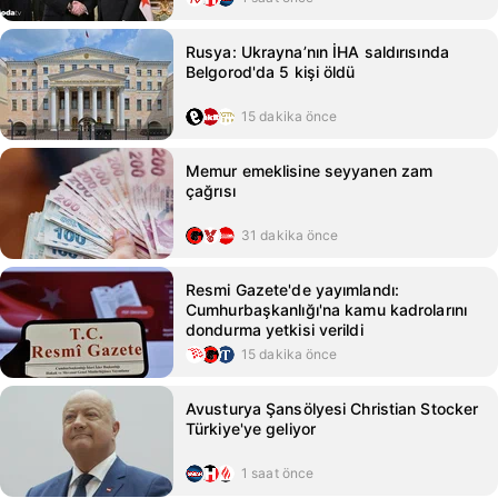
Rusya: Ukrayna’nın İHA saldırısında
Belgorod'da 5 kişi öldü
15 dakika önce
Memur emeklisine seyyanen zam
çağrısı
31 dakika önce
Resmi Gazete'de yayımlandı:
Cumhurbaşkanlığı'na kamu kadrolarını
dondurma yetkisi verildi
15 dakika önce
Avusturya Şansölyesi Christian Stocker
Türkiye'ye geliyor
1 saat önce