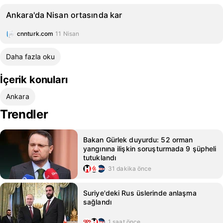
Ankara'da Nisan ortasında kar
cnnturk.com
11 Nisan
Daha fazla oku
İçerik konuları
Ankara
Trendler
Bakan Gürlek duyurdu: 52 orman
yangınına ilişkin soruşturmada 9 şüpheli
tutuklandı
31 dakika önce
Suriye'deki Rus üslerinde anlaşma
sağlandı
1 saat önce