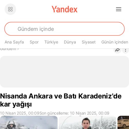
Ana Sayfa
Spor
Türkiye
Dünya
Siyaset
Günün içinden
Buradasın
Gündem
›
Nisanda Ankara ve Batı Karadeniz'de
kar yağışı
10 Nisan 2025, 00:09
Son güncelleme: 10 Nisan 2025, 00:09