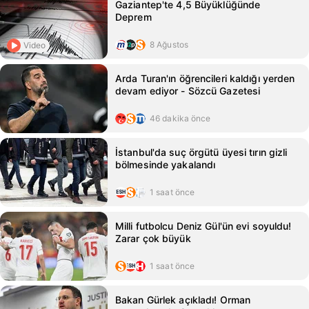
Gaziantep'te 4,5 Büyüklüğünde
Deprem
8 Ağustos
Video
Arda Turan'ın öğrencileri kaldığı yerden
devam ediyor - Sözcü Gazetesi
46 dakika önce
İstanbul'da suç örgütü üyesi tırın gizli
bölmesinde yakalandı
1 saat önce
Milli futbolcu Deniz Gül'ün evi soyuldu!
Zarar çok büyük
1 saat önce
Bakan Gürlek açıkladı! Orman