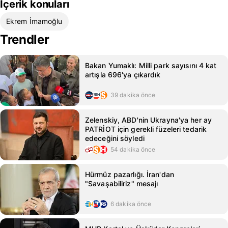
İçerik konuları
Ekrem İmamoğlu
Trendler
Bakan Yumaklı: Milli park sayısını 4 kat
artışla 696'ya çıkardık
39 dakika önce
Zelenskiy, ABD'nin Ukrayna'ya her ay
PATRİOT için gerekli füzeleri tedarik
edeceğini söyledi
54 dakika önce
Hürmüz pazarlığı. İran'dan
"Savaşabiliriz" mesajı
6 dakika önce