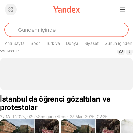
Ana Sayfa
Spor
Türkiye
Dünya
Siyaset
Günün içinden
Buradasın
Gündem
›
İstanbul'da öğrenci gözaltıları ve
protestolar
27 Mart 2025, 02:25
Son güncelleme: 27 Mart 2025, 02:25