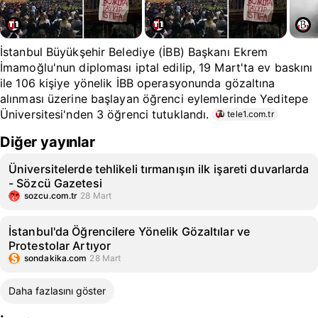
İstanbul Büyükşehir Belediye (İBB) Başkanı Ekrem
İmamoğlu'nun diploması iptal edilip, 19 Mart'ta ev baskını
ile 106 kişiye yönelik İBB operasyonunda gözaltına
alınması üzerine başlayan öğrenci eylemlerinde Yeditepe
Üniversitesi'nden 3 öğrenci tutuklandı.
tele1.com.tr
Diğer yayınlar
Üniversitelerde tehlikeli tırmanışın ilk işareti duvarlarda
- Sözcü Gazetesi
sozcu.com.tr
28 Mart
İstanbul'da Öğrencilere Yönelik Gözaltılar ve
Protestolar Artıyor
sondakika.com
28 Mart
Daha fazlasını göster