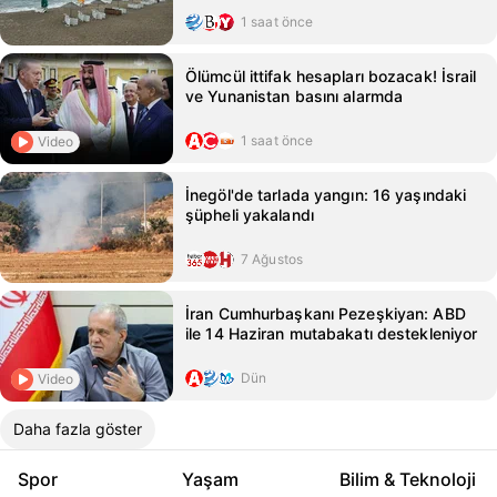
1 saat önce
Ölümcül ittifak hesapları bozacak! İsrail
ve Yunanistan basını alarmda
1 saat önce
Video
İnegöl'de tarlada yangın: 16 yaşındaki
şüpheli yakalandı
7 Ağustos
İran Cumhurbaşkanı Pezeşkiyan: ABD
ile 14 Haziran mutabakatı destekleniyor
Dün
Video
Daha fazla göster
Spor
Yaşam
Bilim & Teknoloji