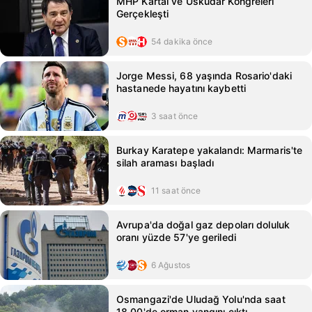
MHP Kartal ve Üsküdar Kongreleri
Gerçekleşti
54 dakika önce
Jorge Messi, 68 yaşında Rosario'daki
hastanede hayatını kaybetti
3 saat önce
Burkay Karatepe yakalandı: Marmaris'te
silah araması başladı
11 saat önce
Avrupa'da doğal gaz depoları doluluk
oranı yüzde 57'ye geriledi
6 Ağustos
Osmangazi'de Uludağ Yolu'nda saat
18.00'de orman yangını çıktı