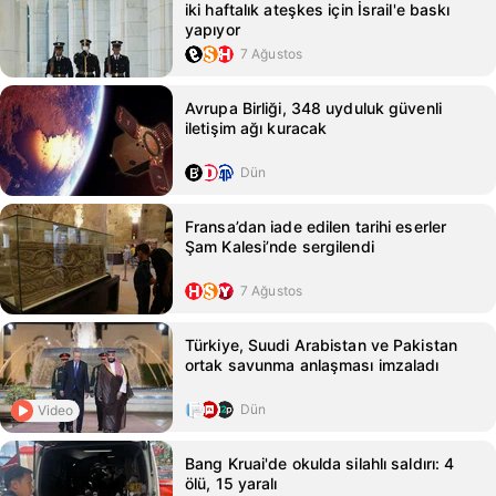
iki haftalık ateşkes için İsrail'e baskı
yapıyor
7 Ağustos
Avrupa Birliği, 348 uyduluk güvenli
iletişim ağı kuracak
Dün
Fransa’dan iade edilen tarihi eserler
Şam Kalesi’nde sergilendi
7 Ağustos
Türkiye, Suudi Arabistan ve Pakistan
ortak savunma anlaşması imzaladı
Dün
Video
Bang Kruai'de okulda silahlı saldırı: 4
ölü, 15 yaralı