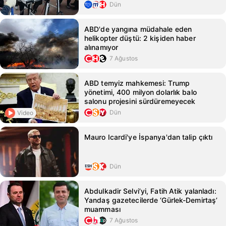
Dün
ABD'de yangına müdahale eden
helikopter düştü: 2 kişiden haber
alınamıyor
7 Ağustos
ABD temyiz mahkemesi: Trump
yönetimi, 400 milyon dolarlık balo
salonu projesini sürdüremeyecek
Dün
Video
Mauro Icardi'ye İspanya'dan talip çıktı
Dün
Abdulkadir Selvi’yi, Fatih Atik yalanladı:
Yandaş gazetecilerde ‘Gürlek-Demirtaş’
muamması
7 Ağustos