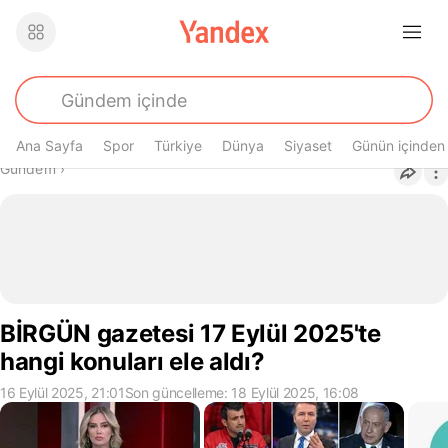
Ana Sayfa
Spor
Türkiye
Dünya
Siyaset
Günün içinden
Buradasın
Gündem
›
BİRGÜN gazetesi 17 Eylül 2025'te
hangi konuları ele aldı?
16 Eylül 2025, 21:01
Son güncelleme: 18 Eylül 2025, 16:08