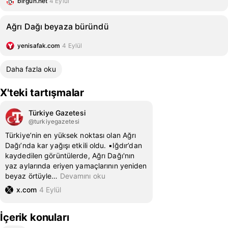
birgun.net
4 Eylül
Ağrı Dağı beyaza büründü
yenisafak.com
4 Eylül
Daha fazla oku
X'teki tartışmalar
Türkiye Gazetesi
@turkiyegazetesi
Türkiye’nin en yüksek noktası olan Ağrı
Dağı’nda kar yağışı etkili oldu. ▪️Iğdır’dan
kaydedilen görüntülerde, Ağrı Dağı'nın
yaz aylarında eriyen yamaçlarının yeniden
beyaz örtüyle
…
Devamını oku
x.com
4 Eylül
İçerik konuları