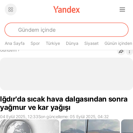
Ana Sayfa
Spor
Türkiye
Dünya
Siyaset
Günün içinden
Buradasın
Gündem
›
Iğdır'da sıcak hava dalgasından sonra
yağmur ve kar yağışı
04 Eylül 2025, 12:33
Son güncelleme: 05 Eylül 2025, 04:32