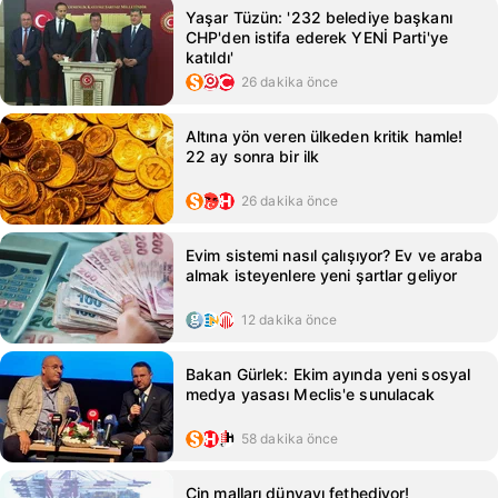
Yaşar Tüzün: '232 belediye başkanı
CHP'den istifa ederek YENİ Parti'ye
katıldı'
26 dakika önce
Altına yön veren ülkeden kritik hamle!
22 ay sonra bir ilk
26 dakika önce
Evim sistemi nasıl çalışıyor? Ev ve araba
almak isteyenlere yeni şartlar geliyor
12 dakika önce
Bakan Gürlek: Ekim ayında yeni sosyal
medya yasası Meclis'e sunulacak
58 dakika önce
Çin malları dünyayı fethediyor!