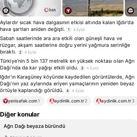
Aylardır sıcak hava dalgasının etkisi altında kalan Iğdır’da
hava şartları aniden değişti.
1
4 Eylül
Sabah saatlerinde ara ara etkili olan güneşli hava ve
rüzgar, akşam saatlerine doğru yerini yağmura serinliğe
bıraktı.
2
4 Eylül
Türkiye’nin 5 bin 137 metrelik en yüksek noktası olan Ağrı
Dağı’nda da kar yağışı etkili oldu.
3
4 Eylül
Iğdır’ın Karagüney köyünde kaydedilen görüntülerde, Ağrı
Dağı'nın yaz aylarında eriyen yamaçlarının yeniden beyaz
örtüyle kaplandığı görüldü.
4
4 Eylül
yenisafak.com
1
aydinlik.com.tr
2
aydinlik.com.tr
3
Diğer konular
Ağrı Dağı beyaza büründü