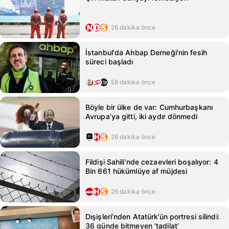
26 dakika önce
İstanbul'da Ahbap Derneği'nin fesih
süreci başladı
58 dakika önce
Böyle bir ülke de var: Cumhurbaşkanı
Avrupa’ya gitti, iki aydır dönmedi
26 dakika önce
Fildişi Sahili’nde cezaevleri boşalıyor: 4
Bin 661 hükümlüye af müjdesi
26 dakika önce
Dışişleri’nden Atatürk’ün portresi silindi:
36 günde bitmeyen ‘tadilat’