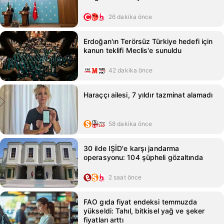
26 dakika önce
Erdoğan'ın Terörsüz Türkiye hedefi için
kanun teklifi Meclis'e sunuldu
42 dakika önce
Haraççı ailesi, 7 yıldır tazminat alamadı
58 dakika önce
30 ilde IŞİD'e karşı jandarma
operasyonu: 104 şüpheli gözaltında
2 saat önce
FAO gıda fiyat endeksi temmuzda
yükseldi: Tahıl, bitkisel yağ ve şeker
fiyatları arttı