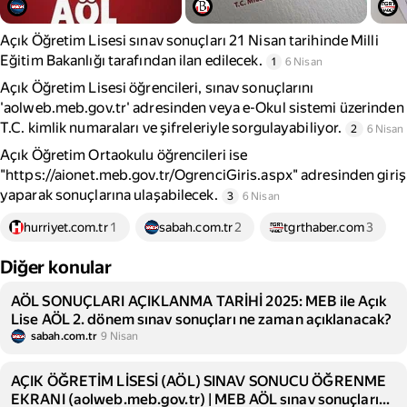
Açık Öğretim Lisesi sınav sonuçları 21 Nisan tarihinde Milli
Eğitim Bakanlığı tarafından ilan edilecek.
1
6 Nisan
Açık Öğretim Lisesi öğrencileri, sınav sonuçlarını
'aolweb.meb.gov.tr' adresinden veya e-Okul sistemi üzerinden
T.C. kimlik numaraları ve şifreleriyle sorgulayabiliyor.
2
6 Nisan
Açık Öğretim Ortaokulu öğrencileri ise
"https://aionet.meb.gov.tr/OgrenciGiris.aspx" adresinden giriş
yaparak sonuçlarına ulaşabilecek.
3
6 Nisan
hurriyet.com.tr
1
sabah.com.tr
2
tgrthaber.com
3
Diğer konular
AÖL SONUÇLARI AÇIKLANMA TARİHİ 2025: MEB ile Açık
Lise AÖL 2. dönem sınav sonuçları ne zaman açıklanacak?
sabah.com.tr
9 Nisan
AÇIK ÖĞRETİM LİSESİ (AÖL) SINAV SONUCU ÖĞRENME
EKRANI (aolweb.meb.gov.tr) | MEB AÖL sınav sonuçları