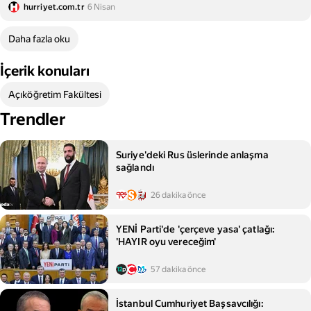
ne zaman açıklanacak, nasıl öğrenilir? Açık Lise 2. dönem
hurriyet.com.tr
6 Nisan
sınav sonuçları erken açıklanır mı? Tarih belli oldu!
Daha fazla oku
İçerik konuları
Açıköğretim Fakültesi
Trendler
Suriye'deki Rus üslerinde anlaşma
sağlandı
26 dakika önce
YENİ Parti'de 'çerçeve yasa' çatlağı:
'HAYIR oyu vereceğim'
57 dakika önce
İstanbul Cumhuriyet Başsavcılığı: