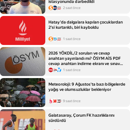
istasyonunda darbedildi
2 saat önce
Hatay'da dalgalara kapılan çocuklardan
2'si kurtarıldı, biri kayboldu
1 saat önce
2026 YÖKDİL/2 soruları ve cevap
anahtarı yayınlandı mı? ÖSYM AİS PDF
cevap anahtarı indirme ekranı ve sınav
sonuç açıklanma tarihi
1 saat önce
Meteoroloji: 9 Ağustos'ta bazı bölgelerde
yağış ve olumsuzluklar bekleniyor
9 saat önce
Galatasaray, Çorum FK hazırlıklarını
sürdürdü