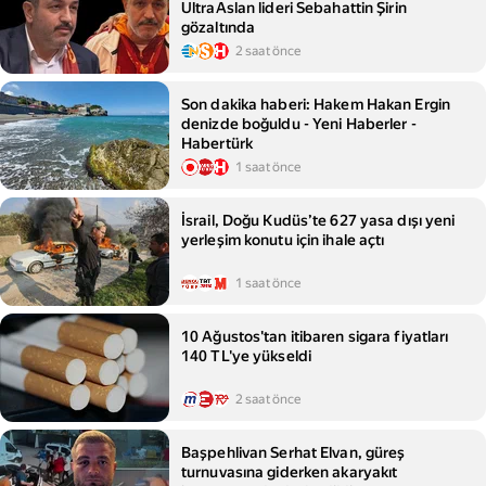
UltraAslan lideri Sebahattin Şirin
gözaltında
2 saat önce
Son dakika haberi: Hakem Hakan Ergin
denizde boğuldu - Yeni Haberler -
Habertürk
1 saat önce
İsrail, Doğu Kudüs’te 627 yasa dışı yeni
yerleşim konutu için ihale açtı
1 saat önce
10 Ağustos'tan itibaren sigara fiyatları
140 TL'ye yükseldi
2 saat önce
Başpehlivan Serhat Elvan, güreş
turnuvasına giderken akaryakıt