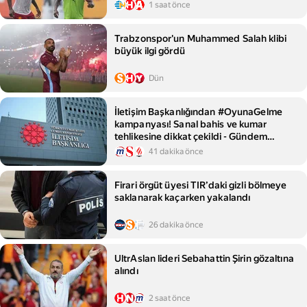
1 saat önce
Trabzonspor'un Muhammed Salah klibi
büyük ilgi gördü
Dün
İletişim Başkanlığından #OyunaGelme
kampanyası! Sanal bahis ve kumar
tehlikesine dikkat çekildi - Gündem
Haberleri
41 dakika önce
Firari örgüt üyesi TIR’daki gizli bölmeye
saklanarak kaçarken yakalandı
26 dakika önce
UltrAslan lideri Sebahattin Şirin gözaltına
alındı
2 saat önce