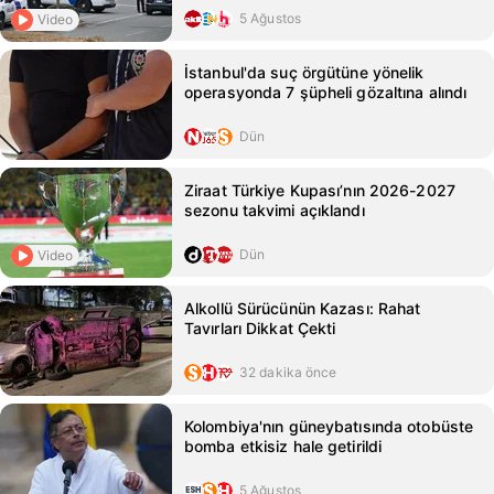
5 Ağustos
Video
İstanbul'da suç örgütüne yönelik
operasyonda 7 şüpheli gözaltına alındı
Dün
Ziraat Türkiye Kupası’nın 2026-2027
sezonu takvimi açıklandı
Dün
Video
Alkollü Sürücünün Kazası: Rahat
Tavırları Dikkat Çekti
32 dakika önce
Kolombiya'nın güneybatısında otobüste
bomba etkisiz hale getirildi
5 Ağustos