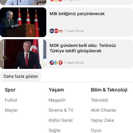
Milli birliğimiz perçinlenecek
1 saat önce
MGK gündemi belli oldu: Terörsüz
Türkiye teklifi görüşülecek
1 saat önce
Daha fazla göster
Spor
Yaşam
Bilim & Teknoloji
Futbol
Magazin
Teknoloji
Maçlar
Sinema & TV
Akıllı Cihazlar
Kültür-Sanat
Yapay Zeka
Sağlık
Oyun