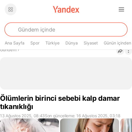
Ana Sayfa
Spor
Türkiye
Dünya
Siyaset
Günün içinden
Buradasın
Gündem
›
Ölümlerin birinci sebebi kalp damar
tıkanıklığı
13 Ağustos 2025, 08:43
Son güncelleme: 16 Ağustos 2025, 03:18