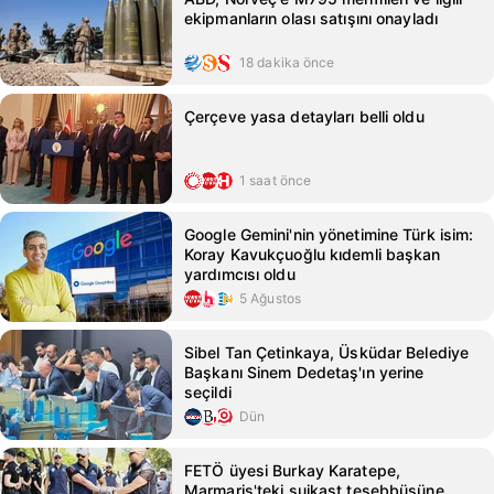
ekipmanların olası satışını onayladı
18 dakika önce
Çerçeve yasa detayları belli oldu
1 saat önce
Google Gemini'nin yönetimine Türk isim:
Koray Kavukçuoğlu kıdemli başkan
yardımcısı oldu
5 Ağustos
Sibel Tan Çetinkaya, Üsküdar Belediye
Başkanı Sinem Dedetaş'ın yerine
seçildi
Dün
FETÖ üyesi Burkay Karatepe,
Marmaris'teki suikast teşebbüsüne