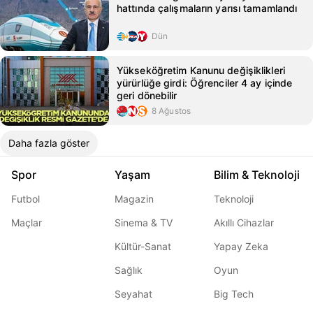
hattında çalışmaların yarısı tamamlandı
Dün
Yükseköğretim Kanunu değişiklikleri
yürürlüğe girdi: Öğrenciler 4 ay içinde
geri dönebilir
8 Ağustos
Daha fazla göster
Spor
Yaşam
Bilim & Teknoloji
Futbol
Magazin
Teknoloji
Maçlar
Sinema & TV
Akıllı Cihazlar
Kültür-Sanat
Yapay Zeka
Sağlık
Oyun
Seyahat
Big Tech