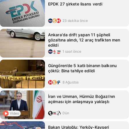
EPDK 27 şirkete lisans verdi
23 dakika önce
Ankara'da drift yapan 11 şüpheli
gözaltına alındı, 12 araç trafikten men
edildi
1 saat önce
Güngören’de 5 katlı binanın balkonu
çöktü: Bina tahliye edildi
8 Ağustos
İran ve Umman, Hürmüz Boğazı’nın
açılması için anlaşmaya yaklaştı
Dün
Video
Bakan Uraloğlu: Yerköy-Kayseri