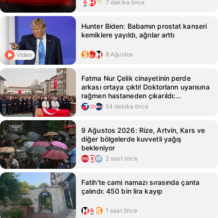
7 dakika önce
Hunter Biden: Babamın prostat kanseri
kemiklere yayıldı, ağrılar arttı
8 Ağustos
Video
Fatma Nur Çelik cinayetinin perde
arkası ortaya çıktı! Doktorların uyarısına
rağmen hastaneden çıkarıldı:...
54 dakika önce
9 Ağustos 2026: Rize, Artvin, Kars ve
diğer bölgelerde kuvvetli yağış
bekleniyor
2 saat önce
Fatih'te cami namazı sırasında çanta
çalındı: 450 bin lira kayıp
1 saat önce