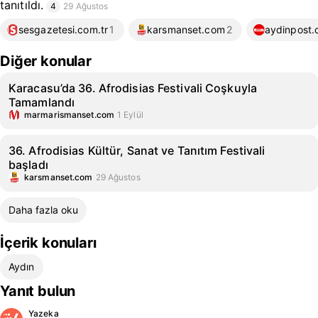
tanıtıldı.
4
29 Ağustos
sesgazetesi.com.tr
1
karsmanset.com
2
aydinpost
Diğer konular
Karacasu’da 36. Afrodisias Festivali Coşkuyla
Tamamlandı
marmarismanset.com
1 Eylül
36. Afrodisias Kültür, Sanat ve Tanıtım Festivali
başladı
karsmanset.com
29 Ağustos
Daha fazla oku
İçerik konuları
Aydın
Yanıt bulun
Yazeka