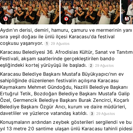
Aydın'ın derisi, demiri, hamuru, çamuru ve mermerinin yanı
sıra yeşil doğası ile ünlü ilçesi Karacasu'da festival
coşkusu yaşanıyor.
1
29 Ağustos
Karacasu Belediyesi 36. Afrodisias Kültür, Sanat ve Tanıtım
Festivali, akşam saatlerinde gerçekleştirilen bando
eşliğindeki kortej yürüyüşü ile başladı.
2
29 Ağustos
Karacasu Belediye Başkanı Mustafa Büyükyapıcı’nın ev
sahipliğinde düzenlenen festivalin açılışına Karacasu
Kaymakamı Mehmet Gündoğdu, Nazilli Belediye Başkanı
Ertuğrul Tetik, Bozdoğan Belediye Başkanı Mustafa Galip
Özel, Germencik Belediye Başkanı Burak Zencirci, Koçarlı
Belediye Başkanı Özgür Arıcı, kurum ve daire müdürleri,
davetliler ve yüzlerce vatandaş katıldı.
3
29 Ağustos
Konuşmaların ardından zeybek gösterileri sergilendi ve bu
yıl 13 metre 20 santime ulaşan ünlü Karacasu tahinli pidesi