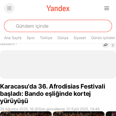
Ana Sayfa
Spor
Türkiye
Dünya
Siyaset
Günün içinden
Buradasın
Gündem
›
Karacasu'da 36. Afrodisias Festivali
başladı: Bando eşliğinde kortej
yürüyüşü
29 Ağustos 2025, 16:20
Son güncelleme: 01 Eylül 2025, 14:49