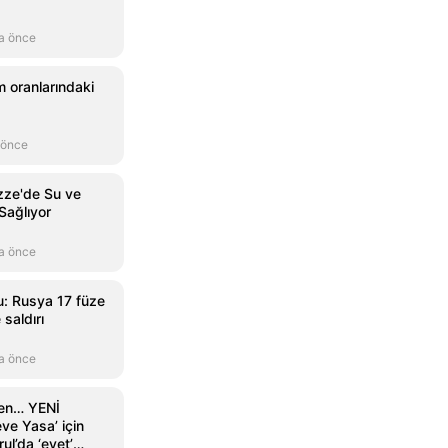
a önce
 oranlarındaki
 önce
azze'de Su ve
Sağlıyor
a önce
: Rusya 17 füze
saldırı
a önce
men… YENİ
eve Yasa’ için
ul’da ‘evet’