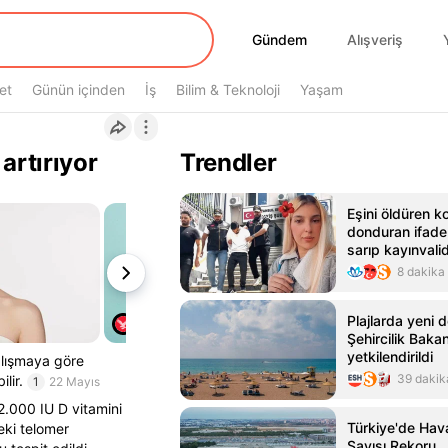
Gündem
Gündem
Alışveriş
et
Günün içinden
İş
Bilim & Teknoloji
Yaşam
artırıyor
Trendler
Eşini öldüren 
donduran ifade
sarıp kayınval
ettim!
8 dakika
Plajlarda yeni
Şehircilik Bakan
yetkilendirildi
alışmaya göre
39 dakik
lir.
1
22 Mayıs
2.000 IU D vitamini
Türkiye'de Hav
eki telomer
Sayısı Rekoru