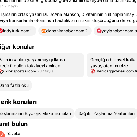
unluklarının plasebo grubuna göre anlamlı düzeyde daha uzun olduğu 
22 Mayıs
lışmanın ortak yazarı Dr. JoAnn Manson, D vitamininin iltihaplanmayı az
viye kanserler ile otoimmün hastalıkların riskini düşürdüğünü de vurgu
indyturk.com
1
donanimhaber.com
2
yaylahaber.com.t
iğer konular
Bilim insanları yaşlanmayı yıllarca
Gençliğin bilimsel kalk
geciktirebilen takviyeyi açıkladı
yavaşlatan mucize
kibrispostasi.com
23 Mayıs
yenicaggazetesi.com.t
Daha fazla oku
çerik konuları
Yaşlanmanın Biyolojik Mekanizmaları
Sağlıklı Yaşlanma Yöntemleri
anıt bulun
Yazeka