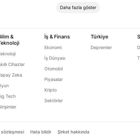
Daha fazla göster
Bilim &
İş & Finans
Türkiye
S
Teknoloji
Ekonomi
Depremler
D
eknoloji
İş Dünyası
T
kıllı Cihazlar
Otomobil
Yapay Zeka
Piyasalar
Oyun
Kripto
Big Tech
Sektörler
irişimler
ı sözleşmesi
Hata bildir
Şirket hakkında