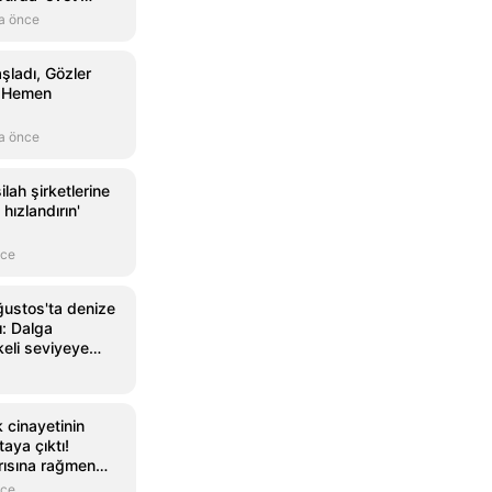
a önce
şladı, Gözler
t Hemen
a önce
lah şirketlerine
 hızlandırın'
nce
ustos'ta denize
ı: Dalga
keli seviyeye
 cinayetinin
aya çıktı!
rısına rağmen
ıldı:...
nce