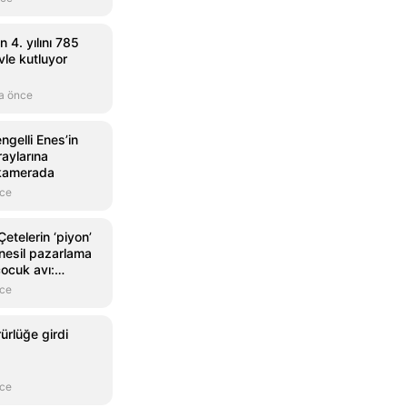
4. yılını 785
vle kutluyor
a önce
ngelli Enes’in
raylarına
 kamerada
nce
telerin ‘piyon’
 nesil pazarlama
çocuk avı:
ölüme yolladılar
nce
ürlüğe girdi
nce