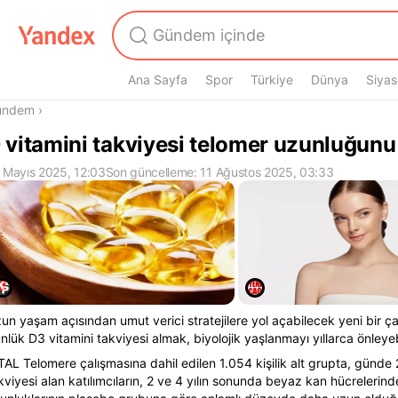
Ana Sayfa
Spor
Türkiye
Dünya
Siyas
radasın
ündem
›
 vitamini takviyesi telomer uzunluğunu 
 Mayıs 2025, 12:03
Son güncelleme: 11 Ağustos 2025, 03:33
un yaşam açısından umut verici stratejilere yol açabilecek yeni bir ç
nlük D3 vitamini takviyesi almak, biyolojik yaşlanmayı yıllarca önleyebi
TAL Telomere çalışmasına dahil edilen 1.054 kişilik alt grupta, günde 
kviyesi alan katılımcıların, 2 ve 4 yılın sonunda beyaz kan hücrelerind