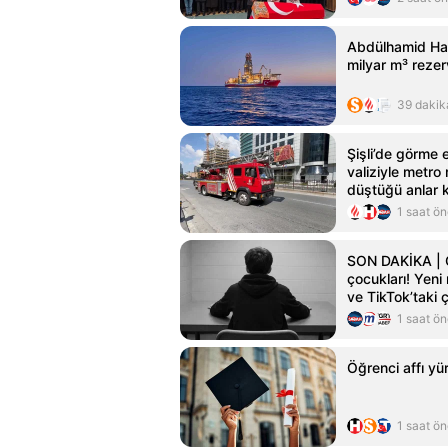
Abdülhamid Han 
milyar m³ rezer
39 dakik
Şişli’de görme e
valiziyle metro 
düştüğü anlar
1 saat ö
SON DAKİKA | Çe
çocukları! Yeni
ve TikTok’taki 
Kardeşim deyip 
1 saat ö
Öğrenci affı yür
1 saat ö