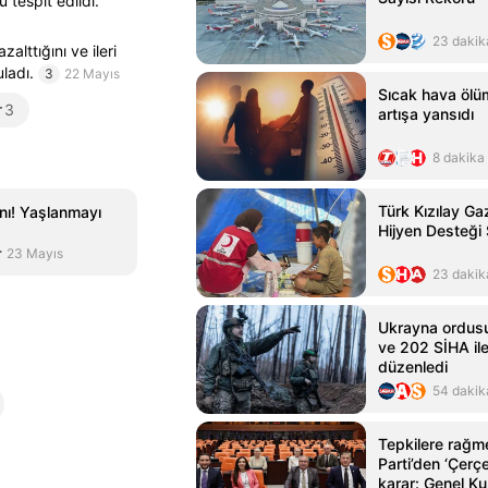
tespit edildi.
23 dakik
alttığını ve ileri
ladı.
3
22 Mayıs
Sıcak hava ölüm
r
3
artışa yansıdı
8 dakika
Türk Kızılay G
anı! Yaşlanmayı
Hijyen Desteği 
r
23 Mayıs
23 dakik
Ukrayna ordusu
ve 202 SİHA ile 
düzenledi
54 dakik
Tepkilere rağ
Parti’den ‘Çerç
karar: Genel Kur