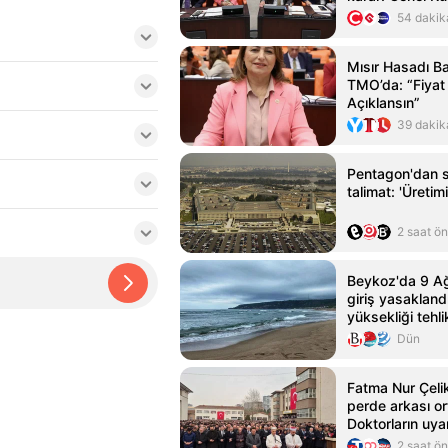
diyecek
54 dakik
Mısır Hasadı Ba
TMO’da: “Fiya
Açıklansın”
39 dakik
Pentagon'dan si
talimat: 'Üretimi
2 saat ö
Beykoz'da 9 Ağ
giriş yasakland
yüksekliği tehli
ulaştı
Dün
Fatma Nur Çelik
perde arkası ort
Doktorların uya
hastaneden çıkar
2 saat ö